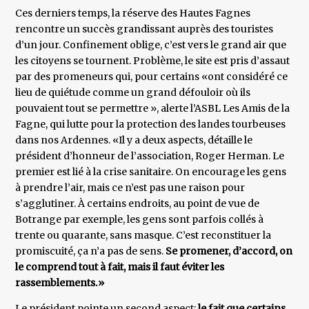
Ces derniers temps, la réserve des Hautes Fagnes
rencontre un succès grandissant auprès des touristes
d’un jour. Confinement oblige, c’est vers le grand air que
les citoyens se tournent. Problème, le site est pris d’assaut
par des promeneurs qui, pour certains «ont considéré ce
lieu de quiétude comme un grand défouloir où ils
pouvaient tout se permettre », alerte l’ASBL Les Amis de la
Fagne, qui lutte pour la protection des landes tourbeuses
dans nos Ardennes. «Il y a deux aspects, détaille le
président d’honneur de l’association, Roger Herman. Le
premier est lié à la crise sanitaire. On encourage les gens
à prendre l’air, mais ce n’est pas une raison pour
s’agglutiner. À certains endroits, au point de vue de
Botrange par exemple, les gens sont parfois collés à
trente ou quarante, sans masque. C’est reconstituer la
promiscuité, ça n’a pas de sens.
Se promener, d’accord, on
le comprend tout à fait, mais il faut éviter les
rassemblements.»
Le président pointe un second aspect:
le fait que certains