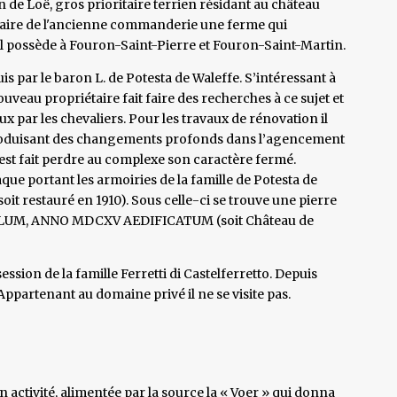
 de Loë, gros prioritaire terrien résidant au château
 faire de l'ancienne commanderie une ferme qui
’il possède à Fouron-Saint-Pierre et Fouron-Saint-Martin.
is par le baron L. de Potesta de Waleffe. S’intéressant à
ouveau propriétaire fait faire des recherches à ce sujet et
ux par les chevaliers. Pour les travaux de rénovation il
introduisant des changements profonds dans l’agencement
est fait perdre au complexe son caractère fermé.
laque portant les armoiries de la famille de Potesta de
t restauré en 1910). Sous celle-ci se trouve une pierre
ELLUM, ANNO MDCXV AEDIFICATUM (soit Château de
ssion de la famille Ferretti di Castelferretto. Depuis
Appartenant au domaine privé il ne se visite pas.
en activité, alimentée par la source la « Voer » qui donna