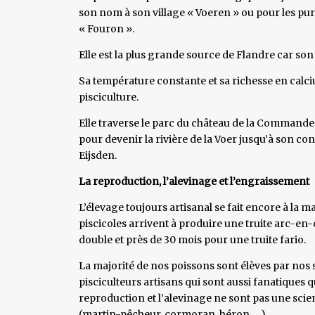
son nom à son village « Voeren » ou pour les pu
« Fouron ».
Elle est la plus grande source de Flandre car son 
Sa température constante et sa richesse en calciu
pisciculture.
Elle traverse le parc du château de la Commanderi
pour devenir la rivière de la Voer jusqu’à son con
Eijsden.
La reproduction, l’alevinage et l’engraissement
L’élevage toujours artisanal se fait encore à la m
piscicoles arrivent à produire une truite arc-en-
double et près de 30 mois pour une truite fario.
La majorité de nos poissons sont élèves par nos so
pisciculteurs artisans qui sont aussi fanatiques 
reproduction et l’alevinage ne sont pas une sci
(martin-pêcheur, cormoran, héron, …).