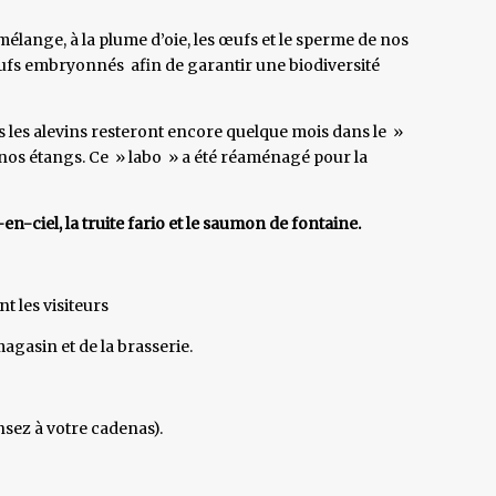
mélange, à la plume d’oie, les œufs et le sperme de nos
fs embryonnés afin de garantir une biodiversité
is les alevins resteront encore quelque mois dans le »
 nos étangs. Ce » labo » a été réaménagé pour la
en-ciel, la truite fario et le saumon de fontaine.
nt les visiteurs
gasin et de la brasserie.
nsez à votre cadenas).