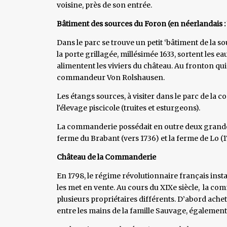
voisine, près de son entrée.
Bâtiment des sources du Foron (en néerlandais :
Dans le parc se trouve un petit ‘bâtiment de la
la porte grillagée, millésimée 1633, sortent les e
alimentent les viviers du château. Au fronton qu
commandeur Von Rolshausen.
Les étangs sources, à visiter dans le parc de l
l'élevage piscicole (truites et esturgeons).
La commanderie possédait en outre deux grandes 
ferme du Brabant (vers 1736) et la ferme de Lo (1
Château de la Commanderie
En 1798, le régime révolutionnaire français insta
les met en vente. Au cours du XIXe siècle, la c
plusieurs propriétaires différents. D’abord acheté
entre les mains de la famille Sauvage, également