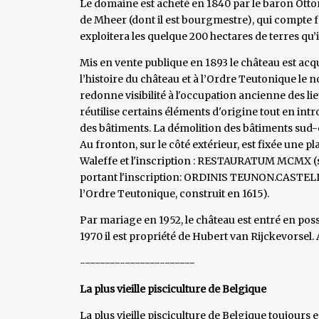
Le domaine est acheté en 1840 par le baron Otton
de Mheer (dont il est bourgmestre), qui compte
exploitera les quelque 200 hectares de terres qu
Mis en vente publique en 1893 le château est acqu
l’histoire du château et à l’Ordre Teutonique le n
redonne visibilité à l'occupation ancienne des lie
réutilise certains éléments d'origine tout en 
des bâtiments. La démolition des bâtiments sud-
Au fronton, sur le côté extérieur, est fixée une p
Waleffe et l'inscription : RESTAURATUM MCMX (soi
portant l'inscription: ORDINIS TEUNON.CAST
l’Ordre Teutonique, construit en 1615).
Par mariage en 1952, le château est entré en posse
1970 il est propriété de Hubert van Rijckevorsel. 
-----------------------
La plus vieille pisciculture de Belgique
La plus vieille pisciculture de Belgique toujours 