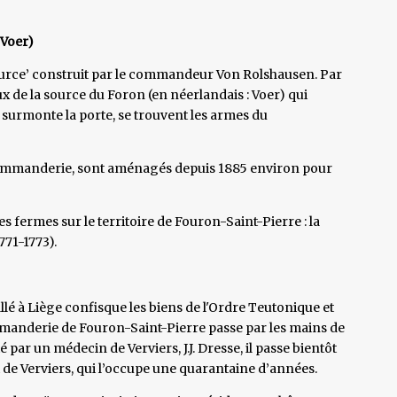
 Voer)
 source’ construit par le commandeur Von Rolshausen. Par
aux de la source du Foron (en néerlandais : Voer) qui
i surmonte la porte, se trouvent les armes du
a commanderie, sont aménagés depuis 1885 environ pour
fermes sur le territoire de Fouron-Saint-Pierre : la
771-1773).
llé à Liège confisque les biens de l'Ordre Teutonique et
ommanderie de Fouron-Saint-Pierre passe par les mains de
 par un médecin de Verviers, J.J. Dresse, il passe bientôt
 de Verviers, qui l’occupe une quarantaine d’années.