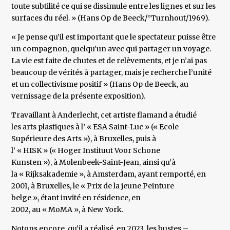
toute subtilité ce qui se dissimule entre les lignes et sur les
surfaces du réel. » (Hans Op de Beeck/°Turnhout/1969).
« Je pense qu’il est important que le spectateur puisse être
un compagnon, quelqu’un avec qui partager un voyage.
La vie est faite de chutes et de relèvements, et je n’ai pas
beaucoup de vérités à partager, mais je recherche l’unité
et un collectivisme positif » (Hans Op de Beeck, au
vernissage de la présente exposition).
Travaillant à Anderlecht, cet artiste flamand a étudié
les arts plastiques à l’ « ESA Saint-Luc » (« Ecole
Supérieure des Arts »), à Bruxelles, puis à
l’ « HISK » (« Hoger Instituut Voor Schone
Kunsten »), à Molenbeek-Saint-Jean, ainsi qu’à
la « Rijksakademie », à Amsterdam, ayant remporté, en
2001, à Bruxelles, le « Prix de la jeune Peinture
belge », étant invité en résidence, en
2002, au « MoMA », à New York.
Notons encore, qu’il a réalisé, en 2023, les bustes –