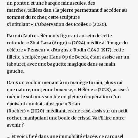
un ponton et une barque minuscules, des
marches, taillées dan s la pierre permettant d’accéder au
sommet du rocher, cette sculpture
s’intitulant « L’Observation des Etoiles » (2020).
Parmi d’autres éléments figurant au sein de cette
rotonde, « Zhai-Laza (Ange) » (2024) médite à l’image du
célèbre « Penseur », d’Auguste Rodin (1840-1917), cette
fillette, sculptée par Hans Op de Beeck, étant assise sur un
tabouret, avec une baguette magique dans sa main
gauche.
Dans un couloir menant à un manège forain, plus vrai
que nature, une jeune boxeuse, « Hélène » (2023), assise à
même le sol nous semble en pleine récupération d’un
épuisant combat, ainsi que « Brian
(Rocher) » (2020), méditant, crâne rasé, assis sur un petit
rocher, manipulant une boule de cristal. Va t’il lire notre
avenir ?
… Et voici, figé dans une immobilité glacée, ce carousel