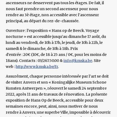
ascenseurs ne desservent pas tous les étages. De fait, il
nous faut prendre un second ascenseur pour nous
rendre au 3è étage, non accessible avec l’ascenseur
principal, au départ du rez-de-chaussée.
Ouverture : l’exposition « Hans op de Beeck. Voyage
nocturne » est accessible jusqu’au dimanche 17 août, du
lundi au vendredi, de 10h à 17h, le jeudi, de 10h à 22h, le
samedi & le dimanche, de 10h à 18h. Prix
d’entrée : 20€ (10€, de 18 à 25 ans / 0€, pour les moins de
18ans). Contacts : 03/267.50.00 &
info@kmska.be
. Site
web :
http://www.kmska.be/fr
.
Assurément, chaque personne intéressée par l’art se doit
de visiter Anvers et son « Koningslijke Museum Schone
Kunsten Antwerpen », réouvert le samedi 24 septembre
2022, après 11 ans de travaux de rénovation. La présente
exposition de Hans Op de Beeck, accessible pour deux
semaines encore, peut, ainsi, nous motiver de nous
rendre à Anvers, une superbe Ville, impossible à découvrir