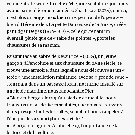
vêtements de scène. Proche d’elle, une sculpture que nous
avons particulièrement aimée, « Zhai Lisa » (2024), qui, ici,
n’est plus un ange, mais bien un « petit rat de l’opéra » –
bien différente de « La petite Danseuse de 14 Ans », créée
par Edgar Degas (1834-1917) -, celle qui, tenant un
éventail, plutôt que de « faire des pointes », porte les
chaussures de sa maman.
Faisant face au sabre de « Maurice » (2024), un jeune
garçon, à l’encolure et aux chaussure du XVIIe siècle, se
trouve une armoire, dans laquelle nous découvrons un «
Jetée », une installation miniature, avec sa « grande roue »
, tournant dans un paysage forain nocturne, installé sur
une jetée maritime, nous rappelant le Pier,
à Blankenberge, alors qu’au pied de ce meuble, nous
trouvons un tas de livres sculptés, que nous retrouvons
dans presque toutes les salles, semblant nous rappeler, à
l’époque des « smartphones » et de l’
« I.A. » (« Intelligence Artificielle »), l’importance de la
lecture et de la culture.