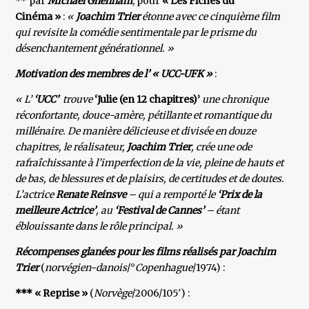
** par
Michael Ghennam
, pour
« Les Fiches du
Cinéma »
:
«
Joachim Trier
étonne avec ce cinquième film
qui revisite la comédie sentimentale par le prisme du
désenchantement générationnel. »
Motivation des membres de l’ « UCC-UFK »
:
« L’
‘UCC’
trouve
‘Julie (en 12 chapitres)’
une chronique
réconfortante, douce-amère, pétillante et romantique du
millénaire. De manière délicieuse et divisée en douze
chapitres, le réalisateur,
Joachim Trier
, crée une ode
rafraîchissante à l’imperfection de la vie, pleine de hauts et
de bas, de blessures et de plaisirs, de certitudes et de doutes.
L’actrice
Renate Reinsve
– qui a remporté le
‘Prix de la
meilleure Actrice’
, au
‘Festival de Cannes’
– étant
éblouissante dans le rôle principal. »
Récompenses glanées pour les films réalisés par Joachim
Trier
(
norvégien-danois
/°
Copenhague
/1974) :
*** « Reprise »
(
Norvège
/2006/105′) :