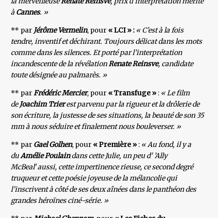
la merveilleuse
Renate Reinsve
, prix d’interprétation mérité
à
Cannes
. »
** par
Jérôme Vermelin
, pour
« LCI » :
« C’est à la fois
tendre, inventif et déchirant. Toujours délicat dans les mots
comme dans les silences. Et porté par l’interprétation
incandescente de la révélation
Renate Reinsve
, candidate
toute désignée au palmarès. »
** par
Frédéric Mercier
, pour
« Transfuge »
:
« Le film
de
Joachim Trier
est parvenu par la rigueur et la drôlerie de
son écriture, la justesse de ses situations, la beauté de son 35
mm à nous séduire et finalement nous bouleverser. »
** par
Gael Golhen
, pour
« Première »
:
« Au fond, il y a
du
Amélie Poulain
dans cette Julie, un peu d' ’Ally
McBeal' aussi, cette impertinence rieuse, ce second degré
truqueur et cette poésie joyeuse de la mélancolie qui
l’inscrivent à côté de ses deux aînées dans le panthéon des
grandes héroïnes ciné-série. »