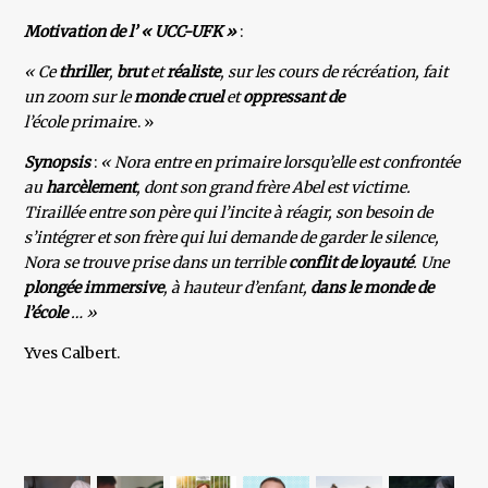
Motivation de l’ « UCC-UFK »
:
« Ce
thriller
,
brut
et
réaliste
, sur les cours de récréation, fait
un zoom sur le
monde cruel
et
oppressant de
l’école primair
e. »
Synopsis
:
« Nora entre en primaire lorsqu’elle est confrontée
au
harcèlement
, dont son grand frère Abel est victime.
Tiraillée entre son père qui l’incite à réagir, son besoin de
s’intégrer et son frère qui lui demande de garder le silence,
Nora se trouve prise dans un terrible
conflit de loyauté
. Une
plongée immersive
, à hauteur d’enfant,
dans le monde de
l’école
… »
Yves Calbert.