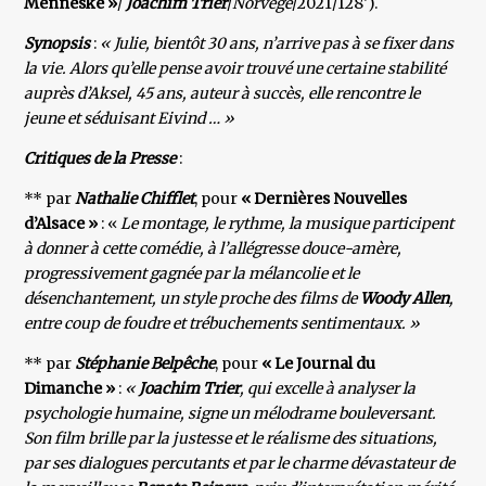
Menneske »
/
Joachim Trier
/
Norvège
/2021/128′).
Synopsis
:
« Julie, bientôt 30 ans, n’arrive pas à se fixer dans
la vie. Alors qu’elle pense avoir trouvé une certaine stabilité
auprès d’Aksel, 45 ans, auteur à succès, elle rencontre le
jeune et séduisant Eivind … »
Critiques de la Presse
:
** par
Nathalie Chifflet
, pour
« Dernières Nouvelles
d’Alsace »
: «
Le montage, le rythme, la musique participent
à donner à cette comédie, à l’allégresse douce-amère,
progressivement gagnée par la mélancolie et le
désenchantement, un style proche des films de
Woody Allen
,
entre coup de foudre et trébuchements
sentimentaux. »
** par
Stéphanie Belpêche
, pour
« Le Journal du
Dimanche »
:
«
Joachim Trier
, qui excelle à analyser la
psychologie humaine, signe un mélodrame bouleversant.
Son film brille par la justesse et le réalisme des situations,
par ses dialogues percutants et par le charme dévastateur de