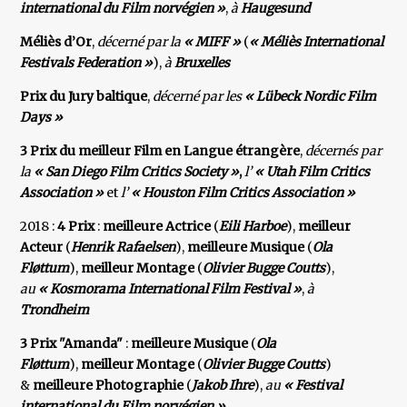
international du Film norvégien »
,
à
Haugesund
Méliès d’Or
,
décerné par la
« MIFF »
(
« Méliès International
Festivals Federation »
),
à
Bruxelles
Prix du Jury baltique
,
décerné par les
« Lübeck Nordic Film
Days »
3 Prix du meilleur Film en Langue étrangère
,
décernés par
la
« San Diego Film Critics Society »
,
l’
« Utah Film
Critics
Association »
et
l’
« Houston Film Critics Association »
2018 :
4 Prix
:
meilleure Actrice
(
Eili Harboe
),
meilleur
Acteur
(
Henrik Rafaelsen
),
meilleure Musique
(
Ola
Fløttum
),
meilleur Montage
(
Olivier Bugge Coutts
),
au
« Kosmorama International Film Festival »
,
à
Trondheim
3 Prix "Amanda"
:
meilleure Musique
(
Ola
Fløttum
),
meilleur Montage
(
Olivier Bugge Coutts
)
&
meilleure
Photographie
(
Jakob Ihre
),
au
« Festival
international du Film norvégien »