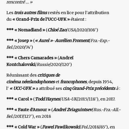
rencontré … »
Les
trois autres films
restés en lice pour l’attribution
du
« Grand-Prix de l’UCC-UFK »
étaient :
*** « Nomadland »
(
Chloé Zao
/
USA/
2020/108′)
*** « Josep »
(
« Aurel »
-
Aurélien Froment
/
Fra.-Esp.-
Bel.
/2020/74′)
*** « Chers Camarades »
(
Andreï
Kontchalovski
/
Russie
/2020/120′)
Réunissant des
critiques de
cinéma néerlandophones
et
francophones
, depuis 1954,
l’
« UCC-UFK »
a attribué ses
cinq Grand-Prix précédents
à
:
*** « Carol »
(
Todd Haynes
/
USA-UK
/2015/118′), en 2017.
*** « Faute d’Amour »
(
Andreï Zviaguintsev
/
Rus.-Fra.-All.-
Bel.
/2017/127′), en 2018
*** « Cold War »
(
Pawel Pawlikowski
/
Pol.
/2018/85′), en