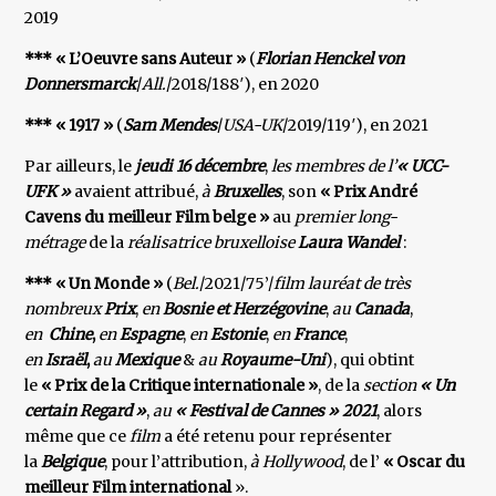
2019
*** « L’Oeuvre sans Auteur »
(
Florian Henckel von
Donnersmarck
/
All.
/2018/188′), en 2020
*** « 1917 »
(
Sam Mendes
/
USA-UK
/2019/119′), en 2021
Par ailleurs, le
jeudi 16 décembre
,
les membres de l’
« UCC-
UFK »
avaient attribué,
à
Bruxelles
, son
« Prix André
Cavens du meilleur Film belge »
au
premier long-
métrage
de la
réalisatrice bruxelloise
Laura Wandel
:
*** « Un Monde »
(
Bel.
/2021/75’/
film lauréat de très
nombreux
Prix
,
en
Bosnie et Herzégovine
,
au
Canada
,
en
Chine
,
en
Espagne
,
en
Estonie
,
en
France
,
en
Israël
,
au
Mexique
&
au
Royaume-Uni
), qui obtint
le
« Prix de la Critique internationale »
, de la
section
« Un
certain Regard »
,
au
« Festival de Cannes » 2021
, alors
même que ce
film
a été retenu pour représenter
la
Belgique
, pour l’attribution,
à Hollywood
, de l’
« Oscar du
meilleur Film international
».