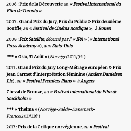
2006 :
Prix de la Découverte
au
« Festival international du
Film de Toronto »
2007 :
Grand Prix du Jury
,
Prix du Public
&
Prix deuxième
Souffle
,
au
« Festival de Cinéma nordique »
,
à
Rouen
2008 :
Prix Satellite
,
décerné par l’
« IPA »
(
« International
Press Academy »
),
aux
Etats-Unis
*** « Oslo, 31 Août »
(
Norvège
/2011/95′)
2011 :
Grand Prix du Jury Long-Métrage européen
&
Prix
Jean Carmet d’Interprétation féminine
(
Anders Danielsen
Lie
),
au
« Festival Premiers Plans »
,
à
Angers
Cheval de Bronze
,
au
« Festival international du Film de
Stockholm »
*** « Thelma »
(
Norvège-Suède–Danemark-
France
/2017/116′)
2017 :
Prix de la Critique norvégienne
,
au
« Festival