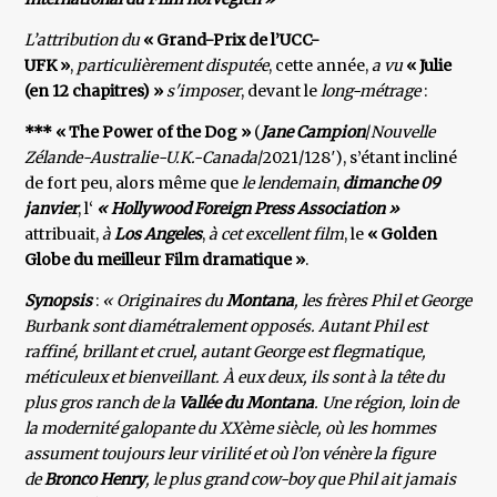
L’attribution du
« Grand-Prix de l’UCC-
UFK »
,
particulièrement disputée
, cette année,
a vu
« Julie
(en 12
chapitres) »
s'imposer
, devant le
long-métrage
:
*** « The Power of the Dog »
(
Jane Campion
/
Nouvelle
Zélande-Australie-U.K.-Canada
/2021/128′), s’étant incliné
de fort peu, alors même que
le lendemain
,
dimanche 09
janvier
, l‘
« Hollywood Foreign Press Association »
attribuait,
à
Los Angeles
,
à cet excellent film
, le
« Golden
Globe du meilleur Film dramatique »
.
Synopsis
:
« Originaires du
Montana
, les frères Phil et George
Burbank sont diamétralement opposés. Autant Phil est
raffiné, brillant et cruel, autant George est flegmatique,
méticuleux et bienveillant. À eux deux, ils sont à la tête du
plus gros ranch de la
Vallée du Montana
. Une région, loin de
la modernité galopante du XXème siècle, où les hommes
assument toujours leur virilité et où l’on vénère la figure
de
Bronco Henry
, le plus grand cow-boy que Phil ait jamais