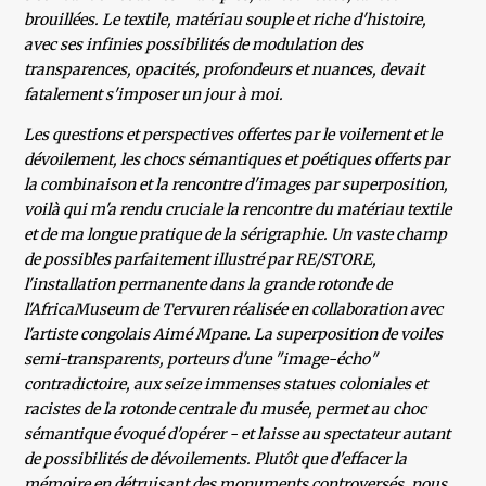
brouillées. Le textile, matériau souple et riche d'histoire,
avec ses infinies possibilités de modulation des
transparences, opacités, profondeurs et nuances, devait
fatalement s'imposer un jour à moi.
Les questions et perspectives offertes par le voilement et le
dévoilement, les chocs sémantiques et poétiques offerts par
la combinaison et la rencontre d'images par superposition,
voilà qui m'a rendu cruciale la rencontre du matériau textile
et de ma longue pratique de la sérigraphie. Un vaste champ
de possibles parfaitement illustré par RE/STORE,
l'installation permanente dans la grande rotonde de
l'AfricaMuseum de Tervuren réalisée en collaboration avec
l'artiste congolais Aimé Mpane. La superposition de voiles
semi-transparents, porteurs d'une "image-écho"
contradictoire, aux seize immenses statues coloniales et
racistes de la rotonde centrale du musée, permet au choc
sémantique évoqué d'opérer - et laisse au spectateur autant
de possibilités de dévoilements. Plutôt que d'effacer la
mémoire en détruisant des monuments controversés, nous