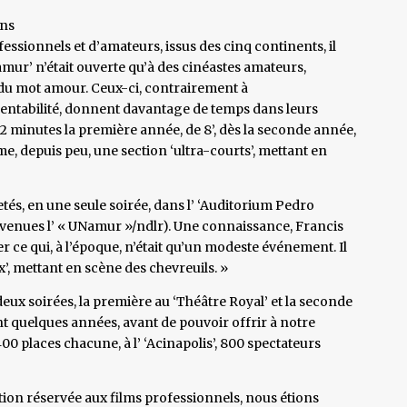
ons
sionnels et d’amateurs, issus des cinq continents, il
amur’ n’était ouverte qu’à des cinéastes amateurs,
 du mot amour. Ceux-ci, contrairement à
rentabilité, donnent davantage de temps dans leurs
de 12 minutes la première année, de 8’, dès la seconde année,
me, depuis peu, une section ‘ultra-courts’, mettant en
tés, en une seule soirée, dans l’ ‘Auditorium Pedro
evenues l’ « UNamur »/ndlr). Une connaissance, Francis
 ce qui, à l’époque, n’était qu’un modeste événement. Il
x’, mettant en scène des chevreuils. »
ux soirées, la première au ‘Théâtre Royal’ et la seconde
nt quelques années, avant de pouvoir offrir à notre
400 places chacune, à l’ ‘Acinapolis’, 800 spectateurs
ion réservée aux films professionnels, nous étions