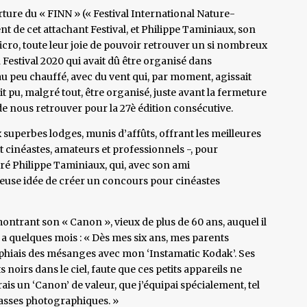
rture du « FINN » (« Festival International Nature-
 de cet attachant Festival, et Philippe Taminiaux, son
icro, toute leur joie de pouvoir retrouver un si nombreux
un Festival 2020 qui avait dû être organisé dans
au peu chauffé, avec du vent qui, par moment, agissait
ait pu, malgré tout, être organisé, juste avant la fermeture
de nous retrouver pour la 27è édition consécutive.
 superbes lodges, munis d’affûts, offrant les meilleures
 cinéastes, amateurs et professionnels -, pour
é Philippe Taminiaux, qui, avec son ami
lleuse idée de créer un concours pour cinéastes
ntrant son « Canon », vieux de plus de 60 ans, auquel il
y a quelques mois : « Dès mes six ans, mes parents
aphiais des mésanges avec mon ‘Instamatic Kodak’. Ses
s noirs dans le ciel, faute que ces petits appareils ne
rais un ‘Canon’ de valeur, que j’équipai spécialement, tel
hasses photographiques. »