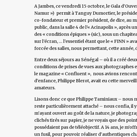
A Jambes, ce vendredi 15 octobre, le Gala d’Ouve
Namur ») permit à Tanguy Dumortier, le président
co-fondateur et premier président, de dire, au m
public, dans la salle 4 de l’« Acinapolis », après 
des « conditions épiques » (sic), sous un chapite
sur l’écran, … l’essentiel étant que le « FINN » av
forcée des salles, nous permettant, cette année, 
Entre deux séjours au Sénégal – où il a créé deux
conditions de prises de vues aux photographes et
le magazine « Confluent », nous avions rencontr
d’enfance, Philippe Blerot, avait eu cette mervei
amateurs.
Lisons donc ce que Philippe Taminiaux – nous mo
reste particulièrement attaché – nous confia, il 
m’ayant ouvert au goût de la nature, je photogr
clichés tirés sur papier, je ne voyais que des point
possédaient pas de téléobjectif. A 14 ans, je m’off
un fusil, pour pouvoir réaliser d’authentiques c