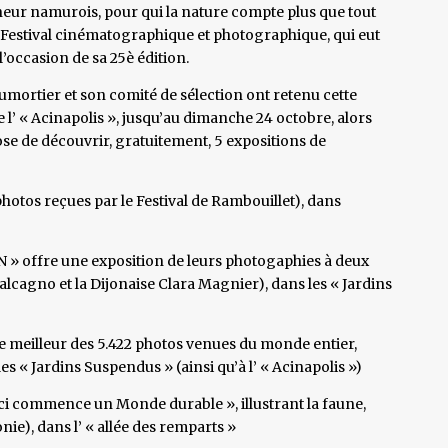
neur namurois, pour qui la nature compte plus que tout
 Festival cinématographique et photographique, qui eut
 l’occasion de sa 25è édition.
mortier et son comité de sélection ont retenu cette
de l’ « Acinapolis », jusqu’au dimanche 24 octobre, alors
se de découvrir, gratuitement, 5 expositions de
photos reçues par le Festival de Rambouillet), dans
NN » offre une exposition de leurs photogaphies à deux
alcagno et la Dijonaise Clara Magnier), dans les « Jardins
 meilleur des 5.422 photos venues du monde entier,
s « Jardins Suspendus » (ainsi qu’à l’ « Acinapolis »)
ci commence un Monde durable », illustrant la faune,
nie), dans l’ « allée des remparts »