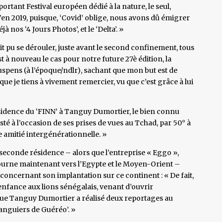
rtant Festival européen dédié à la nature, le seul,
qu’en 2019, puisque, ‘Covid’ oblige, nous avons dû émigrer
à nos ‘4 Jours Photos’, et le ‘Delta’. »
ait pu se dérouler, juste avant le second confinement, tous
t à nouveau le cas pour notre future 27è édition, la
 suspens (à l’époque/ndlr), sachant que mon but est de
 que je tiens à vivement remercier, vu que c’est grâce à lui
résidence du ‘FINN’ à Tanguy Dumortier, le bien connu
isté à l’occasion de ses prises de vues au Tchad, par 50° à
 amitié intergénérationnelle. »
seconde résidence – alors que l’entreprise « Eggo »,
tourne maintenant vers l’Egypte et le Moyen-Orient –
oncernant son implantation sur ce continent : « De fait,
nfance aux lions sénégalais, venant d’ouvrir
 que Tanguy Dumortier a réalisé deux reportages au
anguiers de Guéréo’. »