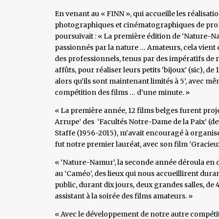
En venant au « FINN », qui accueille les réalisati
photographiques et cinématographiques de profes
poursuivait : « La première édition de ‘Nature-N
passionnés par la nature … Amateurs, cela vient
des professionnels, tenus par des impératifs de 
affûts, pour réaliser leurs petits ‘bijoux’ (sic), 
alors qu’ils sont maintenant limités à 5’, avec mê
compétition des films … d’une minute. »
« La première année, 12 films belges furent proje
Arrupe’ des ‘Facultés Notre-Dame de la Paix’ (d
Staffe (1956-2015), m’avait encouragé à organiser
fut notre premier lauréat, avec son film ’Gracieu
« ‘Nature-Namur’, la seconde année déroula en de
au ‘Caméo’, des lieux qui nous accueillirent dura
public, durant dix jours, deux grandes salles, de 
assistant à la soirée des films amateurs. »
« Avec le développement de notre autre compétit