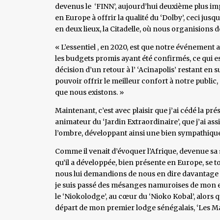
devenus le ‘FINN’, aujourd’hui deuxième plus impo
en Europe à offrir la qualité du ‘Dolby’, ceci jus
en deux lieux, la Citadelle, où nous organisions déj
« L’essentiel , en 2020, est que notre événement 
les budgets promis ayant été confirmés, ce qui es
décision d’un retour à l’ ‘Acinapolis’ restant en
pouvoir offrir le meilleur confort à notre public,
que nous existons. »
Maintenant, c’est avec plaisir que j’ai cédé la p
animateur du ‘Jardin Extraordinaire’, que j’ai ass
l’ombre, développant ainsi une bien sympathique
Comme il venait d’évoquer l’Afrique, devenue sa 
qu’il a développée, bien présente en Europe, se 
nous lui demandions de nous en dire davantage c
je suis passé des mésanges namuroises de mon e
le ‘Niokolodge’, au cœur du ‘Nioko Kobal’, alors
départ de mon premier lodge sénégalais, ‘Les M