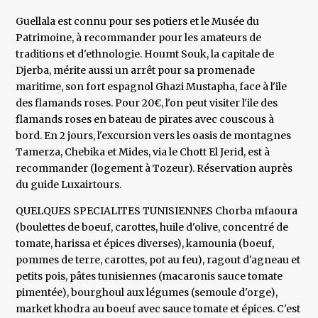
Guellala est connu pour ses potiers et le Musée du
Patrimoine, à recommander pour les amateurs de
traditions et d'ethnologie. Houmt Souk, la capitale de
Djerba, mérite aussi un arrêt pour sa promenade
maritime, son fort espagnol Ghazi Mustapha, face à l'ile
des flamands roses. Pour 20€, l'on peut visiter l'ile des
flamands roses en bateau de pirates avec couscous à
bord. En 2 jours, l'excursion vers les oasis de montagnes
Tamerza, Chebika et Mides, via le Chott El Jerid, est à
recommander (logement à Tozeur). Réservation auprès
du guide Luxairtours.
QUELQUES SPECIALITES TUNISIENNES Chorba mfaoura
(boulettes de boeuf, carottes, huile d'olive, concentré de
tomate, harissa et épices diverses), kamounia (boeuf,
pommes de terre, carottes, pot au feu), ragout d'agneau et
petits pois, pâtes tunisiennes (macaronis sauce tomate
pimentée), bourghoul aux légumes (semoule d'orge),
market khodra au boeuf avec sauce tomate et épices. C'est