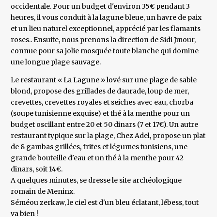
occidentale. Pour un budget d'environ 35€ pendant 3
heures, il vous conduit à la lagune bleue, un havre de paix
et un lieu naturel exceptionnel, apprécié par les flamants
roses.. Ensuite, nous prenons la direction de Sidi Jmour,
connue pour sa jolie mosquée toute blanche qui domine
une longue plage sauvage.
Le restaurant « La Lagune » lové sur une plage de sable
blond, propose des grillades de daurade, loup de mer,
crevettes, crevettes royales et seiches avec eau, chorba
(soupe tunisienne exquise) et thé à la menthe pour un
budget oscillant entre 20 et 50 dinars (7 et 17€). Un autre
restaurant typique sur la plage, Chez Adel, propose un plat
de 8 gambas grillées, frites et légumes tunisiens, une
grande bouteille d'eau et un thé à la menthe pour 42
dinars, soit 14€.
A quelques minutes, se dresse le site archéologique
romain de Meninx.
Séméou zerkaw, le ciel est d'un bleu éclatant, lébess, tout
va bien !