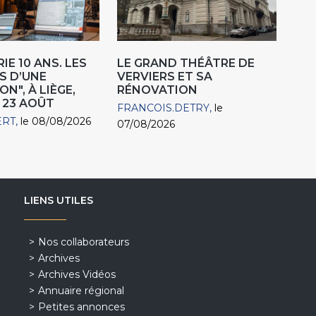
IE 10 ANS. LES
LE GRAND THÉÂTRE DE
S D’UNE
VERVIERS ET SA
N", À LIÈGE,
RÉNOVATION
 23 AOÛT
FRANCOIS.DETRY
le
ERT
le 08/08/2026
07/08/2026
LIENS UTILES
Nos collaborateurs
Archives
Archives Vidéos
Annuaire régional
Petites annonces