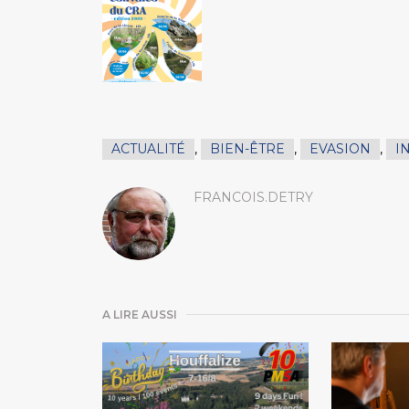
ACTUALITÉ
,
BIEN-ÊTRE
,
EVASION
,
I
FRANCOIS.DETRY
A LIRE AUSSI