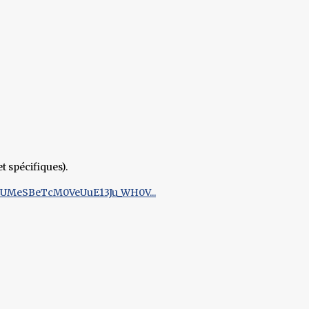
t spécifiques).
JuQEUMeSBeTcM0VeUuE13Ju_WH0V...