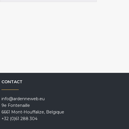
CONTACT
info@ardenneweb.eu
9e Fontenaille
6661 Mont-Houffalize, Belgique
+32 (0)61 288 304