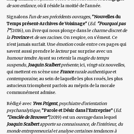
de son enfance
, où il réside la moitié de l'année.
Signalons
l'un de ses précédents ouvrages
,
"Nouvelles du
Temps présent-Archives de Voisinage"
(
Ed.
"Pourquoi pas
?"
/2016), un
livre
qui nous plonge dans le
charme discret de
la
Province
et
de ses racines
. On respire, on s'émeut. Ce
n'est jamais surfait. Une
émotion
coule entre ces pages qui
savent aussi prendre le
lecteur
par surprise avec un
humour tendre
. Ayant su retenir la
magie du temps
suspendu
,
Joaquin Scalbert
présente
, ici,
vingt-six nouvelles
,
qui mettent en scène une
France
rurale authentique
et
contemporaine
, au sein de laquelle les plus roués, les plus
astucieux triomphent parfois au mépris de la morale
communément admise.
Rédigé avec
Yves Prigent
,
psychiatre d'orientation
psychanalytique
,
“Parole et Désir dans l’Entreprise”
(
Ed.
"Desclée de Brouwer"
/2019) est un
ouvrage
dans lequel
Joaquin Scalbert
apporte sa connaissance, de l'intérieur, du
monde entrepreneurial
e
t analyse certaines tendances à