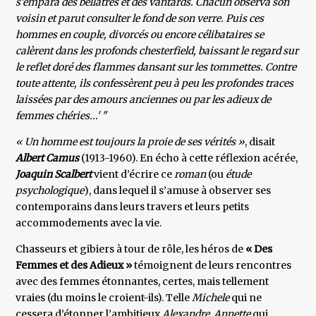
s’empara des bellâtres et des vantards. Chacun observa son
voisin et parut consulter le fond de son verre. Puis ces
hommes en couple, divorcés ou encore célibataires se
calèrent dans les profonds chesterfield, baissant le regard sur
le reflet doré des flammes dansant sur les tommettes. Contre
toute attente, ils confessèrent peu à peu les profondes traces
laissées par des amours anciennes ou par les adieux de
femmes chéries...' "
« Un homme est toujours la proie de ses vérités »
, disait
Albert Camus
(1913-1960). En écho à cette réflexion acérée,
Joaquin Scalbert
vient d’écrire ce
roman
(ou
étude
psychologique
), dans lequel il s’amuse à observer ses
contemporains dans leurs travers et leurs petits
accommodements avec la vie.
Chasseurs et gibiers à tour de rôle, les héros de
« Des
Femmes et des Adieux »
témoignent de leurs rencontres
avec des femmes étonnantes, certes, mais tellement
vraies (du moins le croient-ils). Telle
Michele
qui ne
cessera d’étonner l’ambitieux
Alexandre
,
Annette
qui