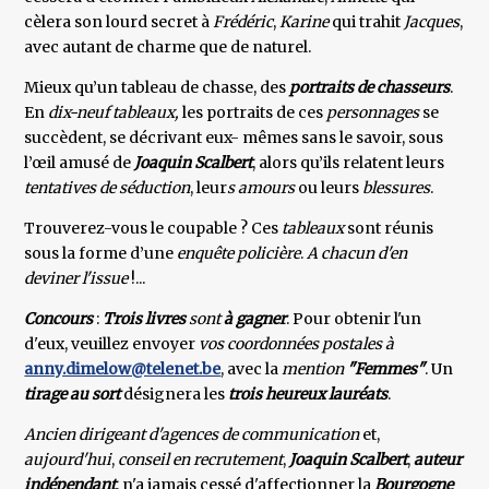
cèlera son lourd secret à
Frédéric
,
Karine
qui trahit
Jacques
,
avec autant de charme que de naturel.
Mieux qu’un tableau de chasse, des
portraits de chasseurs
.
En
dix-neuf tableaux,
les portraits de ces
personnages
se
succèdent, se décrivant eux- mêmes sans le savoir, sous
l’œil amusé de
Joaquin Scalbert
, alors qu’ils relatent leurs
tentatives de séduction
, leur
s amours
ou leurs
blessures
.
Trouverez-vous le coupable ? Ces
tableaux
sont réunis
sous la forme d’une
enquête policière
.
A chacun d'en
deviner l'issue
!...
Concours
:
Trois livres
sont
à gagner
. Pour obtenir l'un
d'eux, veuillez envoyer
vos coordonnées postales à
anny.dimelow@telenet.be
, avec la
mention
"Femmes"
. Un
tirage au sort
désignera les
trois heureux lauréats
.
Ancien dirigeant d'agences de communication
et,
aujourd'hui
,
conseil en recrutement
,
Joaquin Scalbert
,
auteur
indépendant
, n'a jamais cessé d'affectionner la
Bourgogne