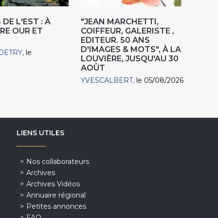
DE L'EST : À
"JEAN MARCHETTI,
RE OUR ET
COIFFEUR, GALERISTE ,
EDITEUR. 50 ANS
D'IMAGES & MOTS", À LA
DETRY
le
LOUVIÈRE, JUSQU'AU 30
AOÛT
YVESCALBERT
le 05/08/2026
LIENS UTILES
Nos collaborateurs
Archives
Archives Vidéos
Annuaire régional
Petites annonces
FAQ