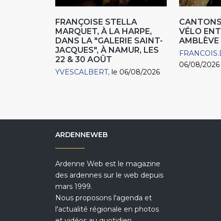
FRANÇOISE STELLA
CANTONS 
MARQUET, À LA HARPE,
VÉLO ENT
DANS LA "GALERIE SAINT-
AMBLÈVE
JACQUES", À NAMUR, LES
FRANCOIS.
22 & 30 AOÛT
06/08/2026
YVESCALBERT
le 06/08/2026
ARDENNEWEB
Ardenne Web est le magazine
des ardennes sur le web depuis
mars 1999.
Nous proposons l'agenda et
l'actualité régionale en photos
et vidéos au quotidien.