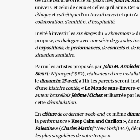
Ue
carte blanche
offerte au
plasticien
John M. Arm
univers et celui de ceux et celles qu’il aime. Cet
« 
éthique
et
esthétique
d’un
travail ouvert
et qui n’a
collaboration
,
d’amitié
et
d’hospitalité
.
Invité à investir les
six étages
du
« showroom »
de
propose,
en dialogue avec une série de grandes ins
d’
expositions
,
de
performances
,
de
concerts
et
de
r
situation sanitaire
.
Parmi les artistes proposés par
John M. Armleder
Steur
(°
Nijmegen
/1982),
réalisateur d’une installa
le
dimanche 25 avril
, à 11h, les
parents
seront invit
d’une
histoire contée
,
« Le Monde sans-Envers-et
auteur bruxellois
Jérôme Michez
et illustrée par l
cette
déambulation
.
En
clôture
de ce dernier week-end
, ce même
dimanc
la
performance
« Keep Calm and Carillon »
, donn
Palestine »
(
Charles Martin
/°
New York
/1947), décr
les plus singulières de notre temps »
.