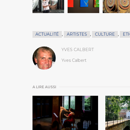
ACTUALITÉ
,
ARTISTES
,
CULTURE
,
ET
YVES CALBERT
Yves Calbert
A LIRE AUSSI