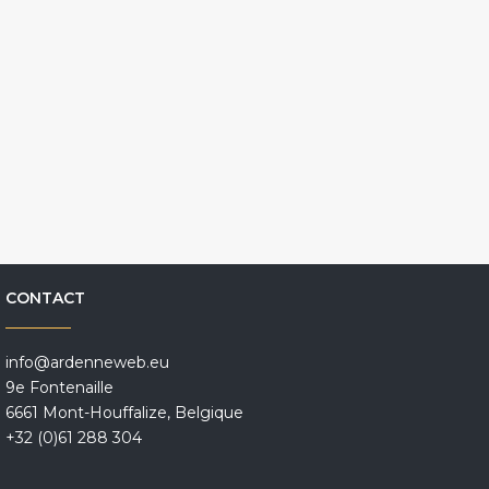
CONTACT
info@ardenneweb.eu
9e Fontenaille
6661 Mont-Houffalize, Belgique
+32 (0)61 288 304