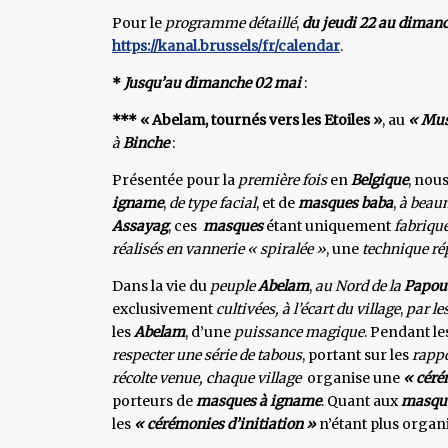
Pour le
programme détaillé
,
du jeudi 22 au dimanc
https://kanal.brussels/fr/calendar
.
*
Jusqu’au dimanche 02 mai
:
*** « Abelam, tournés vers les Etoiles »
, au
« Mus
à
Binche
:
Présentée pour la
première fois
en
Belgique
, nou
igname
,
de type facial
, et de
masques baba
,
à beau
Assayag
, ces
masques
étant uniquement
fabriqu
réalisés en vannerie « spiralée »
, une
technique ré
Dans la vie du
peuple
Abelam
,
au Nord de la
Papou
exclusivement
cultivées, à l’écart du village
,
par le
les
Abelam
, d’une
puissance magique
. Pendant le
respecter une série de tabous
, portant sur les
rappo
récolte venue, chaque village
organise une
« céré
porteurs de
masques à igname
. Quant aux
masque
les
« cérémonies d’initiation »
n’étant plus organ