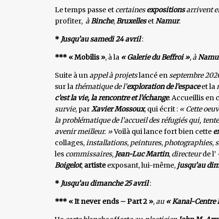
Le temps passe et
certaines
expositions
arrivent e
profiter,
à
Binche
,
Bruxelles
et
Namur
.
*
Jusqu’au samedi 24 avril
:
*** « Mobilis »
, à la
« Galerie du Beffroi »
,
à
Namu
Suite à un
appel à projets
lancé en
septembre 202
sur la
thématique de l’
exploration de l’espace
et la
c’est la vie, la rencontre et l’échange
. Accueillis en 
survie
, par
Xavier Mossoux
, qui écrit :
« Cette oeuv
la problématique de l’accueil des réfugiés qui, tente
avenir meilleur. »
Voilà qui lance fort bien cette
e
collages,
installations
,
peintures
,
photographies
,
s
les
commissaires
,
Jean-Luc Martin
,
directeur
de l’
Boigelot
,
artiste
exposant, lui-même,
jusqu’au di
*
Jusqu’au dimanche 25 avril
:
*** « It never ends – Part 2 »
,
au
« Kanal-Centre