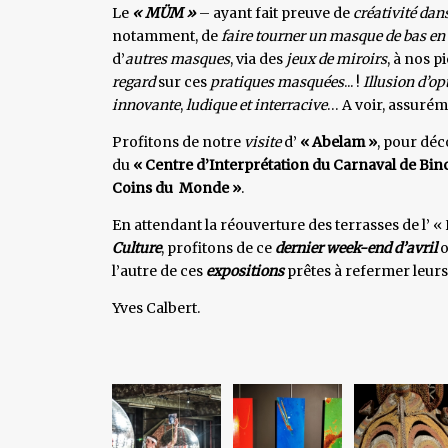
Le
« MÜM »
– ayant fait preuve de
créativité dans
notamment, de
faire tourner un masque de bas en
d’
autres masques
, via des
jeux de miroirs
, à nos p
regard
sur ces
pratiques masquées
... !
Illusion d’op
innovante
,
ludique et interracive
… A voir, assurém
Profitons de notre
visite
d’
« Abelam »
, pour déc
du
« Centre d’Interprétation du Carnaval de Bin
Coins du Monde »
.
En attendant la réouverture des terrasses de l’ «
Culture
, profitons de ce
dernier week-end d’avril
o
l’autre de ces
expositions
prêtes à refermer leurs
Yves Calbert.