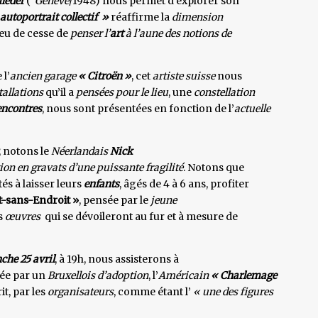
leder
(°
Genève
/1948) nous permet d’explorer son
autoportrait collectif »
réaffirme la
dimension
 eu de cesse de
penser l’
art
à l’aune des notions
de
 l’
ancien garage
« Citroën »
, cet
artiste suisse
nous
tallations
qu’il a
pensées pour le lieu
, une
constellation
encontres
, nous sont présentées en fonction de l’
actuelle
, notons le
Néerlandais
Nick
tion en gravats d’une puissante fragilité
. Notons que
és à laisser leurs
enfants
, âgés de 4 à 6 ans, profiter
-sans-Endroit »
, pensée par le
jeune
es
œuvres
qui se dévoileront au fur et à mesure de
he 25 avril
, à 19h, nous assisterons à
ée par un
Bruxellois d’adoption
, l’
Américain
« Charlemage
it, par les
organisateurs
, comme étant l’
« une des figures