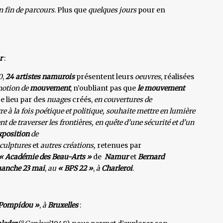
n fin de parcours
. Plus que
quelques jours
pour en
r
:
0
,
24 artistes namurois
présentent leurs
oeuvres
, réalisées
notion de
mouvement
, n’oubliant pas que
le mouvement
ce lieu par des
nuages
créés,
en couvertures de
re à la fois poétique et politique, souhaite mettre en lumière
nt de traverser les frontières, en quête d’une sécurité et d’un
xposition
de
culptures
et
autres créations,
retenues par
« Académie des Beau-Arts »
de
Namur
et
Bernard
manche 23 mai
,
au
« BPS 22 »
,
à
Charleroi
.
 Pompidou »
,
à
Bruxelles
: