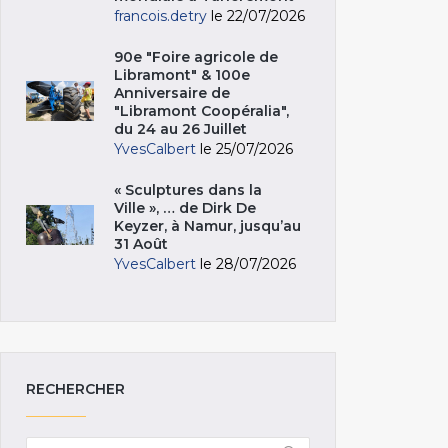
francois.detry
le 22/07/2026
90e "Foire agricole de
Libramont" & 100e
Anniversaire de
"Libramont Coopéralia",
du 24 au 26 Juillet
YvesCalbert
le 25/07/2026
« Sculptures dans la
Ville », … de Dirk De
Keyzer, à Namur, jusqu’au
31 Août
YvesCalbert
le 28/07/2026
RECHERCHER