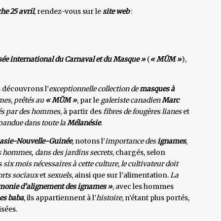
he 25 avril
, rendez-vous sur le
site web
:
ée international du Carnaval et du Masque »
(
« MÜM »
),
s découvrons l’
exceptionnelle collection de
masques à
mes
,
prêtés au
« MÜM »
, par le
galeriste canadien
Marc
és par des hommes
, à partir des
fibres de fougères lianes
et
pandue dans toute la
Mélanésie
.
asie-Nouvelle-Guinée
, notons l’
importance des
ignames
,
s hommes, dans des jardins secrets
, chargés, selon
s
six mois nécessaires à cette culture
,
le cultivateur doit
rts sociaux
et
sexuels
, ainsi que sur l’alimentation.
La
monie d’alignement des ignames »
, avec les hommes
s baba
, ils appartiennent à l’
histoire
, n’étant plus portés,
isées.