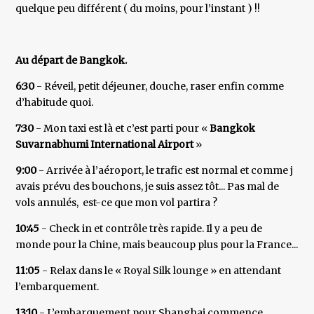
quelque peu différent ( du moins, pour l’instant ) !!
Au départ de Bangkok.
6:30
- Réveil, petit déjeuner, douche, raser enfin comme
d’habitude quoi.
7:30
- Mon taxi est là et c’est parti pour «
Bangkok
Suvarnabhumi International Airport
»
9:00
- Arrivée à l’aéroport, le trafic est normal et comme j
avais prévu des bouchons, je suis assez tôt... Pas mal de
vols annulés, est-ce que mon vol partira ?
10:45
- Check in et contrôle très rapide. Il y a peu de
monde pour la Chine, mais beaucoup plus pour la France...
11:05
- Relax dans le « Royal Silk lounge » en attendant
l’embarquement.
13:10
- L’embarquement pour Shanghai commence