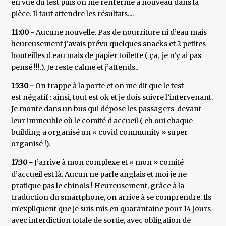
en vue du test puis on me renferme à nouveau dans la
pièce. Il faut attendre les résultats....
11:00
- Aucune nouvelle. Pas de nourriture ni d’eau mais
heureusement j’avais prévu quelques snacks et 2 petites
bouteilles d eau mais de papier toilette ( ça, je n’y ai pas
pensé !!!.). Je reste calme et j’attends..
15:30 -
On frappe à la porte et on me dit que le test
est négatif : ainsi, tout est ok et je dois suivre l’intervenant.
Je monte dans un bus qui dépose les passagers devant
leur immeuble où le comité d accueil ( eh oui chaque
building a organisé un « covid community » super
organisé !).
17:30 -
J’arrive à mon complexe et « mon » comité
d’accueil est là. Aucun ne parle anglais et moi je ne
pratique pas le chinois ! Heureusement, grâce à la
traduction du smartphone, on arrive à se comprendre. Ils
m’expliquent que je suis mis en quarantaine pour 14 jours
avec interdiction totale de sortie, avec obligation de