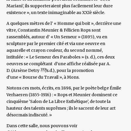
Mariani’, ils supporteraient plus facilement leur dure
existence », un texte inimaginable au XXIè siècle.
A quelques mètres de l’ « Homme qui boit », derrière une
vitre, Constantin Meunier & Félicien Rops sont
rassemblés, autour d’ « Un Semeur » (1895), vu en
sculpture par le premier cité et via une oeuvre en
aquarelle et crayon couleur, du second nommé,
intitulée : « Le Semeur des Paraboles » (s. d.), ces deux
oeuvres se complétant d’une affiche réalisée par A.
D. (Arsène Detry ???/s.d.), pour la promotion
d’une « Bourse du Travail », à Mons.
Notons ces mots, écrits, en 1898, par le poète belge Émile
Verhaeren (1855-1916) : « Rops et Meunier dominent ce
cinquième ‘Salon de La Libre Esthétique’, de toute la
hauteur des talents suprêmes ; ils le sacrent de leur art
désormais indiscuté. »
Dans cette salle, nous pouvons voir