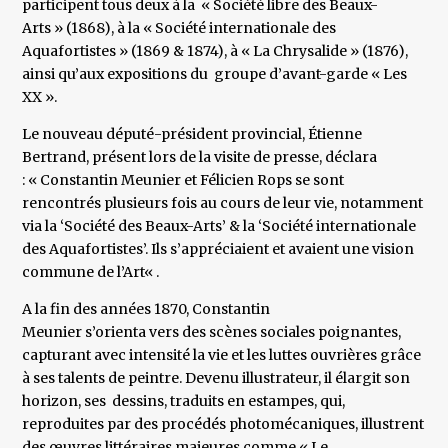
participent tous deux à la « Société libre des Beaux-
Arts » (1868), à la « Société internationale des
Aquafortistes » (1869 & 1874), à « La Chrysalide » (1876),
ainsi qu’aux expositions du groupe d’avant-garde « Les
XX ».
Le nouveau député-président provincial, Étienne
Bertrand, présent lors de la visite de presse, déclara
: « Constantin Meunier et Félicien Rops se sont
rencontrés plusieurs fois au cours de leur vie, notamment
via la ‘Société des Beaux-Arts’ & la ‘Société internationale
des Aquafortistes’. Ils s’appréciaient et avaient une vision
commune de l’Art« .
A la fin des années 1870, Constantin
Meunier s’orienta vers des scènes sociales poignantes,
capturant avec intensité la vie et les luttes ouvrières grâce
à ses talents de peintre. Devenu illustrateur, il élargit son
horizon, ses dessins, traduits en estampes, qui,
reproduites par des procédés photomécaniques, illustrent
des œuvres littéraires majeures comme « Le