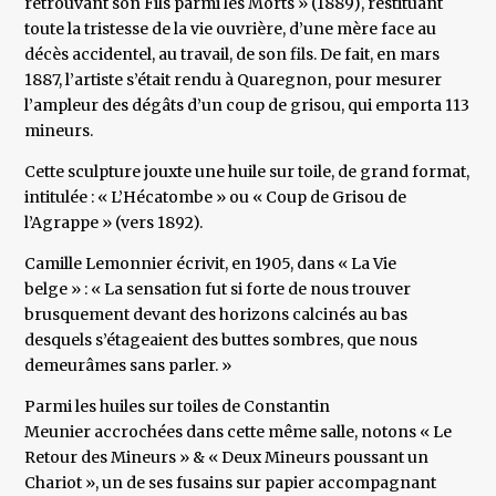
retrouvant son Fils parmi les Morts » (1889), restituant
toute la tristesse de la vie ouvrière, d’une mère face au
décès accidentel, au travail, de son fils. De fait, en mars
1887, l’artiste s’était rendu à Quaregnon, pour mesurer
l’ampleur des dégâts d’un coup de grisou, qui emporta 113
mineurs.
Cette sculpture jouxte une huile sur toile, de grand format,
intitulée : « L’Hécatombe » ou « Coup de Grisou de
l’Agrappe » (vers 1892).
Camille Lemonnier écrivit, en 1905, dans « La Vie
belge » : « La sensation fut si forte de nous trouver
brusquement devant des horizons calcinés au bas
desquels s’étageaient des buttes sombres, que nous
demeurâmes sans parler. »
Parmi les huiles sur toiles de Constantin
Meunier accrochées dans cette même salle, notons « Le
Retour des Mineurs » & « Deux Mineurs poussant un
Chariot », un de ses fusains sur papier accompagnant