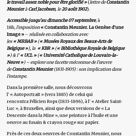
le travail assez noble pour être glorifié »
(
lettre de
Constantin
Meunier
à
Carl Jacobsen
, le
20 août 1902
).
Accessible jusqu’au dimanche 07 septembre
, à
18h,
l’exposition
« Constantin Meunier. La Genèse d’une
Image »
–
réalisée en collaboration avec
les
« MRBAB »
(
« Musées Royaux des Beaux-Arts de
Belgique »
), la
« KBR »
(
« Bibliothèque Royale de Belgique
»
) & l’
« UCL »
(
« Université Catholique de Louvain-la-
Neuve »
) – explore une facette méconnue de l’œuvre
de
Constantin Meunier
(1831-1905) : son implication dans
l’estampe.
Dans la première salle, nous découvrons
l’ « Autoportrait » (vers 1885) de celui qui
rencontra Félicien Rops (1833-1896), à l’ « Atelier Saint-
Luc », à Bruxelles, ainsi que deux versions de « La
Descente dans la Mine », une peinture à l’huile et une
oeuvre au fusain & crayon rouge sur papier.
Près de ces deux oeuvres de Constantin Meunier, nous