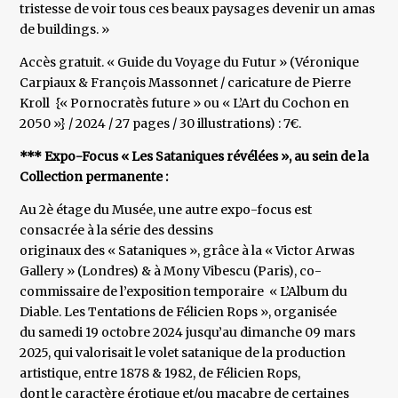
tristesse de voir tous ces beaux paysages devenir un amas
de buildings. »
Accès gratuit. « Guide du Voyage du Futur » (Véronique
Carpiaux & François Massonnet / caricature de Pierre
Kroll {« Pornocratès future » ou « L’Art du Cochon en
2050 »} / 2024 / 27 pages / 30 illustrations) : 7€.
*** Expo-Focus « Les Sataniques révélées », au sein de la
Collection permanente :
Au 2è étage du Musée, une autre expo-focus est
consacrée à la série des dessins
originaux des « Sataniques », grâce à la « Victor Arwas
Gallery » (Londres) & à Mony Vibescu (Paris), co-
commissaire de l’exposition temporaire « L’Album du
Diable. Les Tentations de Félicien Rops », organisée
du samedi 19 octobre 2024 jusqu’au dimanche 09 mars
2025, qui valorisait le volet satanique de la production
artistique, entre 1878 & 1982, de Félicien Rops,
dont le caractère érotique et/ou macabre de certaines