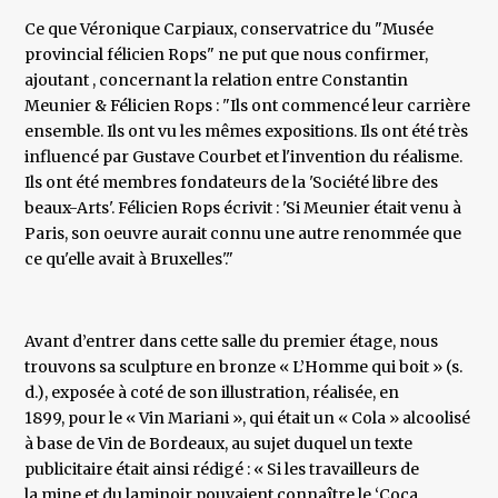
Ce que Véronique Carpiaux, conservatrice du "Musée
provincial félicien Rops" ne put que nous confirmer,
ajoutant , concernant la relation entre Constantin
Meunier & Félicien Rops : "Ils ont commencé leur carrière
ensemble. Ils ont vu les mêmes expositions. Ils ont été très
influencé par Gustave Courbet et l'invention du réalisme.
Ils ont été membres fondateurs de la 'Société libre des
beaux-Arts'. Félicien Rops écrivit : 'Si Meunier était venu à
Paris, son oeuvre aurait connu une autre renommée que
ce qu'elle avait à Bruxelles'."
Avant d’entrer dans cette salle du premier étage, nous
trouvons sa sculpture en bronze « L’Homme qui boit » (s.
d.), exposée à coté de son illustration, réalisée, en
1899, pour le « Vin Mariani », qui était un « Cola » alcoolisé
à base de Vin de Bordeaux, au sujet duquel un texte
publicitaire était ainsi rédigé : « Si les travailleurs de
la mine et du laminoir pouvaient connaître le ‘Coca