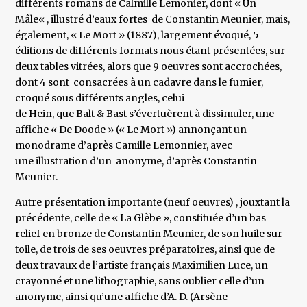
différents romans de Calmille Lemonier, dont « Un
Mâle« , illustré d’eaux fortes de Constantin Meunier, mais,
également, « Le Mort » (1887), largement évoqué, 5
éditions de différents formats nous étant présentées, sur
deux tables vitrées, alors que 9 oeuvres sont accrochées,
dont 4 sont consacrées à un cadavre dans le fumier,
croqué sous différents angles, celui
de Hein, que Balt & Bast s’évertuèrent à dissimuler, une
affiche « De Doode » (« Le Mort ») annonçant un
monodrame d’après Camille Lemonnier, avec
une illustration d’un anonyme, d’après Constantin
Meunier.
Autre présentation importante (neuf oeuvres) , jouxtant la
précédente, celle de « La Glèbe », constituée d’un bas
relief en bronze de Constantin Meunier, de son huile sur
toile, de trois de ses oeuvres préparatoires, ainsi que de
deux travaux de l’artiste français Maximilien Luce, un
crayonné et une lithographie, sans oublier celle d’un
anonyme, ainsi qu’une affiche d’A. D. (Arsène