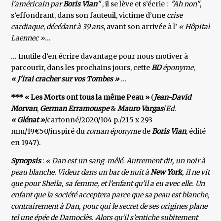
l’américain par
Boris Vian
"
, il se lève et s’écrie :
"Ah non"
,
s’effondrant, dans son fauteuil, victime d’une
crise
cardiaque
,
décédant à 39 ans
, avant son arrivée à l’
« Hôpital
Laennec »
…
… Inutile d’en écrire davantage pour nous motiver à
parcourir, dans les prochains jours, cette
BD
éponyme
,
« J'irai cracher sur vos Tombes »
…
*** « Les Morts ont tous la même Peau »
(
Jean-David
Morvan
,
German Erramouspe
&
Mauro Vargas
/
Ed.
« Glénat »
/cartonné/2020/104 p./215 x 293
mm/19€50/inspiré du
roman éponyme
de
Boris Vian
, édité
en 1947).
Synopsis
:
« Dan est un sang-mêlé. Autrement dit, un noir à
peau blanche. Videur dans un bar de nuit à
New York
, il ne vit
que pour Sheila, sa femme, et l’enfant qu’il a eu avec elle. Un
enfant que la société acceptera parce que sa peau est blanche,
contrairement à Dan, pour qui le secret de ses origines plane
tel une épée de Damoclès. Alors qu’il s’entiche subitement