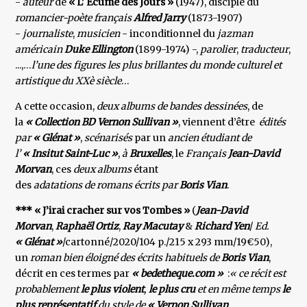
-
auteur
de
« L’ Ecume des Jours »
(1947), disciple du
romancier-poète français
Alfred Jarry
(1873-1907)
-
journaliste
,
musicien
- inconditionnel du
jazman
américain
Duke Ellington
(1899-1974) -,
parolier
,
traducteur
,
...,…
l’une des figures les plus brillantes du monde culturel et
artistique du XXè siècle
…
A cette occasion,
deux albums de bandes dessinées
, de
la
« Collection BD Vernon Sullivan »
, viennent d’être
édités
par
« Glénat »
,
scénarisés
par un
ancien étudiant de
l’
« Insitut Saint-Luc »
,
à
Bruxelles
, le
Français
Jean-David
Morvan
, ces
deux albums
étant
des
adatations de romans écrits par
Boris Vian
.
*** « J’irai cracher sur vos Tombes »
(
Jean-David
Morvan
,
Raphaël Ortiz
,
Ray Macutay
&
Richard Yen
/
Ed.
« Glénat »
/cartonné/2020/104 p./215 x 293 mm/19€50),
un
roman
bien éloigné des écrits habituels de
Boris Vian
,
décrit en ces termes par
« bedetheque.com »
:
« ce récit est
probablement
le plus violent
,
le plus cru
et en même temps
le
plus représentatif
du style de
« Vernon Sullivan