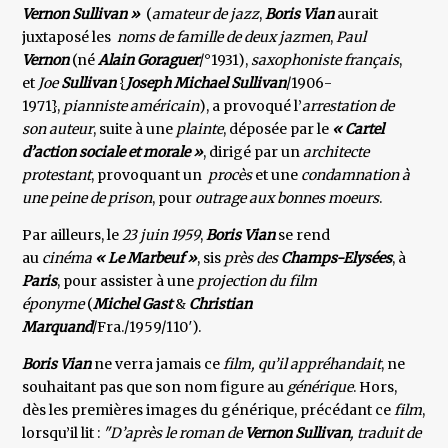
Vernon Sullivan »
(
amateur de jazz
,
Boris Vian
aurait
juxtaposé les
noms de famille de deux jazmen
,
Paul
Vernon
(né
Alain Goraguer
/°1931),
saxophoniste français
,
et
Joe
Sullivan
{
Joseph Michael Sullivan
/1906-
1971},
pianniste américain
), a provoqué l’
arrestation de
son auteur
, suite à une
plainte
, déposée par le
« Cartel
d’action sociale et morale »
, dirigé par un
architecte
protestant
, provoquant un
procès
et une
condamnation à
une peine de prison
, pour
outrage aux bonnes moeurs
.
Par ailleurs, le
23 juin 1959
,
Boris Vian
se rend
au
cinéma
« Le Marbeuf »
, sis
près des
Champs-Elysées
, à
Paris
, pour assister à une
projection du film
éponyme
(
Michel Gast
&
Christian
Marquand
/Fra./1959/110′).
Boris Vian
ne verra jamais ce
film,
qu’il appréhandait
, ne
souhaitant pas que son nom figure au
générique
. Hors,
dès les premières images du générique, précédant ce
film
,
lorsqu’il lit :
"D’après le roman de
Vernon Sullivan
, traduit de