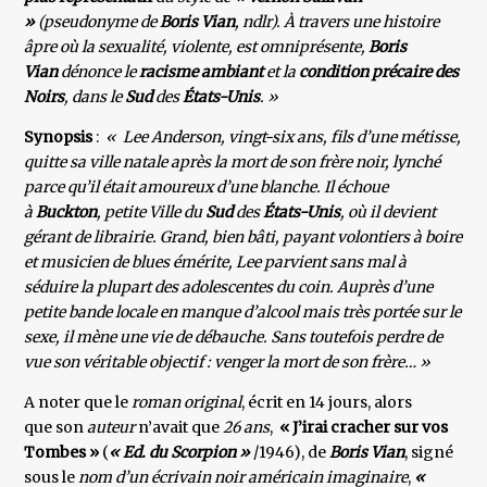
»
(pseudonyme de
Boris Vian
, ndlr). À travers une histoire
âpre où la sexualité, violente, est omniprésente,
Boris
Vian
dénonce le
racisme ambiant
et la
condition précaire des
Noirs
, dans le
Sud
des
États-Unis
. »
Synopsis
:
« Lee Anderson, vingt-six ans, fils d’une métisse,
quitte sa ville natale après la mort de son frère noir, lynché
parce qu’il était amoureux d’une blanche. Il échoue
à
Buckton
, petite Ville du
Sud
des
États-Unis
, où il devient
gérant de librairie. Grand, bien bâti, payant volontiers à boire
et musicien de blues émérite, Lee parvient sans mal à
séduire la plupart des adolescentes du coin. Auprès d’une
petite bande locale en manque d’alcool mais très portée sur le
sexe, il mène une vie de débauche. Sans toutefois perdre de
vue son véritable objectif : venger la mort de son frère… »
A noter que le
roman original
, écrit en 14 jours, alors
que son
auteur
n’avait que
26 ans
,
« J’irai cracher sur vos
Tombes »
(
« Ed. du Scorpion »
/1946), de
Boris Vian
, signé
sous le
nom d’un écrivain noir américain imaginaire
,
«