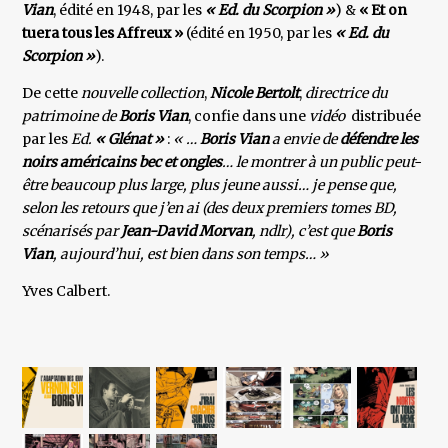
Vian
, édité en 1948, par les
« Ed. du Scorpion »
) &
« Et on
tuera tous les Affreux »
(édité en 1950, par les
« Ed. du
Scorpion »
).
De cette
nouvelle collection
,
Nicole Bertolt
,
directrice du
patrimoine de
Boris Vian
, confie dans une
vidéo
distribuée
par les
Ed.
« Glénat »
:
« …
Boris Vian
a envie de
défendre les
noirs américains bec et ongles
… le montrer à un public peut-
être beaucoup plus large, plus jeune aussi… je pense que,
selon les retours que j’en ai (des deux premiers tomes BD,
scénarisés par
Jean-David Morvan
, ndlr), c’est que
Boris
Vian
, aujourd’hui, est bien dans son temps… »
Yves Calbert.