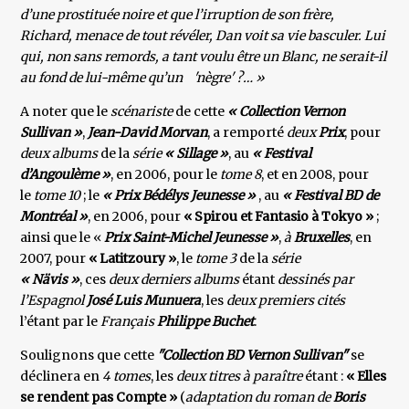
d’une prostituée noire et que l’irruption de son frère,
Richard, menace de tout révéler, Dan voit sa vie basculer. Lui
qui, non sans remords, a tant voulu être un Blanc, ne serait-il
au fond de lui-même qu’un 'nègre' ?… »
A noter que le
scénariste
de cette
« Collection Vernon
Sullivan »
,
Jean-David Morvan
, a remporté
deux
Prix
, pour
deux albums
de la
série
« Sillage »
, au
« Festival
d’Angoulème »
, en 2006, pour le
tome 8
, et en 2008, pour
le
tome 10
; le
« Prix Bédélys Jeunesse »
, au
« Festival BD de
Montréal »
, en 2006, pour
« Spirou et Fantasio à Tokyo »
;
ainsi que le «
Prix Saint-Michel Jeunesse »
,
à
Bruxelles
, en
2007, pour
« Latitzoury »
, le
tome 3
de la
série
« Nävis »
, ces
deux derniers albums
étant
dessinés par
l’Espagnol
José Luis Munuera
, les
deux premiers cités
l’étant par le
Français
Philippe Buchet
.
Soulignons que cette
"Collection BD Vernon Sullivan"
se
déclinera en
4 tomes
, les
deux titres à paraître
étant :
« Elles
se rendent pas Compte »
(
adaptation du roman de
Boris