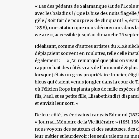
« Las des pédants de Salamanque /Et de l’École au
avec les baladins ! / Que la bise des nuits flagelle 
gèle / Soit fait de pourpre & de clinquant ! », écr
1898), une citation que nous découvrons dans la 
we are », accessible jusqu’au dimanche 25 septem
Idéalisant, comme d’autres artistes du XIXè sièc
déplaçaient souvent en roulottes, telle celle insta
également : « J’ai remarqué que plus on vivait e
rapprochait des côtés vrais de l’humanité & plus 
lorsque j’étais un gros propriétaire foncier, élig
bleus qui étaient venus jongler dans la cour de T
où Félicien Rops implanta plus de mille espèces d
fils, Paul, et sa petite fille, Elisabeth/ndlr) disp
et enviait leur sort. »
De leur côté, les écrivains français Edmond (182
« Journal, Mémoire de la Vie littéraire » (1851-186
nous voyons des sauteurs et des sauteuses, des c
leur métier et leurdevoir : les seuls talents au 