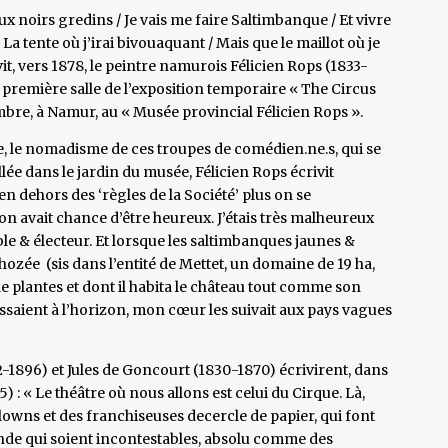
x noirs gredins / Je vais me faire Saltimbanque / Et vivre
/ La tente où j’irai bivouaquant / Mais que le maillot où je
ivit, vers 1878, le peintre namurois Félicien Rops (1833-
première salle de l’exposition temporaire « The Circus
bre, à Namur, au « Musée provincial Félicien Rops ».
le, le nomadisme de ces troupes de comédien.ne.s, qui se
llée dans le jardin du musée, Félicien Rops écrivit
n dehors des ‘règles de la Société’ plus on se
on avait chance d’être heureux. J’étais très malheureux
ible & électeur. Et lorsque les saltimbanques jaunes &
hozée (sis dans l’entité de Mettet, un domaine de 19 ha,
e plantes et dont il habita le château tout comme son
araissaient à l’horizon, mon cœur les suivait aux pays vagues
2-1896) et Jules de Goncourt (1830-1870) écrivirent, dans
5) : « Le théâtre où nous allons est celui du Cirque. Là,
lowns et des franchiseuses decercle de papier, qui font
monde qui soient incontestables, absolu comme des