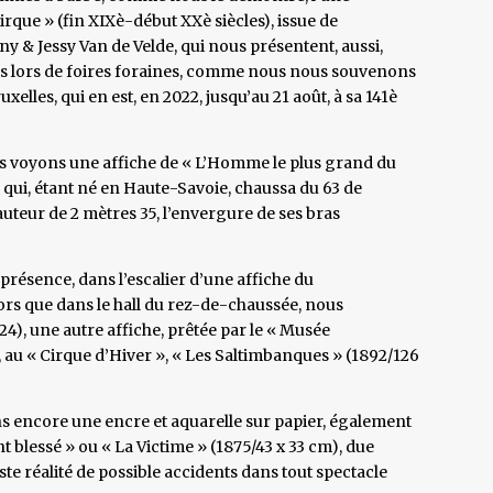
irque » (fin XIXè-début XXè siècles), issue de
y & Jessy Van de Velde, qui nous présentent, aussi,
bés lors de foires foraines, comme nous nous souvenons
ruxelles, qui en est, en 2022, jusqu’au 21 août, à sa 141è
us voyons une affiche de « L’Homme le plus grand du
qui, étant né en Haute-Savoie, chaussa du 63 de
auteur de 2 mètres 35, l’envergure de ses bras
ésence, dans l’escalier d’une affiche du
ors que dans le hall du rez-de-chaussée, nous
), une autre affiche, prêtée par le « Musée
, au « Cirque d’Hiver », « Les Saltimbanques » (1892/126
ns encore une encre et aquarelle sur papier, également
t blessé » ou « La Victime » (1875/43 x 33 cm), due
ste réalité de possible accidents dans tout spectacle