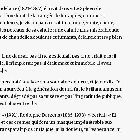
delaire (1821-1867) écrivit dans « Le Spleen de
l’extrême bout de la rangée de baraques, comme si,
plendeurs, je vis un pauvre saltimbanque, voûté, caduc,
es poteaux de sa cahute ; une cahute plus misérableque
ts de chandelles,coulants et fumants, éclairaient trop bien
 il ne dansait pas, il ne gesticulait pas, il ne criait pas ; il
il n’implorait pas. Il était muet et immobile. Il avait
…] »
 cherchai à analyser ma soudaine douleur, et je me dis : Je
i a survécu à la génération dont il fut le brillant amuseur
fants, dégradé par sa misère et par l’ingratitude publique,
ut plus entrer ! »
 (1991), Rodolphe Darzens (1865-1938) » écrivit : « Et
es et ces crèmes,qui font un masque impénétrable aux
sparaît plus : ni la joie, ni la douleur, ni l’espérance, ni