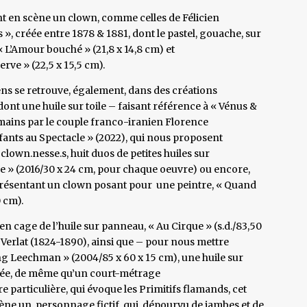
t en scène un clown, comme celles de Félicien
 », créée entre 1878 & 1881, dont le pastel, gouache, sur
« L’Amour bouché » (21,8 x 14,8 cm) et
erve » (22,5 x 15,5 cm).
ens se retrouve, également, dans des créations
ont une huile sur toile – faisant référence à « Vénus &
 mains par le couple franco-iranien Florence
nfants au Spectacle » (2022), qui nous proposent
e clown.nesse.s, huit duos de petites huiles sur
que » (2016/30 x 24 cm, pour chaque oeuvre) ou encore,
s présentant un clown posant pour une peintre, « Quand
 cm).
en cage de l’huile sur panneau, « Au Cirque » (s.d./83,50
s Verlat (1824-1890), ainsi que – pour nous mettre
g Leechman » (2004/85 x 60 x 15 cm), une huile sur
réée, de même qu’un court-métrage
 particulière, qui évoque les Primitifs flamands, cet
scène un personnage fictif, qui, dépourvu de jambes et de