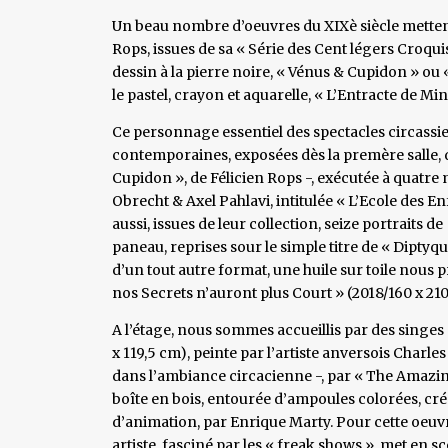
Un beau nombre d’oeuvres du XIXè siècle metten
Rops, issues de sa « Série des Cent légers Croquis
dessin à la pierre noire, « Vénus & Cupidon » ou 
le pastel, crayon et aquarelle, « L’Entracte de Min
Ce personnage essentiel des spectacles circassi
contemporaines, exposées dès la premère salle, d
Cupidon », de Félicien Rops -, exécutée à quatre
Obrecht & Axel Pahlavi, intitulée « L’Ecole des E
aussi, issues de leur collection, seize portraits d
paneau, reprises sour le simple titre de « Dipty
d’un tout autre format, une huile sur toile nou
nos Secrets n’auront plus Court » (2018/160 x 210
A l’étage, nous sommes accueillis par des singes 
x 119,5 cm), peinte par l’artiste anversois Charle
dans l’ambiance circacienne -, par « The Amazin
boîte en bois, entourée d’ampoules colorées, c
d’animation, par Enrique Marty. Pour cette oeuvre
artiste, fasciné par les « freak shows », met en 