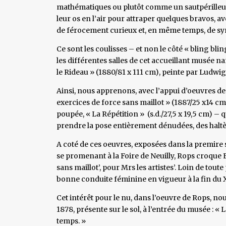
mathématiques ou plutôt comme un sautpérilleu
leur os en l’air pour attraper quelques bravos, 
de férocement curieux et, en même temps, de s
Ce sont les coulisses – et non le côté « bling b
les différentes salles de cet accueillant musée 
le Rideau » (1880/81 x 111 cm), peinte par Ludwig
Ainsi, nous apprenons, avec l’appui d’oeuvres de 
exercices de force sans maillot » (1887/25 x14 c
poupée, « La Répétition » (s.d./27,5 x 19,5 cm) – 
prendre la pose entièrement dénudées, des haltèr
A coté de ces oeuvres, exposées dans la premire sa
se promenant à la Foire de Neuilly, Rops croque E
sans maillot’, pour Mrs les artistes’. Loin de to
bonne conduite féminine en vigueur à la fin du X
Cet intérêt pour le nu, dans l’oeuvre de Rops, nou
1878, présente sur le sol, à l’entrée du musée : « 
temps. »