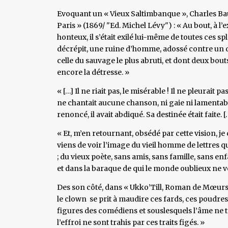
Evoquant un « Vieux Saltimbanque », Charles Bau
Paris » (1869/ "Ed. Michel Lévy") : « Au bout, à 
honteux, il s’était exilé lui-même de toutes ces s
décrépit, une ruine d’homme, adossé contre un d
celle du sauvage le plus abruti, et dont deux bou
encore la détresse. »
« […] Il ne riait pas, le misérable ! Il ne pleurait pas,
ne chantait aucune chanson, ni gaie ni lamentable, 
renoncé, il avait abdiqué. Sa destinée était faite. [
« Et, m’en retournant, obsédé par cette vision, je
viens de voir l’image du vieil homme de lettres qu
; du vieux poète, sans amis, sans famille, sans en
et dans la baraque de qui le monde oublieux ne ve
Des son côté, dans « Ukko’Till, Roman de Mœurs »
le clown se prit à maudire ces fards, ces poudr
figures des comédiens et souslesquels l’âme ne tran
l’effroi ne sont trahis par ces traits figés. »