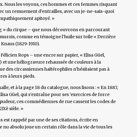
x. Nous les voyons, ces hommes et ces femmes risquant
avec un remuement d’entrailles, avec un je-ne-sais-quoi
ympathiquement apitoyé. »
ling » du cirque – que nous découvrons en parcourant
namurois, comme en témoigne l’huile sur toile « Derrière
 Knaus (1829-1910).
Félicien Rops – une encre sur papier, « Elisa Güel,
m) et une héliogravure rehaussée de couleurs à la
que des circassiennes haltérophiles n’hésitaient pas à
es à leurs pieds.
lle, et à la page 18 du catalogue, nous lisons : « En 1887,
lisa Güel, qui s’entraîne pour ses ‘exercices de force
ute pudeur, ces commédiennes de rue cassent les codes de
IXè sièle. »
s est rappelé par une de ses citations, écrite en
Le nu absolu joue un certain rôle dans la vie de tous les