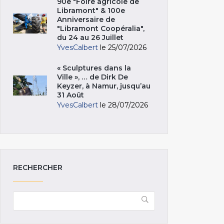
90e "Foire agricole de
Libramont" & 100e
Anniversaire de
"Libramont Coopéralia",
du 24 au 26 Juillet
YvesCalbert
le 25/07/2026
« Sculptures dans la
Ville », … de Dirk De
Keyzer, à Namur, jusqu’au
31 Août
YvesCalbert
le 28/07/2026
RECHERCHER