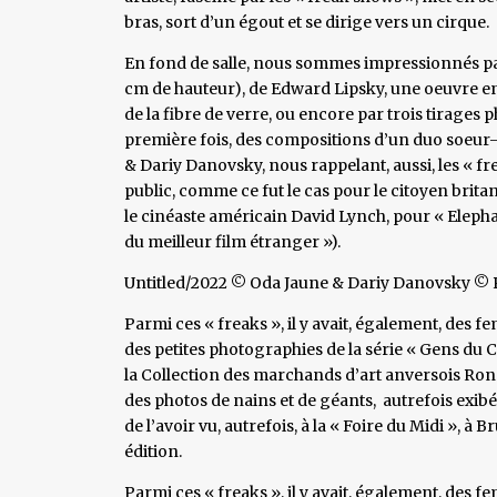
bras, sort d’un égout et se dirige vers un cirque.
En fond de salle, nous sommes impressionnés pa
cm de hauteur), de Edward Lipsky, une oeuvre en
de la fibre de verre, ou encore par trois tirages
première fois, des compositions d’un duo soeur
& Dariy Danovsky, nous rappelant, aussi, les « fr
public, comme ce fut le cas pour le citoyen brit
le cinéaste américain David Lynch, pour « Elepha
du meilleur film étranger »).
Untitled/2022 © Oda Jaune & Dariy Danovsky © P
Parmi ces « freaks », il y avait, également, des
des petites photographies de la série « Gens du C
la Collection des marchands d’art anversois Ronn
des photos de nains et de géants, autrefois exi
de l’avoir vu, autrefois, à la « Foire du Midi », à B
édition.
Parmi ces « freaks », il y avait, également, des