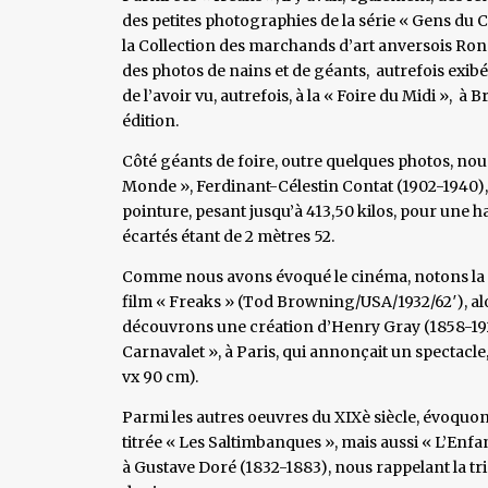
des petites photographies de la série « Gens du C
la Collection des marchands d’art anversois Ronn
des photos de nains et de géants, autrefois exi
de l’avoir vu, autrefois, à la « Foire du Midi », à B
édition.
Côté géants de foire, outre quelques photos, no
Monde », Ferdinant-Célestin Contat (1902-1940), 
pointure, pesant jusqu’à 413,50 kilos, pour une h
écartés étant de 2 mètres 52.
Comme nous avons évoqué le cinéma, notons la pr
film « Freaks » (Tod Browning/USA/1932/62′), al
découvrons une création d’Henry Gray (1858-1924
Carnavalet », à Paris, qui annonçait un spectacle
vx 90 cm).
Parmi les autres oeuvres du XIXè siècle, évoquo
titrée « Les Saltimbanques », mais aussi « L’Enfan
à Gustave Doré (1832-1883), nous rappelant la tri