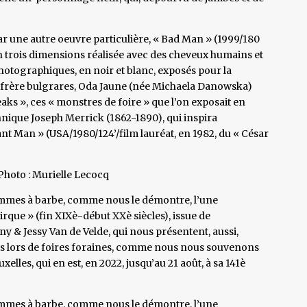
r une autre oeuvre particulière, « Bad Man » (1999/180
 trois dimensions réalisée avec des cheveux humains et
 photographiques, en noir et blanc, exposés pour la
-frère bulgrares, Oda Jaune (née Michaela Danowska)
eaks », ces « monstres de foire » que l’on exposait en
annique Joseph Merrick (1862-1890), qui inspira
nt Man » (USA/1980/124’/film lauréat, en 1982, du « César
hoto : Murielle Lecocq
 femmes à barbe, comme nous le démontre, l’une
irque » (fin XIXè-début XXè siècles), issue de
y & Jessy Van de Velde, qui nous présentent, aussi,
bés lors de foires foraines, comme nous nous souvenons
ruxelles, qui en est, en 2022, jusqu’au 21 août, à sa 141è
 femmes à barbe, comme nous le démontre, l’une