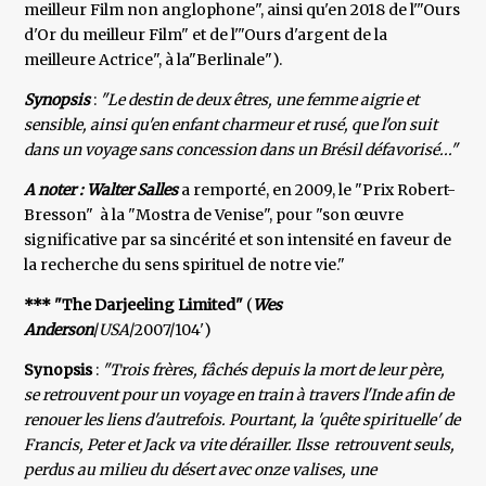
meilleur Film non anglophone", ainsi qu'en 2018 de l'"Ours
d'Or du meilleur Film" et de l'"Ours d'argent de la
meilleure Actrice", à la"Berlinale").
Synopsis
:
"Le destin de deux êtres, une femme aigrie et
sensible, ainsi qu'en enfant charmeur et rusé, que l'on suit
dans un voyage sans concession dans un Brésil défavorisé..."
A noter : Walter Salles
a remporté, en 2009, le "Prix Robert-
Bresson" à la "Mostra de Venise", pour "son œuvre
significative par sa sincérité et son intensité en faveur de
la recherche du sens spirituel de notre vie."
*** "The Darjeeling Limited"
(
Wes
Anderson
/
USA
/2007/104')
Synopsis
:
"Trois frères, fâchés depuis la mort de leur père,
se retrouvent pour un voyage en train à travers l'Inde afin de
renouer les liens d'autrefois. Pourtant, la 'quête spirituelle' de
Francis, Peter et Jack va vite dérailler. Ilsse retrouvent seuls,
perdus au milieu du désert avec onze valises, une