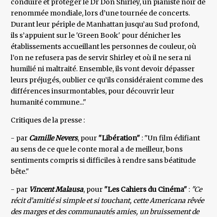
conduire et protéger le Dr Don Shirley, un pianiste noir de
renommée mondiale, lors d’une tournée de concerts.
Durant leur périple de Manhattan jusqu’au Sud profond,
ils s’appuient sur le 'Green Book' pour dénicher les
établissements accueillant les personnes de couleur, où
l’on ne refusera pas de servir Shirley et où il ne sera ni
humilié ni maltraité. Ensemble, ils vont devoir dépasser
leurs préjugés, oublier ce qu’ils considéraient comme des
différences insurmontables, pour découvrir leur
humanité commune..."
Critiques de la presse :
- par
Camille Nevers
, pour
"Libération"
: "Un film édifiant
au sens de ce que le conte moral a de meilleur, bons
sentiments compris si difficiles à rendre sans béatitude
bête."
- par
Vincent Malausa
, pour
"Les Cahiers du Cinéma"
:
"Ce
récit d’amitié si simple et si touchant, cette Americana rêvée
des marges et des communautés amies, un bruissement de