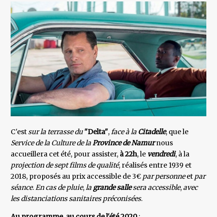
C'est
sur la terrasse du
"Delta"
,
face à la
Citadelle
, que le
Service de la Culture de la
Province de Namur
nous
accueillera cet été, pour assister,
à 22h
, le
vendredi
, à la
projection de sept films de qualité
, réalisés entre 1939 et
2018, proposés au prix accessible de 3€
par personne
et
par
séance
.
En cas de pluie
,
la
grande salle
sera accessible
,
avec
les distanciations sanitaires préconisées
.
Au programme, au cours de l'été 2020
: