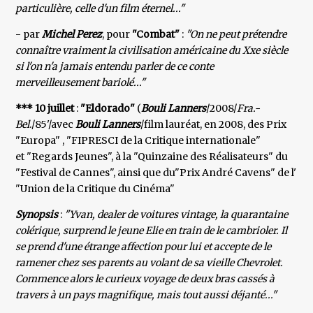
particulière, celle d'un film éternel..."
- par
Michel Perez
, pour
"Combat"
:
"On ne peut prétendre
connaître vraiment la civilisation américaine du Xxe siècle
si l'on n'a jamais entendu parler de ce conte
merveilleusement bariolé..."
*** 10 juillet
:
"Eldorado"
(
Bouli Lanners
/2008/
Fra.-
Bel
./85'/avec
Bouli Lanners
/film lauréat, en 2008, des Prix
"Europa" , "FIPRESCI de la Critique internationale"
et "Regards Jeunes", à la "Quinzaine des Réalisateurs" du
"Festival de Cannes", ainsi que du"Prix André Cavens" de l'
"Union de la Critique du Cinéma"
Synopsis
:
"Yvan, dealer de voitures vintage, la quarantaine
colérique, surprend le jeune Elie en train de le cambrioler. Il
se prend d'une étrange affection pour lui et accepte de le
ramener chez ses parents au volant de sa vieille Chevrolet.
Commence alors le curieux voyage de deux bras cassés à
travers à un pays magnifique, mais tout aussi déjanté..."