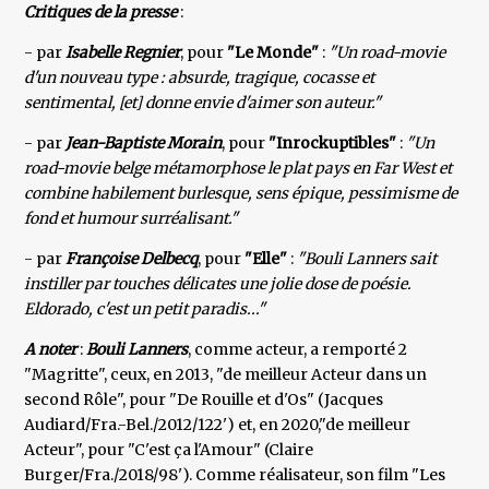
Critiques de la presse
:
- par
Isabelle Regnier
, pour
"Le Monde"
:
"Un road-movie
d'un nouveau type : absurde, tragique, cocasse et
sentimental, [et] donne envie d'aimer son auteur."
- par
Jean-Baptiste Morain
, pour
"Inrockuptibles"
:
"Un
road-movie belge métamorphose le plat pays en Far West et
combine habilement burlesque, sens épique, pessimisme de
fond et humour surréalisant."
- par
Françoise Delbecq
, pour
"Elle"
:
"Bouli Lanners sait
instiller par touches délicates une jolie dose de poésie.
Eldorado, c'est un petit paradis..."
A noter
:
Bouli Lanners
, comme acteur, a remporté 2
"Magritte", ceux, en 2013, "de meilleur Acteur dans un
second Rôle", pour "De Rouille et d'Os" (Jacques
Audiard/Fra.-Bel./2012/122') et, en 2020,"de meilleur
Acteur", pour "C'est ça l'Amour" (Claire
Burger/Fra./2018/98'). Comme réalisateur, son film "Les