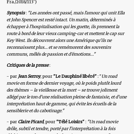
Fra./2018/113')
Synopsis
:
"Les années ont passé, mais l'amour qui unit Ella
et John Spencer est resté intact. Un matin, déterminés à
échapper à l'hospitalisation qui les guette, ils prennent la
route à bord de leur vieux camping-car et mettent le cap sur
Key West. Ils découvrent alors une Amérique qu'ils ne
reconnaissent plus… et se remémorent des souvenirs
communs, mêlés de passion et d’émotions..."
Critiques de la presse
:
- par
Jean Serroy
, pour
"Le Dauphiné libéré"
: "
Un road
movie en forme de dernier voyage, où le poids plutôt lourd
des thèmes – la vieillesse et la mort – se trouve joliment
allégé par le ton d’une réalisation pleine de fantaisie, et d’une
interprétation haut de gamme, qui évite les écueils de la
sensiblerie et du cabotinage."
- par
Claire Picard
, pour
"Télé Loisirs"
:
"Un road movie
drôle, subtil et tendre, porté par l'interprétation à la fois