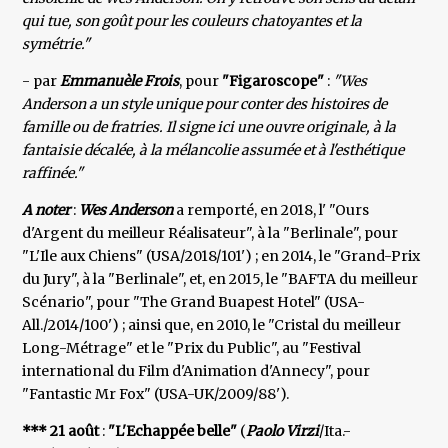
qui tue, son goût pour les couleurs chatoyantes et la
symétrie."
- par
Emmanuèle Frois
, pour
"Figaroscope"
:
"Wes
Anderson a un style unique pour conter des histoires de
famille ou de fratries. Il signe ici une ouvre originale, à la
fantaisie décalée, à la mélancolie assumée et à l'esthétique
raffinée."
A noter
:
Wes Anderson
a remporté, en 2018, l' "Ours
d'Argent du meilleur Réalisateur", à la "Berlinale", pour
"L'Ile aux Chiens" (USA/2018/101') ; en 2014, le "Grand-Prix
du Jury", à la "Berlinale", et, en 2015, le "BAFTA du meilleur
Scénario", pour "The Grand Buapest Hotel" (USA-
All./2014/100') ; ainsi que, en 2010, le "Cristal du meilleur
Long-Métrage" et le "Prix du Public", au "Festival
international du Film d'Animation d'Annecy", pour
"Fantastic Mr Fox" (USA-UK/2009/88').
*** 21 août
:
"L'Echappée belle"
(
Paolo Virzi
/Ita.-