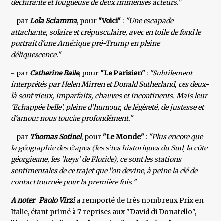
déchirante et fougueuse de deux immenses acteurs."
- par
Lola Sciamma
, pour
"Voici"
:
"Une escapade
attachante, solaire et crépusculaire, avec en toile de fond le
portrait d'une Amérique pré-Trump en pleine
déliquescence."
- par
Catherine Balle
, pour
"Le Parisien"
:
"Subtilement
interprétés par Helen Mirren et Donald Sutherland, ces deux-
là sont vieux, imparfaits, chauves et incontinents. Mais leur
'Echappée belle', pleine d'humour, de légèreté, de justesse et
d'amour nous touche profondément."
- par
Thomas Sotinel
, pour
"Le Monde"
:
"Plus encore que
la géographie des étapes (les sites historiques du Sud, la côte
géorgienne, les 'keys' de Floride), ce sont les stations
sentimentales de ce trajet que l’on devine, à peine la clé de
contact tournée pour la première fois."
A noter
:
Paolo Virzi
a remporté de très nombreux Prix en
Italie, étant primé à 7 reprises aux "David di Donatello",