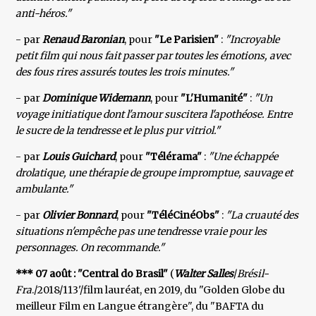
anti-héros."
- par
Renaud Baronian
, pour
"Le Parisien"
:
"Incroyable
petit film qui nous fait passer par toutes les émotions, avec
des fous rires assurés toutes les trois minutes."
- par
Dominique Widemann
, pour
"L'Humanité"
:
"Un
voyage initiatique dont l'amour suscitera l'apothéose. Entre
le sucre de la tendresse et le plus pur vitriol."
- par
Louis Guichard
, pour
"Télérama"
:
"Une échappée
drolatique, une thérapie de groupe impromptue, sauvage et
ambulante."
- par
Olivier Bonnard
, pour
"TéléCinéObs"
:
"La cruauté des
situations n'empêche pas une tendresse vraie pour les
personnages. On recommande."
*** 07 août : "Central do Brasil"
(
Walter Salles
/
Brésil-
Fra
./2018/113'/film lauréat, en 2019, du "Golden Globe du
meilleur Film en Langue étrangère", du "BAFTA du