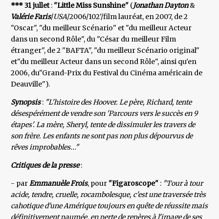
*** 31 jullet
:
"Little Miss Sunshine"
(
Jonathan Dayton
&
Valérie Faris
/
USA
/2006/102'/film lauréat, en 2007, de 2
"Oscar", "du meilleur Scénario" et "du meilleur Acteur
dans un second Rôle", du "César du meilleur Film
étranger", de 2 "BAFTA", "du meilleur Scénario original"
et"du meilleur Acteur dans un second Rôle", ainsi qu'en
2006, du"Grand-Prix du Festival du Cinéma américain de
Deauville").
Synopsis
:
"L'histoire des Hoover. Le père, Richard, tente
désespérément de vendre son 'Parcours vers le succès en 9
étapes'. La mère, Sheryl, tente de dissimuler les travers de
son frère. Les enfants ne sont pas non plus dépourvus de
rêves improbables..."
Critiques de la presse
:
- par
Emmanuèle Frois
, pour
"Figaroscope"
:
"Tour à tour
acide, tendre, cruelle, rocambolesque, c'est une traversée très
cahotique d'une Amérique toujours en quête de réussite mais
définitivement paumée, en perte de repères à l'image de ses