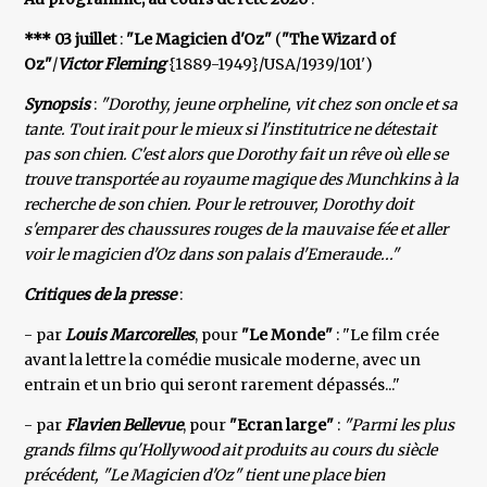
*** 03 juillet
:
"Le Magicien d'Oz"
(
"The Wizard of
Oz"
/
Victor Fleming
{1889-1949}/USA/1939/101')
Synopsis
:
"Dorothy, jeune orpheline, vit chez son oncle et sa
tante. Tout irait pour le mieux si l'institutrice ne détestait
pas son chien. C'est alors que Dorothy fait un rêve où elle se
trouve transportée au royaume magique des Munchkins à la
recherche de son chien. Pour le retrouver, Dorothy doit
s'emparer des chaussures rouges de la mauvaise fée et aller
voir le magicien d'Oz dans son palais d'Emeraude..."
Critiques de la presse
:
- par
Louis Marcorelles
, pour
"Le Monde"
: "Le film crée
avant la lettre la comédie musicale moderne, avec un
entrain et un brio qui seront rarement dépassés..."
- par
Flavien Bellevue
, pour
"Ecran large"
:
"Parmi les plus
grands films qu'Hollywood ait produits au cours du siècle
précédent, "Le Magicien d'Oz" tient une place bien