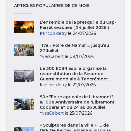
ARTICLES POPULAIRES DE CE MOIS
L’ensemble de la presqu’île du Cap-
Ferret évacuée ( 24 juillet 2026 )
francois.detry
le 24/07/2026
117e « Foire de Namur », jusqu’au
27 Juillet
YvesCalbert
le 08/07/2026
Le 300 ECBR asbl a organisé la
reconstitution de la Seconde
Guerre mondiale à Tancrémont
francois.detry
le 22/07/2026
90e "Foire agricole de Libramont"
& 100e Anniversaire de "Libramont
Coopéralia", du 24 au 26 Juillet
YvesCalbert
le 25/07/2026
« Sculptures dans la Ville », … de
Dirk De Keyzer, à Namur, jusqu’au