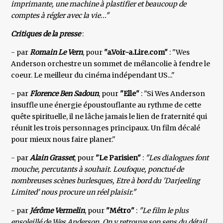
imprimante, une machine à plastifier et beaucoup de
comptes à régler avec la vie..."
Critiques de la presse
:
- par
Romain Le Vern
, pour
"a.Voir-a.Lire.com"
: "Wes
Anderson orchestre un sommet de mélancolie à fendre le
coeur. Le meilleur du cinéma indépendant US..."
- par
Florence Ben Sadoun
, pour
"Elle"
: "Si Wes Anderson
insuffle une énergie époustouflante au rythme de cette
quête spirituelle, il ne lâche jamais le lien de fraternité qui
réunit les trois personnages principaux. Un film décalé
pour mieux nous faire planer."
- par
Alain Grasset
, pour
"Le Parisien"
:
"Les dialogues font
mouche, percutants à souhait. Loufoque, ponctué de
nombreuses scènes burlesques, Etre à bord du 'Darjeeling
Limited' nous procure un réel plaisir."
- par
Jérôme Vermelin
, pour
"Métro"
:
"Le film le plus
ensoleillé de Wes Anderson. On y retrouve son sens du détail