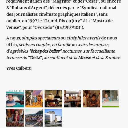
l'équivalent italien des "Magritte" et des"César", ou encore
8 "Rubans d'Argent", décernés par le "Syndicat national
des Journalistes cinématographiques italiens", sans
oublier, en 1997, le "Grand-Pix du Jury", à la "Mostra de
Venise", pour "Ovosodo" (Ita./1997/103').
A nous,
simples spectateurs
ou
cinéphiles avertis
de nous
offrir,
seuls
,
en couples
,
en famille
ou
avec des ami.e.s
,
d'
agréables
"échapées belles"
nocturnes
,
sur l'accueillante
terrasse du
"Delta"
,
au confluent de la
Meuse
et de la
Sambre
.
Yves Calbert.