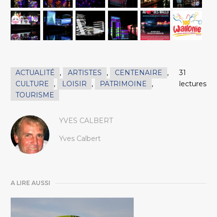
ACTUALITÉ
,
ARTISTES
,
CENTENAIRE
,
31
CULTURE
,
LOISIR
,
PATRIMOINE
,
lectures
TOURISME
YVES CALBERT
Yves Calbert
A LIRE AUSSI