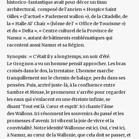
historico-fantastique avait pour décor un tissu
architectural, composé de l’ancien « Hospice Saint
Gilles » (l’actuel « Parlement wallon »), de la Citadelle, de
la « Halle Al’ Chair » (hôme de l’ « Office de Tourisme »)
et du « Delta », « Centre culturel de la Province de
Namur », autant de bâtiments emblématiques qui
racontent aussi Namur et sa Région.
Synopsis : « C’était il y a longtemps, un soir d’été.
Le Grognon a vu un homme pensif approcher. Les bras
croisés dans le dos, la trentaine. L’homme marche
tranquillement sur le chemin de halage, perdu dans ses
pensées. Puis, arrivé juste-là, à la confluence entre
Sambre et Meuse, le promeneur s’arrête pour regarder
les eaux qui s’enlacent en une étreinte infinie, se
disant ‘Tout est là. Cœur et esprit’. Ici chante l’âme
des Wallons. Ici résonnent les souvenirs du passé et les
promesses d’avenir. Ici vibrent la joie de vivre et la
convivialité. Notre identité Wallonne est ici. Oui, c’est ici,
à Namur, au cœur de la Wallonie, que cela doit se passer, et