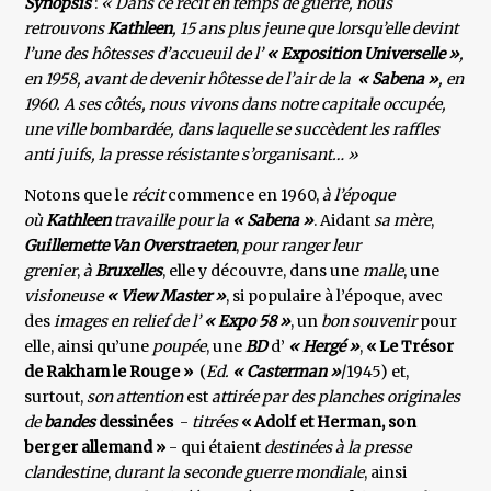
Synopsis
:
« Dans ce récit en temps de guerre, nous
retrouvons
Kathleen
, 15 ans plus jeune que lorsqu’elle devint
l’une des hôtesses d’accueuil de l’
« Exposition Universelle »
,
en 1958, avant de devenir hôtesse de l’air de la
« Sabena »
, en
1960. A ses côtés, nous vivons dans notre capitale occupée,
une ville bombardée, dans laquelle se succèdent les raffles
anti juifs, la presse résistante s’organisant… »
Notons que le
récit
commence en 1960,
à l’époque
où
Kathleen
travaille pour la
« Sabena »
. Aidant
sa mère
,
Guillemette Van Overstraeten
,
pour ranger leur
grenier
,
à
Bruxelles
, elle y découvre, dans une
malle
, une
visioneuse
« View Master »
, si populaire à l’époque, avec
des
images en relief de l’
« Expo 58 »
, un
bon souvenir
pour
elle, ainsi qu’une
poupée
, une
BD
d’
« Hergé »
,
« Le Trésor
de Rakham le Rouge »
(
Ed.
« Casterman »
/1945) et,
surtout,
son attention
est
attirée par des planches originales
de
bandes
dessinées
-
titrées
« Adolf et Herman, son
berger allemand »
- qui étaient
destinées à la presse
clandestine
,
durant la seconde guerre mondiale
, ainsi