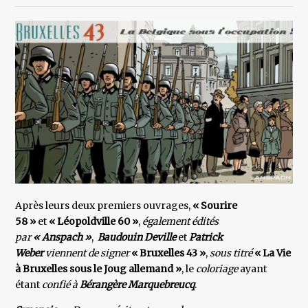
Après leurs deux premiers ouvrages,
« Sourire
58 »
et
« Léopoldville 60 »
,
également édités
par
« Anspach »
,
Baudouin Deville
et
Patrick
Weber
viennent de signer
« Bruxelles 43 »
,
sous titré
« La Vie
à Bruxelles sous le Joug allemand »
, le
coloriage
ayant
étant
confié à
Bérangère Marquebreucq
.