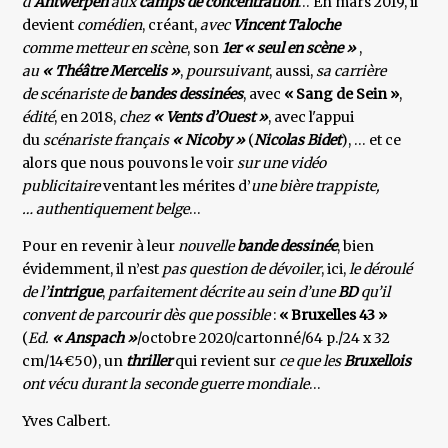
d’
Antwerpen
aux
camps de concentration
… En mars 2019, il
devient
comédien
, créant,
avec
Vincent Taloche
comme metteur en scène
, son
1er « seul en scène »
,
au
« Théâtre Mercelis »
,
poursuivant
, aussi,
sa carrière
de scénariste de
bandes dessinées
, avec
« Sang de Sein »
,
édité
, en 2018,
chez
« Vents d’Ouest »
, avec l'appui
du
scénariste français
« Nicoby »
(
Nicolas Bidet
), … et ce
alors que nous pouvons le voir
sur une vidéo
publicitaire
ventant les mérites d’
une bière trappiste,
… authentiquement belge
…
Pour en revenir à leur
nouvelle
bande dessinée
, bien
évidemment, il n’est
pas question de dévoiler
, ici,
le déroulé
de l’
intrigue
,
parfaitement décrite au sein d’une
BD
qu’il
convent de parcourir dès que possible
:
« Bruxelles 43 »
(
Ed.
« Anspach »
/octobre 2020/cartonné/64 p./24 x 32
cm/14€50), un
thriller
qui revient sur
ce que les
Bruxellois
ont vécu durant la seconde guerre mondiale
…
Yves Calbert.