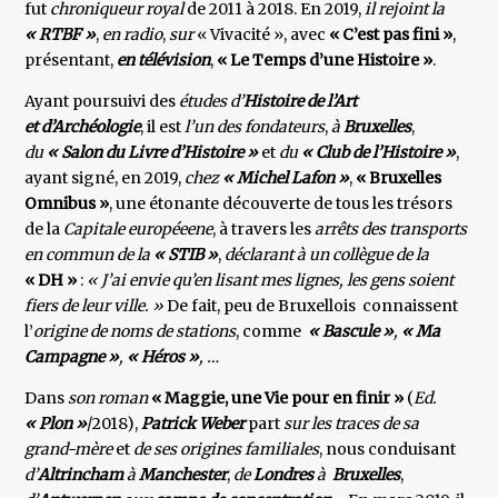
fut
chroniqueur royal
de 2011 à 2018. En 2019,
il rejoint la
« RTBF »
,
en radio
,
sur
« Vivacité », avec
« C’est pas fini »
,
présentant,
en télévision
,
« Le Temps d’une Histoire »
.
Ayant poursuivi des
études d’
Histoire de l’Art
et d’Archéologie
, il est
l’un des fondateurs
,
à
Bruxelles
,
du
« Salon du Livre d’Histoire »
et
du
« Club de l’Histoire »
,
ayant signé, en 2019,
chez
« Michel Lafon »
,
« Bruxelles
Omnibus »
, une étonante découverte de tous les trésors
de la
Capitale européeene
, à travers les
arrêts des transports
en commun de la
« STIB »
,
déclarant à un collègue de la
« DH »
:
« J’ai envie qu’en lisant mes lignes, les gens soient
fiers de leur ville. »
De fait, peu de Bruxellois connaissent
l’
origine de noms de stations
, comme
« Bascule »
,
« Ma
Campagne »
,
« Héros »
, …
Dans
son
roman
« Maggie, une Vie pour en finir »
(
Ed.
« Plon »
/2018),
Patrick Weber
part
sur les traces de sa
grand-mère
et
de ses origines familiales
, nous conduisant
d’
Altrincham
à
Manchester
,
de
Londres
à
Bruxelles
,