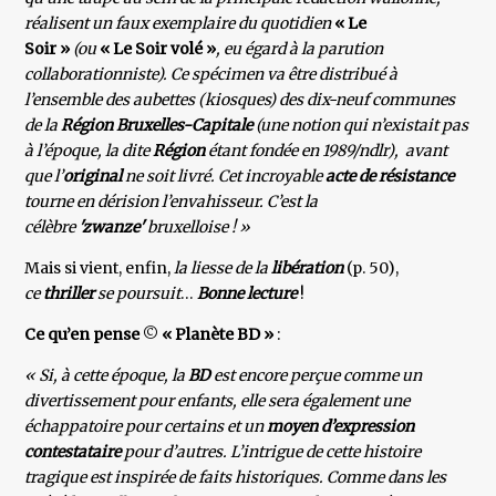
réalisent un faux exemplaire du quotidien
« Le
Soir »
(ou
« Le Soir volé »
, eu égard à la parution
collaborationniste). Ce spécimen va être distribué à
l’ensemble des aubettes (kiosques) des dix-neuf communes
de la
Région Bruxelles-Capitale
(une notion qui n’existait pas
à l’époque, la dite
Région
étant fondée en 1989/ndlr), avant
que l’
original
ne soit livré. Cet incroyable
acte de résistance
tourne en dérision l’envahisseur. C’est la
célèbre
'zwanze'
bruxelloise ! »
Mais si vient, enfin,
la liesse de la
libération
(p. 50),
ce
thriller
se poursuit
…
Bonne lecture
!
Ce qu’en pense
©
« Planète BD »
:
« Si, à cette époque, la
BD
est encore perçue comme un
divertissement pour enfants, elle sera également une
échappatoire pour certains et un
moyen d’expression
contestataire
pour d’autres. L’intrigue de cette histoire
tragique est inspirée de faits historiques. Comme dans les