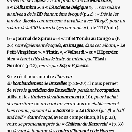
provenait de l’
opéra
,
s’étant produit à
« La Monnaie »
,
à
« L’Alhambra »
,
à
« L’Ancienne Belgique »
,
… ,
son salaire
au niveau de la
BD
étant même évoqué
(p.22) :
« Dès le 1er
janvier,
Jacobs
commencera à tavailler avec
‘Hergé’
, pour un
salaire de 4.500 francs belges par mois »
(- de 113€/ndlr).
Le
« Journal de Spirou »
et
« Tif et Tondu au Congo »
(P.
06)
sont également évoqués
,
en images
,
dans cet album
,
« Le
Petit-Vingtème »
,
« Tintin »
,
« Valhardi »
et
« L'Epervier
bleu »
étant
cités dans le texte
,
de même que
"Flash
Gordon"
(p.22),
repris par
Edgar P. Jacobs
.
Si ce récit nous montre
l’horreur
du
bombardement
de
Bruxelles
(p. 28-29), il nous permet
de
vivre le
quotidien des Bruxelllois
,
pendant l’
occupation
,
utilisant les
timbres de rationnement
(p. 18),
pour l’achat
de nourriture
, ou
prenant un verre
dans un
établissement
bien connu
,
jouxtant la
« Bourse »
,
« Le Cirio »
(p. 17/l’
« half
and half » étant évoqué
, avec sa composition, à la p. 23),
voire
se promenant près du
« Château du Karreveld »
(p. 33)
ou
devant la fontaine des
contes d’Egmont et de Hornes
,