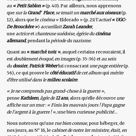
au
« Petit Sablon »
(p. 40). Par ailleurs, nous apprenons
que
sur la
Grand’ Place
,
se tenait un
marché aux oiseaux
(p.
12), alors que le
cinéma
« Eldorado » (p. 23/ l’
actuel
« UGC-
De Brouckère »
)
accueillait
Zarah Leander
,
une
actrice
et
chanteuse suédoise
,
égérie du
cinéma
allemand
, pendant la
période du nazisme
.
Quant au
« marché noir »
, auquel certains recouraient, il
est
doublement évoqué
,
en images
(p. 35-36) et
au sein
du
dossier
,
Patrick Weber
lui consacrant
une page entière
(p.
56), ce qui prouve le
côté éducatif
de cet album
qui
mérite
d’être utilisé dans le
milieu scolaire
.
« Je ne comprends pas grand-chose à la guerre »
,
pense
Kathleen
,
âgée de
12 ans
, alors qu’elle découvre
une
affiche sur un mur
:
« Finis les mauvais jours ! Papa gagne
de l’argent à la guerre ! »
, une bien curieuse
publicité
…
Nous noterons qu’une
rue bien connue
, pour hébeger, de
nos jours, au N° 16, le
cabinet de notre 1er ministre
,
était, en