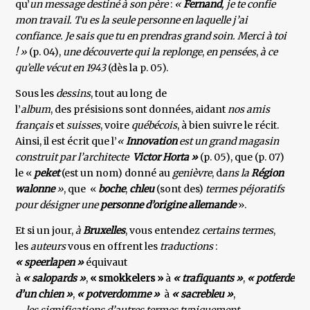
qu’
un message destiné à son père
:
«
Fernand
, je te confie
mon travail. Tu es la seule personne en laquelle j’ai
confiance. Je sais que tu en prendras grand soin. Merci à toi
! »
(p. 04),
une découverte qui la replonge
,
en pensées
,
à ce
qu’elle vécut en 1943
(dès la p. 05).
Sous les
dessins
, tout au long de
l’
album
, des présisions sont données, aidant
nos amis
français
et
suisses
, voire
québécois
, à bien suivre le récit.
Ainsi, il est écrit que l’
«
Innovation
est un grand magasin
construit par l’architecte
Victor Horta »
(p. 05), que (p. 07)
le «
peket
(est un nom) donné au
genièvre
, d
ans la
Région
walonne
»
, que «
boche
,
chleu
(sont des)
termes péjoratifs
pour désigner une
personne d’origine allemande
».
Et si un jour,
à
Bruxelles
, vous entendez
certains termes
,
les
auteurs
vous en offrent les
traductions
:
« speerlapen »
équivaut
à
« salopards »
,
« smokkelers »
à
« trafiquants »
,
« potferdekk
d’un chien »
,
« potverdomme »
à
« sacrebleu »
,