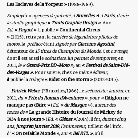
Les Esclaves de la Torpeur »
(1988-1989).
Employé
en
agences de pubcité
,
à
Bruxelles
et
à
Paris
,
il crée
le studio graphique
« Traits Graphic Design »
. Aux
Ed.
« Paquet »
, il publie
« Continental Circus
»
(2015), retraçant la
carrière de légendaires pilotes de
motos
, la
préface
étant
signée par
Giacomo Agostini
,
détenteur de
15 titres de Champion du Monde
. Cet
ouvrage
,
dont il est aussi le
scénariste
,
lui permet de remporter
, en
2011,
le
« Grand-Prix BD-Moto »,
au
« Festival de Saint-Dié-
des-Vosges »
. Pour suivre, chez ce
même éditeur
,
il publie la
trilogie
« Rider on the Storm »
(2012-2015).
–
Patrick Weber
(°Bruxelles/1966), le
scénariste
:
lauréat
, en
2011,
du
« Prix du Roman d’Aventures »
,
pour
« L’Aiglon ne
manque pas d’Aire »
(
Ed.
« du Masque »
),
auteur des
textes de
« La grande Histoire du Journal de Mickey de
1934 à nos Jours »
(
Ed.
« Glénat »
/2014), il fut,
durant cinq
ans
,
jusqu’en janvier 2019
,
l’animateur
, titilleur de l’info,
d’
« On refait le Monde »
,
sur
« Bel RTL »
, où il