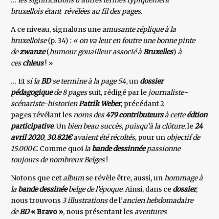
…
les significations d’autres termes typiquement
bruxellois étant révélées au fil des pages.
A ce niveau, signalons une
amusante réplique à la
bruxelloise
(p. 34) :
« on va leur en foutre une bonne pinte
de
zwanze
(
humour gouailleur associé à
Bruxelles
)
à
ces
chleus
! »
… Et
si la
BD
se termine à la page 54
, un
dossier
pédagogique
de 8 pages
suit, rédigé par le
journaliste-
scénariste-historien
Patrik Weber
, précédant 2
pages révélant les
noms des
479 contributeurs
à cette
édtion
participative
. Un
bien beau succès
,
puisqu’à la clôture
, le
24
avril 2020
,
30.821€
avaient été récoltés
, pour un
objectif de
15.000€
. Comme quoi
la
b
ande dessinnée
passionne
toujours de nombreux Belges
!
Notons que cet
album
se révèle être, aussi, un
hommage à
la
bande dessinée
belge de l’époque
. Ainsi, dans ce
dossier
,
nous trouvons
3 illustrations
de l’
ancien hebdomadaire
de
BD
« Bravo »
, nous présentant les
aventures