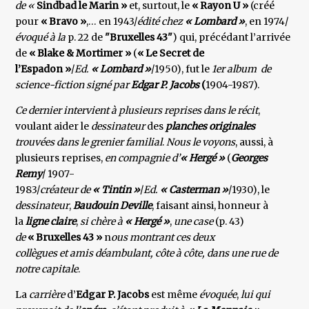
de «
Sindbad le Marin »
et, surtout, le
« Rayon U »
(créé
pour
« Bravo »
,… en 1943/
édité chez
« Lombard »
, en 1974/
évoqué à la
p. 22
de
"Bruxelles 43"
) qui, précédant l’arrivée
de
« Blake & Mortimer »
(
« Le Secret de
l’Espadon »
/
Ed.
« Lombard »
/1950), fut le
1er album de
science-fiction signé par
Edgar P. Jacobs
(
1904-1987).
Ce dernier intervient à plusieurs reprises dans le
récit
,
voulant aider le
dessinateur
des
planches originales
trouvées dans le grenier familial
.
Nous le voyons
, aussi, à
plusieurs reprises,
en compagnie d’
« Hergé »
(
Georges
Remy
/ 1907-
1983/
créateur de
« Tintin »
/
Ed.
« Casterman »
/1930), le
dessinateur
,
Baudouin Deville
, faisant ainsi, honneur à
la
ligne claire
,
si chère à
« Hergé »
,
une case
(p. 43)
de
« Bruxelles 43 »
n
ous montrant ces deux
collègues et amis déambulant, côte à côte, dans une rue de
notre capitale
.
La
carrière
d’
Edgar P. Jacobs
est même
évoquée
,
lui qui