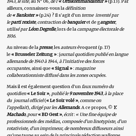
1943
,
le site
, au N° 06,
de l’
« Ortskommandantur »
(p.13). Par
ailleurs, connaissez-vous la
définition
de
« Bankster »
(p.24) ? Il s’agit d’un
terme inventé par
le
parti rexiste
,
contraction de
banquier
et de g
angster
,
utilisé par
Léon Degrelle
, lors de la
campagne électorale de
1936
.
Au niveau de la
presse
, les
auteurs
évoquent (p. 17)
le
« Brusseler Zeitung »
: j
ournal quotidien publié en langue
allemande de 1940 à 1944, à l’initiative des forces
occupantes
, ainsi que
« Signal »
:
magazine
collaborationniste diffusé dans les zones ocupées.
Mais il est également question d’un
faux numéro du
quotidien
« Le Soir »
, publié le
9 novembre 1943
,
à la place
du journal officiel
(
« Le Soir volé »
,
comme on
l’appellait
),
dirigé par les
Allemands
. A ce propos, ©
Y.
Machado
,
pour
« BD Gest »
,
écrit
:
« Une fine équipe de
professionnels des médias, composée d’un linotypiste, d’un
rotativiste, d’un imprimeur, de nombreux diffuseurs ainsi
qu’une taupe au sein de la principale rédaction wallonne,