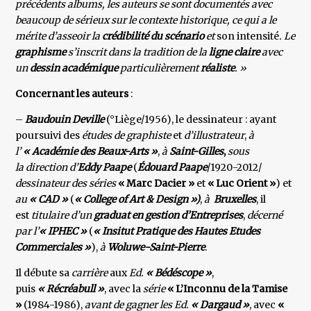
précédents albums, les auteurs se sont documentés avec
beaucoup de sérieux sur le contexte historique, ce qui a le
mérite d’asseoir la
crédibilité du scénario
et
son intensité
. Le
graphisme
s’inscrit dans la tradition de la
ligne claire
avec
un
dessin académique
particulièrement
réaliste
. »
Concernant les auteurs
:
–
Baudouin Deville
(°Liège/1956), le dessinateur : ayant
poursuivi des
études de graphiste
et
d’illustrateur
,
à
l’
« Académie des Beaux-Arts »
,
à
Saint-Gilles
,
sous
la direction d’
Eddy Paape
(
Édouard Paape
/1920-2012/
dessinateur des séries
« Marc Dacier »
et
« Luc Orient »
) et
au
« CAD »
(
« College of Art & Design »)
,
à
Bruxelles
, il
est
titulaire d’un
graduat en gestion d’Entreprises
,
décerné
par l’
« IPHEC »
(
« Insitut Pratique des Hautes Etudes
Commerciales »
),
à
Woluwe-Saint-Pierre
.
Il débute sa
carrière
aux
Ed.
« Bédéscope »
,
puis
« Récréabull »
, avec la
série
« L’Inconnu de la Tamise
»
(1984-1986),
avant de gagner les Ed.
« Dargaud »
, avec
«