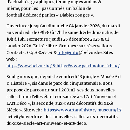
d’actualités, graphiques, témoignages audios &
même, pour les passionnés, un ballon de
football dédicacé par les « Diables rouges ».
Ouverture : jusqu’au dimanche 04 janvier 2026, du mardi
au vendredi, de 09h30 à 17h, le samedi & le dimanche, de
10h à 18h. Fermeture : jeudis 25 décembre 2025 & 01
janvier 2026. Entrée libre. Groupes : sur réservations.
Contacts : 02/500.45.54 &
info@info
@belvue.be. Sites
web :
https://www.belvue.be/ & https://www.patrimoine-frb.be/
.
Soulignons que, depuis le vendredi 13 juin, le « Musée Art
& Histoire », sis dans le parc du cinquantenaire, nous
propose de parcourir, sur 1.200m2, ses deux nouvelles
salles, l’une d’elles étant consacrée à « L’Art Nouveau et
L’Art Déco », la seconde, aux « Arts décoratifs du XIXè
Siècle ». Site web :
https://www.artandhistory.museum/fr/
activity/ouverture-des-nouvelles-salles-arts-decoratifs-
du-xixe-siecle-art-nouveau-et-art-deco.