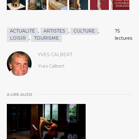
ACTUALITÉ
,
ARTISTES
,
CULTURE
,
75
LOISIR
,
TOURISME
lectures
YVES CALBERT
Yves Calbert
A LIRE AUSSI