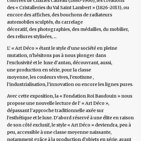
colorées de Charles Catteau (1880-1966), les créations
des « Cristalleries du Val Saint Lambert » (1826-2013), ou
encore des affiches, des bouchons de radiateurs
automobiles sculptés, du carrelage
décoratif, des photographies, des médailles, du mobilier,
des reliures stylisées, ...
L’ « Art Déco » étant le style d’une société en pleine
mutation, n’hésitons pas à nous plonger dans
l’exclusivité et le luxe d’antan, découvrant, aussi,
une production en série, pour la classe
moyenne, les couleurs vives, l’exotisme ,
l’industrialisation, l’innovation ou encore les lignes pures.
Avec cette exposition, la « Fondation Roi Baudouin » nous
propose une nouvelle lecture de l’ « Art Déco »,
dépassant l’approche traditionnelle axée sur
l’esthétique et le luxe. D’abord réservé à une élite en raison
de son côté exclusif, le style « Art Déco » deviendra, peu à
peu, accessible à une classe moyenne naissante,
notamment grâce à la production d’objets en série, avant