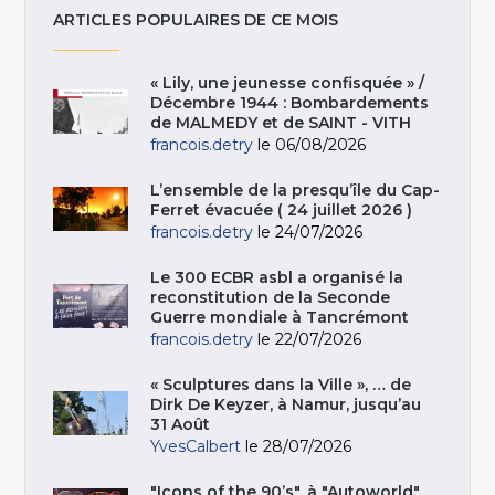
ARTICLES POPULAIRES DE CE MOIS
« Lily, une jeunesse confisquée » /
Décembre 1944 : Bombardements
de MALMEDY et de SAINT - VITH
francois.detry
le 06/08/2026
L’ensemble de la presqu’île du Cap-
Ferret évacuée ( 24 juillet 2026 )
francois.detry
le 24/07/2026
Le 300 ECBR asbl a organisé la
reconstitution de la Seconde
Guerre mondiale à Tancrémont
francois.detry
le 22/07/2026
« Sculptures dans la Ville », … de
Dirk De Keyzer, à Namur, jusqu’au
31 Août
YvesCalbert
le 28/07/2026
"Icons of the 90’s", à "Autoworld",