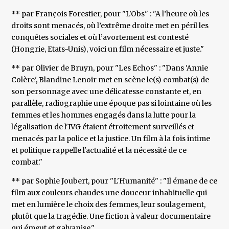
** par François Forestier, pour "L'Obs" : "A l’heure où les
droits sont menacés, où l’extrême droite met en péril les
conquêtes sociales et où l’avortement est contesté
(Hongrie, Etats-Unis), voici un film nécessaire et juste."
** par Olivier de Bruyn, pour "Les Echos" : "Dans 'Annie
Colère', Blandine Lenoir met en scène le(s) combat(s) de
son personnage avec une délicatesse constante et, en
parallèle, radiographie une époque pas si lointaine où les
femmes et les hommes engagés dans la lutte pour la
légalisation de l'IVG étaient étroitement surveillés et
menacés par la police et la justice. Un film à la fois intime
et politique rappelle l'actualité et la nécessité de ce
combat."
** par Sophie Joubert, pour "L'Humanité" : "Il émane de ce
film aux couleurs chaudes une douceur inhabituelle qui
met en lumière le choix des femmes, leur soulagement,
plutôt que la tragédie. Une fiction à valeur documentaire
qui émeut et galvanise."