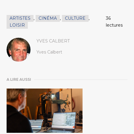
ARTISTES
,
CINÉMA
,
CULTURE
,
36
LOISIR
lectures
YVES CALBERT
Yves Calbert
A LIRE AUSSI