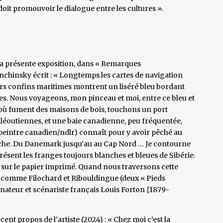
doit promouvoir le dialogue entre les cultures ».
de la présente exposition, dans « Remarques
enchinsky écrit : « Longtemps les cartes de navigation
rs confins maritimes montrent un liséré bleu bordant
aces. Nous voyageons, mon pinceau et moi, entre ce bleu et
 où fument des maisons de bois, touchons un port
 Aléoutiennes, et une baie canadienne, peu fréquentée,
 peintre canadien/ndlr) connaît pour y avoir pêché au
erche. Du Danemark jusqu’au au Cap Nord … Je contourne
présent les franges toujours blanches et bleues de Sibérie.
as sur le papier imprimé. Quand nous traversons cette
x, comme Filochard et Ribouldingue (deux « Pieds
inateur et scénariste français Louis Forton {1879-
nt propos de l’artiste (2024) : « Chez moi c’est la