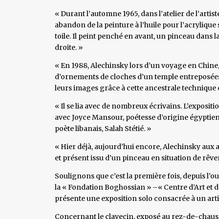
« Durant l’automne 1965, dans l’atelier de l’arti
abandon de la peinture à l’huile pour l’acrylique 
toile. Il peint penché en avant, un pinceau dans
droite. »
« En 1988, Alechinsky lors d’un voyage en Chine,
d’ornements de cloches d’un temple entreposées 
leurs images grâce à cette ancestrale technique c
« Il se lia avec de nombreux écrivains. L’exposi
avec Joyce Mansour, poétesse d’origine égyptienn
poète libanais, Salah Stétié. »
« Hier déjà, aujourd’hui encore, Alechinsky aux
et présent issu d’un pinceau en situation de rêver
Soulignons que c’est la première fois, depuis l’ou
la « Fondation Boghossian » –« Centre d’Art et d
présente une exposition solo consacrée à un art
Concernant le clavecin, exposé au rez-de-chaus