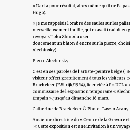
« L’art a pour résultat, alors même qu’il ne l’a p
Hugo).
« Je me rappelais l’ombre des saules sur les pal
merveilleusement inutile, qui m’avait traduit en ge
revoyais Toko Shinoda user
doucement un bâton d’encre sur la pierre, choisir
Alechinsky).
Pierre Alechinsky
C’est en ses paroles de l’artiste-peintre belge
visiteur offert gratuitement à tous les visiteurs,
Braekeleer (°Wilrijk/1954), licenciée à l’ « UCL », 
commissaire de l’exposition temporaire « Alechins
Empain », jusqu’au dimanche 16 mars.
Catherine de Braekeleer © Photo : Laszlo Arany
Ancienne directrice du « Centre de la Gravure et
: « Cette exposition est une invitation à un voya