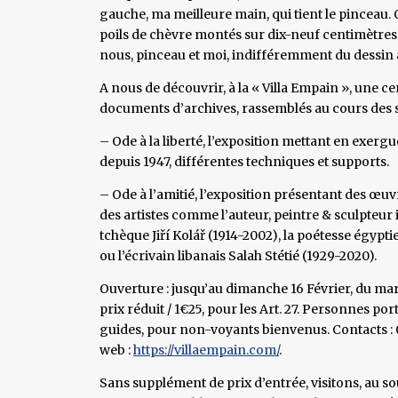
gauche, ma meilleure main, qui tient le pinceau.
poils de chèvre montés sur dix-neuf centimètre
nous, pinceau et moi, indifféremment du dessin à l
A nous de découvrir, à la « Villa Empain », une 
documents d’archives, rassemblés au cours des s
– Ode à la liberté, l’exposition mettant en exergue
depuis 1947, différentes techniques et supports.
– Ode à l’amitié, l’exposition présentant des œu
des artistes comme l’auteur, peintre & sculpteur
tchèque Jiří Kolář (1914-2002), la poétesse égyp
ou l’écrivain libanais Salah Stétié (1929-2020).
Ouverture : jusqu’au dimanche 16 Février, du mard
prix réduit / 1€25, pour les Art. 27. Personnes p
guides, pour non-voyants bienvenus. Contacts : 
web :
https://villaempain.com/
.
Sans supplément de prix d’entrée, visitons, au sou