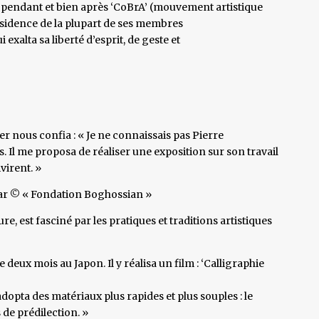
, pendant et bien après ‘CoBrA’ (mouvement artistique
résidence de la plupart de ses membres
xalta sa liberté d’esprit, de geste et
er nous confia : « Je ne connaissais pas Pierre
s. Il me proposa de réaliser une exposition sur son travail
virent. »
lar © « Fondation Boghossian »
e, est fasciné par les pratiques et traditions artistiques
deux mois au Japon. Il y réalisa un film : ‘Calligraphie
l adopta des matériaux plus rapides et plus souples : le
 de prédilection. »