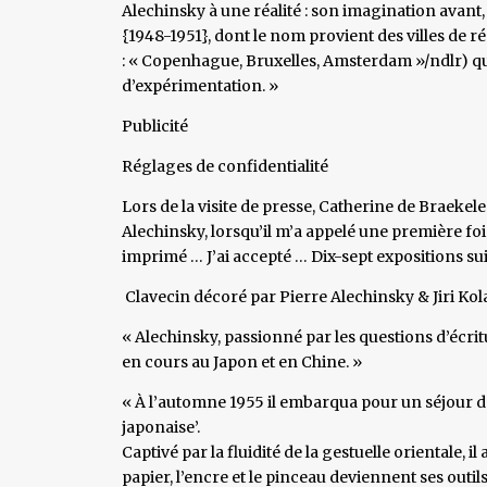
Alechinsky à une réalité : son imagination avant
{1948-1951}, dont le nom provient des villes de 
: « Copenhague, Bruxelles, Amsterdam »/ndlr) qui e
d’expérimentation. »
Publicité
Réglages de confidentialité
Lors de la visite de presse, Catherine de Braekele
Alechinsky, lorsqu’il m’a appelé une première foi
imprimé … J’ai accepté … Dix-sept expositions sui
Clavecin décoré par Pierre Alechinsky & Jiri Ko
« Alechinsky, passionné par les questions d’écritur
en cours au Japon et en Chine. »
« À l’automne 1955 il embarqua pour un séjour de 
japonaise’.
Captivé par la fluidité de la gestuelle orientale, i
papier, l’encre et le pinceau deviennent ses outils