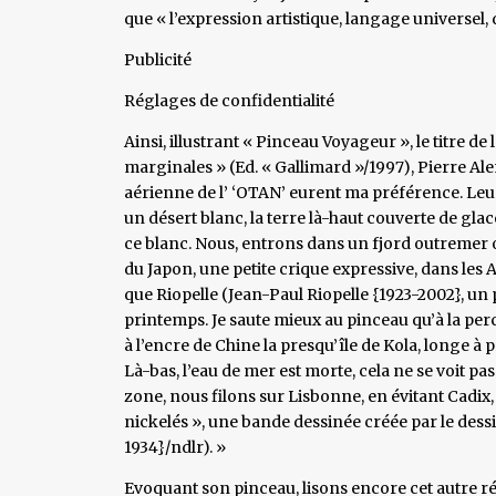
que « l’expression artistique, langage universel, 
Publicité
Réglages de confidentialité
Ainsi, illustrant « Pinceau Voyageur », le titre 
marginales » (Ed. « Gallimard »/1997), Pierre Al
aérienne de l’ ‘OTAN’ eurent ma préférence. Leu
un désert blanc, la terre là-haut couverte de gl
ce blanc. Nous, entrons dans un fjord outremer
du Japon, une petite crique expressive, dans les
que Riopelle (Jean-Paul Riopelle {1923-2002}, un
printemps. Je saute mieux au pinceau qu’à la p
à l’encre de Chine la presqu’île de Kola, longe à 
Là-bas, l’eau de mer est morte, cela ne se voit p
zone, nous filons sur Lisbonne, en évitant Cadi
nickelés », une bande dessinée créée par le dess
1934}/ndlr). »
Evoquant son pinceau, lisons encore cet autre réce