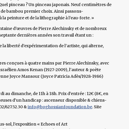
 Quel pinceau ? Un pinceau japonais. Neuf centimètres de
s de bambou premier choix. Ainsi passons-
a peinture et de la lithographie à l‘eau-forte. »
centaine d’œuvres de Pierre Alechinsky et de nombreux
eptante dernières années son travail étant un :
 la liberté d’expérimentation de l’artiste, qui alterne,
vres conçues à quatre mains par Pierre Alechinsky, avec
 israélien Amos Kenan (1927-2009), l’auteur & poète
tienne Joyce Mansour (Joyce Patricia Adès/1928-1986)
i au dimanche, de 11h à 18h. Prix d’entrée : 12€ (8€, en
orteuses d’un handicap : ascenseur disponible & chiens-
02/627.52.30 &
info@boghossianfoundation.be
. Site
s-sol, l’exposition « Echoes of Art