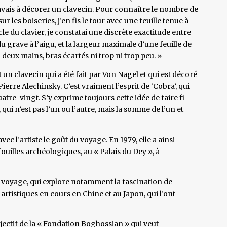
J’avais à décorer un clavecin. Pour connaître le nombre de
 les boiseries, j’en fis le tour avec une feuille tenue à
e du clavier, je constatai une discrète exactitude entre
du grave à l’aigu, et la largeur maximale d’une feuille de
à deux mains, bras écartés ni trop ni trop peu. »
 un clavecin qui a été fait par Von Nagel et qui est décoré
 Pierre Alechinsky. C’est vraiment l’esprit de ‘Cobra’, qui
uatre-vingt. S’y exprime toujours cette idée de faire fi
 qui n’est pas l’un ou l’autre, mais la somme de l’un et
c l’artiste le goût du voyage. En 1979, elle a ainsi
illes archéologiques, au « Palais du Dey », à
 voyage, qui explore notamment la fascination de
 artistiques en cours en Chine et au Japon, qui l’ont
jectif de la « Fondation Boghossian » qui veut