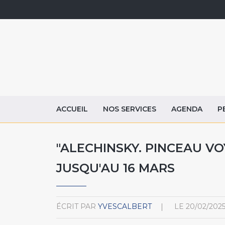
ACCUEIL
NOS SERVICES
AGENDA
P
"ALECHINSKY. PINCEAU VOY
JUSQU'AU 16 MARS
ÉCRIT PAR
YVESCALBERT
LE
20/02/202