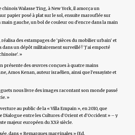
ste chinois Walasse Ting, à New York, il amorça un
sur papier posé à plat sur le sol, ensuite marouflée sur
 la main gauche, un bol de couleur ou d’encre dans la main
 réalisa des estampages de ‘pièces du mobilier urbain’ et
dans un dépôt militairement surveillé ! ‘J’ai emporté
hinoise’. »
tion présente des œuvres conçues à quatre mains
e, Amos Kenan, auteur israélien, ainsi que l’essayiste et
 aguets nous livre des images racontant son monde passé
ie. »
verture au public de la « Villa Empain », en 2010, que
e Dialogue entre les Cultures d’Orient et d’Occident » – y
iste majeur européen du XXè siècle.
sée, dans « Remarques marginales » (Ed.