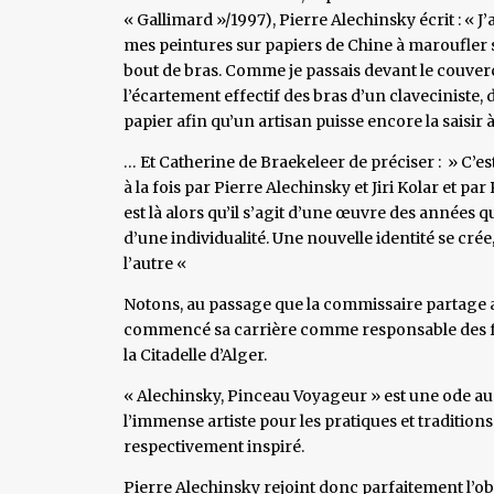
« Gallimard »/1997), Pierre Alechinsky écrit : « 
mes peintures sur papiers de Chine à maroufler sur
bout de bras. Comme je passais devant le couvercl
l’écartement effectif des bras d’un claveciniste, 
papier afin qu’un artisan puisse encore la saisir 
… Et Catherine de Braekeleer de préciser : » C’est
à la fois par Pierre Alechinsky et Jiri Kolar et par
est là alors qu’il s’agit d’une œuvre des années q
d’une individualité. Une nouvelle identité se crée,
l’autre «
Notons, au passage que la commissaire partage ave
commencé sa carrière comme responsable des fou
la Citadelle d’Alger.
« Alechinsky, Pinceau Voyageur » est une ode au
l’immense artiste pour les pratiques et traditions
respectivement inspiré.
Pierre Alechinsky rejoint donc parfaitement l’ob