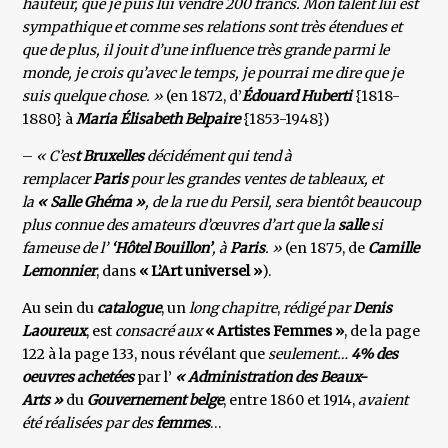
hauteur, que je puis lui vendre 200 francs. Mon talent lui est
sympathique et comme ses relations sont très étendues et
que de plus, il jouit d’une influence très grande parmi le
monde, je crois qu’avec le temps, je pourrai me dire que je
suis quelque chose. »
(en 1872, d’
Édouard Huberti
{1818-
1880} à
Maria Élisabeth Belpaire
{1853-1948})
–
« C’es
t Bruxelles
décidément qui tend à
remplacer
Paris
pour les grandes ventes de tableaux, et
la
« Salle Ghéma »
, de la rue du Persil, sera bientôt beaucoup
plus connue des amateurs d’œuvres d’art que la
salle
si
fameuse de l’
‘Hôtel Bouillon’
, à
Paris
. »
(en 1875, de
Camille
Lemonnier
, dans
« L’Art universel »
).
Au sein du
catalogue
, un
long chapitre
,
rédigé par
Denis
Laoureux
, est
consacré aux
« Artistes Femmes »
, de la page
122 à la page 133, nous révélant que
seulement…
4% des
oeuvres achetées
par l’
« Administration des Beaux-
Arts »
du
Gouvernement belge
, entre 1860 et 1914,
avaient
été réalisées par des
femmes
…