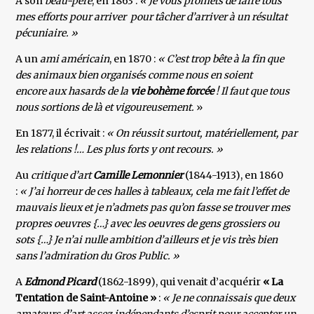
A son
beau-père
, en 1863 :
« Je vous promets de faire tous
mes efforts pour arriver pour tâcher d’arriver à un résultat
pécuniaire. »
A un
ami américain
, en 1870 :
« C’est trop bête à la fin que
des animaux bien organisés comme nous en soient
encore aux hasards de la
vie bohème forcée
! Il faut que tous
nous sortions de là et vigoureusement.
»
En 1877, il écrivait :
« On réussit surtout, matériellement, par
les relations !… Les plus forts y ont recours. »
Au
critique d’art
Camille Lemonnier
(1844-1913), en 1860
:
« J’ai horreur de ces halles à tableaux, cela me fait l’effet de
mauvais lieux et je n’admets pas qu’on fasse se trouver mes
propres oeuvres {…} avec les oeuvres de gens grossiers ou
sots {…} Je n’ai nulle ambition d’ailleurs et je vis très bien
sans l’admiration du Gros Public. »
A
Edmond Picard
(1862-1899), qui venait d’acquérir
« La
Tentation de Saint-Antoine »
:
« Je ne connaissais que deux