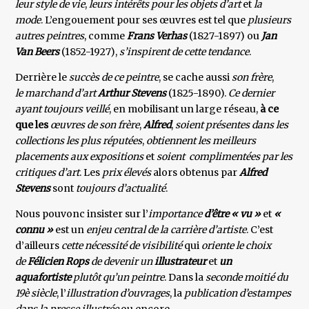
leur style de vie
,
leurs intérêts pour les objets d’art
et
la
mode
. L’engouement pour ses œuvres est tel que
plusieurs
autres peintres
, comme
Frans Verhas
(1827-1897) ou
Jan
Van Beers
(1852-1927),
s’inspirent de cette tendance
.
Derrière le
succès de ce peintre
, se cache aussi
son frère
,
le marchand d’art
Arthur Stevens
(1825-1890).
Ce dernier
ayant toujours veillé
, en mobilisant un large réseau,
à ce
que les
œuvres de son frère
,
Alfred
,
soient
présentes dans les
collections les plus réputées
,
obtiennent les meilleurs
placements aux expositions
et
soient complimentées par les
critiques d’art
. Les
prix élevés
alors obtenus par
Alfred
Stevens
sont
toujours d’actualité
.
Nous pouvonc insister sur l’
importance
d’être « vu »
et
«
connu »
est un
enjeu central de la carrière d’artiste
. C’est
d’ailleurs
cette nécessité de visibilité
qui
oriente le choix
de
Félicien Rops
de devenir un
illustrateur
et
un
aquafortiste
plutôt qu’un peintre
. Dans la
seconde moitié du
19è siècle
, l’
illustration d’ouvrages
, la
publication d’estampes