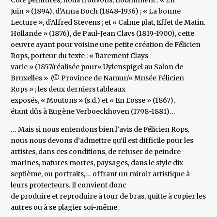
Côté peintures, nous trouvons, notamment : « En
Juin » (1894), d’Anna Boch (1848-1936) ; « La bonne
Lecture », d’Alfred Stevens ; et « Calme plat, Effet de Matin.
Hollande » (1876), de Paul-Jean Clays (1819-1900), cette
oeuvre ayant pour voisine une petite création de Félicien
Rops, porteur du texte : « Rarement Clays
varie » (1857/réalisée pour« Uylenspigel au Salon de
Bruxelles » (© Province de Namur/« Musée Félicien
Rops » ; les deux derniers tableaux
exposés, « Moutons » (s.d.) et « En Eosse » (1867),
étant dûs à Eugène Verboeckhoven (1798-1881)…
… Mais si nous entendons bien l’avis de Félicien Rops,
nous nous devons d’admettre qu’il est difficile pour les
artistes, dans ces conditions, de refuser de peindre
marines, natures mortes, paysages, dans le style dix-
septième, ou portraits,… offrant un miroir artistique à
leurs protecteurs. Il convient donc
de produire et reproduire à tour de bras, quitte à copier les
autres ou à se plagier soi-même.