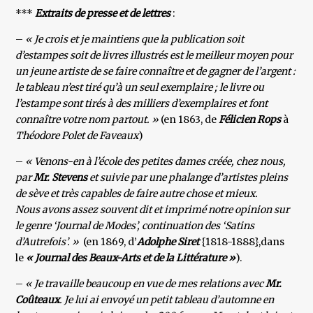
***
Extraits de presse et de lettres
:
–
« Je crois et je maintiens que la publication soit
d’estampes soit de livres illustrés est le meilleur moyen pour
un jeune artiste de se faire connaître et de gagner de l’argent :
le tableau n’est tiré qu’à un seul exemplaire ; le livre ou
l’estampe sont tirés à des milliers d’exemplaires et font
connaître votre nom partout. »
(en 1863, de
Félicien Rops
à
Théodore Polet de Faveaux
)
–
« Venons-en à l’école des petites dames créée, chez nous,
par
Mr. Stevens
et suivie par une phalange d’artistes pleins
de sève et très capables de faire autre chose et mieux.
Nous avons assez souvent dit et imprimé notre opinion sur
le genre ‘Journal de Modes’, continuation des ‘Satins
d’Autrefois’. »
(en 1869, d’
Adolphe Siret
{1818-1888},dans
le
« Journal des Beaux-Arts et de la Littérature »
).
–
« Je travaille beaucoup en vue de mes relations avec
Mr.
Coûteaux
. Je lui ai envoyé un petit tableau d’automne en