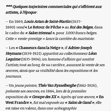
*** Quelques trajectoires commerciales qui s’offrirent aux
artistes, à l’époque
:
– En 1869,
Louis Artan de Saint-Martin
(1837-
1890)
vend
« Le Retour de Pêche »
au
Roi des Belges
, dans
le cadre du
« Salon triennal »
, pour
3.000 francs belges
.
Cette « vente-prestige » lance la carrière du mariniste
.
– Les
« Chasseurs dans la Neige »
, d’
Adrien-Joseph
Heymans
(1839-1921)
appartint au collectionneur
Léon
Lequime
(1835-1904), un
homme d’affaire qui soutint
l’artiste
, tout au long de sa carrière,
assurant la vente de ses
œuvres
, ainsi que
sa visibilité dans les expositions
et
les
journaux
.
– Un
jeune peintre
,
Théo Van Rysselberghe (
1862-1926),
présente ses oeuvres
, en 1884,
lors de la première
exposition du
« Groupe des XX »
. Après qu’
une œuvre
,
« En
West Frandre »
,
fut mal exposée au
« Salon de Gand »
, elle
est mise en valeur, dans une
scénographie