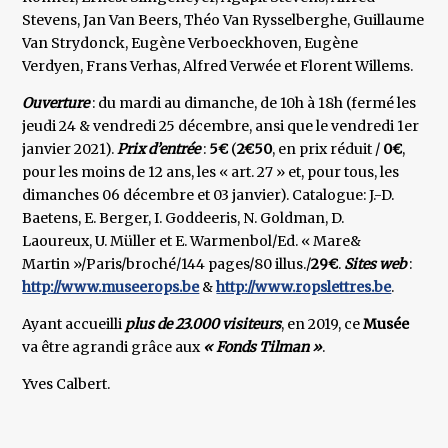
Stevens, Jan Van Beers, Théo Van Rysselberghe, Guillaume
Van Strydonck, Eugène Verboeckhoven, Eugène
Verdyen, Frans Verhas, Alfred Verwée et Florent Willems.
Ouverture
: du mardi au dimanche, de 10h à 18h (fermé les
jeudi 24 & vendredi 25 décembre, ansi que le vendredi 1er
janvier 2021).
Prix d’entrée
:
5€
(
2€50
, en prix réduit /
0€
,
pour les moins de 12 ans, les « art. 27 » et, pour tous, les
dimanches 06 décembre et 03 janvier). Catalogue: J.-D.
Baetens, E. Berger, I. Goddeeris, N. Goldman, D.
Laoureux, U. Müller et E. Warmenbol/Ed. « Mare&
Martin »/Paris/broché/144 pages/80 illus./
29€
.
Sites web
:
http://www.museerops.be
&
http://www.ropslettres.be
.
Ayant accueilli
plus de 23.000 visiteurs
, en 2019, ce
Musée
va être agrandi grâce aux
« Fonds Tilman »
.
Yves Calbert.