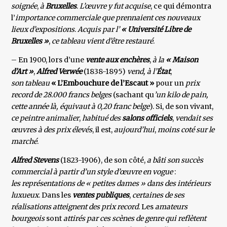
soignée
,
à
Bruxelles
.
L’œuvre y fut acquise
, ce qui démontra
l’
importance commerciale que prennaient ces nouveaux
lieux d’expositions
.
Acquis par l’
« Université Libre de
Bruxelles »
,
ce tableau vient d’être restauré
.
– En 1900, lors d’une
vente aux enchères
,
à la
« Maison
d’Art »
,
Alfred Verwée
(1838-1895)
vend, à l’
État
,
son tableau
« L’Embouchure de l’Escaut »
pour un
prix
record de 28.000 francs belges
(sachant qu
’un kilo de pain,
cette année là, équivaut à 0,20 franc belge
). Si, de son vivant,
ce peintre animalier
,
habitué des
salons
officiels
,
vendait ses
œuvres à des prix élevés
, il est,
aujourd’hui
,
moins coté sur le
marché
.
Alfred Stevens
(1823-1906), de son côté,
a bâti son succès
commercial à partir d’un style d’œuvre en vogue
:
les représentations de « petites dames » dans des intérieurs
luxueux
. Dans les
ventes publiques
,
certaines de ses
réalisations atteignent des prix record
. Les
amateurs
bourgeois
sont
attirés par ces scènes de genre qui reflètent