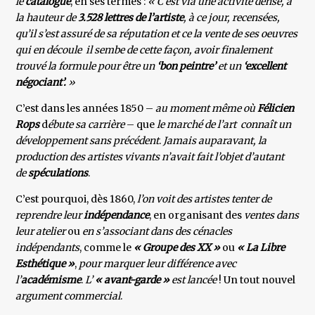
le
catalogue
, en ses termes :
« C’est via une activité dense, à
la hauteur de
3.528 lettres de l’artiste
, à ce jour, recensées,
qu’il s’est assuré de sa réputation et ce la vente de ses oeuvres
qui en découle il sembe de cette façon, avoir finalement
trouvé la formule pour être un
‘bon peintre’
et un
‘excellent
négociant’.
»
C’est dans les années 1850 –
au moment même où
Félicien
Rops
d
ébute sa carrière
– que
le marché de l’art connaît un
développement sans précédent
.
Jamais auparavant, la
production des artistes vivants n’avait fait l’objet d’autant
de
spéculations
.
C’est pourquoi, dès 1860,
l’on voit des artistes tenter de
reprendre leur
indépendance
, en organisant des
ventes dans
leur atelier
ou
en s’associant dans des cénacles
indépendants
, comme le
« Groupe des XX »
ou
« La Libre
Esthétique »
,
pour marquer leur différence avec
l’
académisme
.
L’
« avant-garde »
est lancée
! Un tout nouvel
argument commercial
.