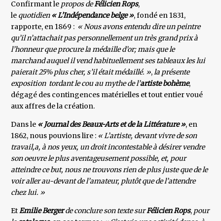
Confirmant le
propos de
Félicien Rops
,
le
quotidien
« L’Indépendance belge »
, fondé en 1831,
rapporte, en 1869 :
« Nous avons entendu dire un peintre
qu’il n’attachait pas personnellement un très grand prix à
l’honneur que procure la médaille d’or; mais que le
marchand auquel il vend habituellement ses tableaux les lui
paierait 25% plus cher, s’il était médaillé. »
,
la présente
exposition tordant le cou au mythe de l’
artiste bohème
,
dégagé des contingences matérielles et tout entier voué
aux affres de la création.
Dans le
« Journal des Beaux-Arts et de la Littérature »
, en
1862, nous pouvions lire :
« L’artiste, devant vivre de son
travail,a, à nos yeux, un droit incontestable à désirer vendre
son oeuvre le plus aventageusement possible, et, pour
atteindre ce but, nous ne trouvons rien de plus juste que de le
voir aller au-devant de l’amateur, plutôt que de l’attendre
chez lui. »
Et
Emilie Berger
de conclure son texte sur
Félicien Rops
,
pour