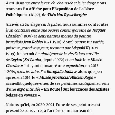
A mi-distance entre le rez-de-chaussée et le 1er étage
, nous
trouvons l’
« Affiche pour l’Exposition de La Libre
Esthétique »
(1897), de
Théo Van Rysselberghe
.
Arrivés au
1er étage
,
sur le palier
, nous sommes confrontés
à un
contraste entre
une oeuvre contemporaine de
Jacques
Charlier
(°1939) et
deux natures mortes du peintre
bruxellois
Jean Robie
(1821-1910), dont l’
oeuvre
fut
variée
,
puisque,
grand voyageur
,
reconnu par
Léopold II
(1835-
1909), lui permit de
témoigner de la vie d’alors
sur l’île
de
Ceylan
(
Sri Lanka
, depuis 1972) et
en
Inde
, le
« Musée
Charlier »
lui ayant consacré une
exposition
, en 2013
-2014,
dans le cadre d’
« Europalia India »
, alors que peu
après, en 2014, le
« Musée provincial Félicien Rops »
accueillit quelques-unes de ses
peintures exotiques
, au sein
d’une
expo
intitulée
« En Route ! Sur les Traces des Artistes
belges en Voyage »
.
Notons qu’ici, en 2020-2021, l’une de ses peintures est
présentée sous vitre , à l’arrière d’un marteau de