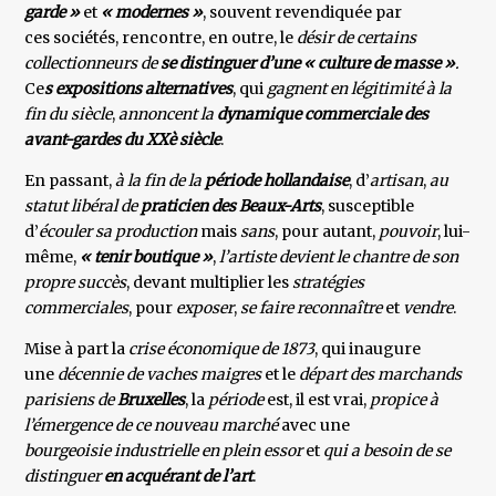
garde »
et
« modernes »
, souvent revendiquée par
ces sociétés, rencontre, en outre, le
désir de certains
collectionneurs de
se distinguer d’une « culture de masse »
.
Ce
s expositions alternatives
, qui
gagnent en
légitimité à la
fin du siècle
,
annoncent la
dynamique commerciale des
avant-gardes du XXè siècle
.
En passant,
à la fin de la
période hollandaise
, d’
artisan
,
au
statut libéral de
praticien des Beaux-Arts
, susceptible
d’
écouler sa production
mais
sans
, pour autant,
pouvoir
, lui-
même,
« tenir boutique »
,
l’artiste devient le
chantre de son
propre succès
, devant multiplier les
stratégies
commerciales
, pour
exposer
,
se faire reconnaître
et
vendre
.
Mise à part la
crise économique de 1873
, qui inaugure
une
décennie de vaches maigres
et le
départ des marchands
parisiens de
Bruxelles
, la
période
est, il est vrai,
propice à
l’émergence de ce nouveau marché
avec une
bourgeoisie industrielle en plein essor
et
qui a besoin de se
distinguer
en acquérant de l’art
.