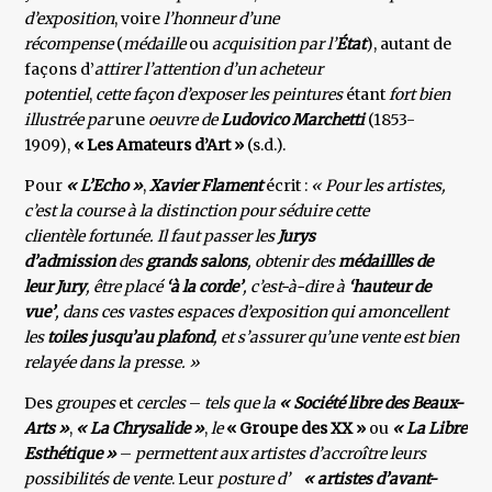
d’exposition
, voire
l’honneur d’une
récompense
(
médaille
ou
acquisition par l’
État
), autant de
façons d’
attirer l’attention d’un
acheteur
potentiel
,
cette façon d’exposer les peintures
étant
fort bien
illustrée par
une
oeuvre de
Ludovico Marchetti
(1853-
1909),
« Les Amateurs d’Art »
(s.d.).
Pour
« L’Echo »
,
Xavier Flament
écrit :
« Pour les artistes,
c’est la course à la distinction pour séduire cette
clientèle fortunée. Il faut passer les
Jurys
d’admission
des
grands salons
, obtenir des
médaillles de
leur Jury
, être placé
‘à la corde’
, c’est-à-dire à
‘hauteur de
vue’
, dans ces vastes espaces d’exposition qui amoncellent
les
toiles jusqu’au plafond
, et s’assurer qu’une vente est bien
relayée dans la presse. »
Des
groupes
et
cercles
–
tels que la
« Société libre des Beaux-
Arts »
,
« La Chrysalide »
,
le
« Groupe des XX »
ou
« La Libre
Esthétique »
–
permettent aux artistes d’accroître leurs
possibilités de vente
. Leur
posture d’
«
artistes d’avant-