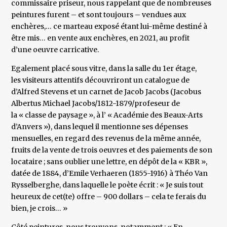
commissaire priseur, nous rappelant que de nombreuses
peintures furent – et sont toujours – vendues aux
enchères,… ce marteau exposé étant lui-même destiné à
être mis… en vente aux enchères, en 2021, au profit
d’une oeuvre carricative.
Egalement placé sous vitre, dans la salle du 1er étage,
les visiteurs attentifs découvriront un catalogue de
d’Alfred Stevens et un carnet de Jacob Jacobs (Jacobus
Albertus Michael Jacobs/1812-1879/profeseur de
la « classe de paysage », à l’ « Académie des Beaux-Arts
d’Anvers »), dans lequel il mentionne ses dépenses
mensuelles, en regard des revenus de la même année,
fruits de la vente de trois oeuvres et des paiements de son
locataire ; sans oublier une lettre, en dépôt de la « KBR »,
datée de 1884, d’Emile Verhaeren (1855-1916) à Théo Van
Rysselberghe, dans laquelle le poète écrit : « Je suis tout
heureux de cet(te) offre – 900 dollars – cela te ferais du
bien, je crois… »