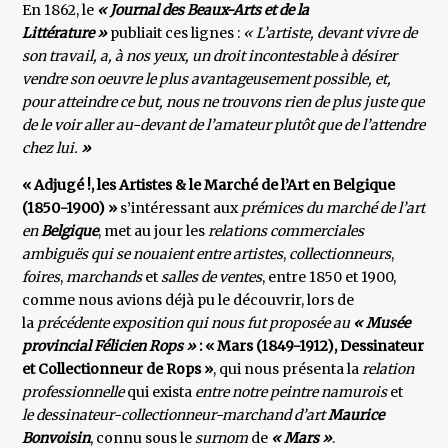
En 1862, le
« Journal des Beaux-Arts et de la
Littérature »
publiait ces lignes :
« L’artiste, devant vivre de
son travail, a, à nos yeux, un droit incontestable à désirer
vendre son oeuvre le plus avantageusement possible, et,
pour atteindre ce but, nous ne trouvons rien de plus juste que
de le voir aller au-devant de l’amateur plutôt que de l’attendre
chez lui.
»
« Adjugé !, les Artistes & le Marché de l’Art en Belgique
(1850-1900) »
s’intéressant aux
prémices du marché de l’art
en
Belgique
, met au jour les
relations commerciales
ambiguës qui se nouaient entre
artistes
,
collectionneurs
,
foires
,
marchands
et
salles de ventes
, entre 1850 et 1900,
comme nous avions déjà pu le découvrir, lors de
la
précédente exposition qui nous fut proposée au
« Musée
provincial Félicien Rops »
: « Mars (1849-1912), Dessinateur
et Collectionneur de Rops »
, qui nous présenta la
relation
professionnelle
qui exista
entre notre peintre namurois
et
le dessinateur-collectionneur-marchand d’art
Maurice
Bonvoisin
, connu sous le
surnom
de
« Mars »
.