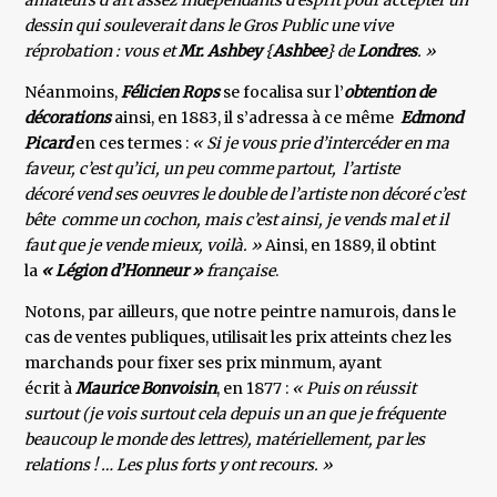
amateurs d’art assez indépendants d’esprit pour accepter un
dessin qui souleverait dans le Gros Public une vive
réprobation : vous et
Mr. Ashbey
{
Ashbee
} de
Londres
. »
Néanmoins,
Félicien Rops
se focalisa sur l’
obtention de
décorations
ainsi, en 1883, il s’adressa à ce même
Edmond
Picard
en ces termes :
« Si je vous prie d’intercéder en ma
faveur, c’est qu’ici, un peu comme partout, l’artiste
décoré vend ses oeuvres le double de l’artiste non décoré c’est
bête comme un cochon, mais c’est ainsi, je vends mal et il
faut que je vende mieux, voilà. »
Ainsi, en 1889, il obtint
la
« Légion d’Honneur »
française
.
Notons, par ailleurs, que notre peintre namurois, dans le
cas de ventes publiques, utilisait les prix atteints chez les
marchands pour fixer ses prix minmum, ayant
écrit à
Maurice Bonvoisin
, en 1877 :
« Puis on réussit
surtout (je vois surtout cela depuis un an que je fréquente
beaucoup le monde des lettres), matériellement, par les
relations ! … Les plus forts y ont recours. »