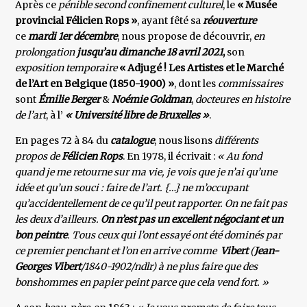
Après ce
pénible second confinement culturel
, le
« Musée
provincial Félicien Rops »
, ayant fêté sa
réouverture
ce
mardi 1er décembre
, nous propose de découvrir,
en
prolongation
jusqu’au dimanche 18 avril 2021
,
son
exposition temporaire
« Adjugé ! Les Artistes et le Marché
de l’Art en Belgique (1850-1900) »
, dont les
commissaires
sont
Émilie Berger
&
Noémie Goldman
,
docteures en histoire
de l’art
, à l’
« Université libre de Bruxelles »
.
En pages 72 à 84 du
catalogue
, nous lisons
différents
propos de
Félicien Rops
. En 1978, il écrivait :
« Au fond
quand je me retourne sur ma vie, je vois que je n’ai qu’une
idée et qu’un souci : faire de l’art. {…} ne m’occupant
qu’accidentellement de ce qu’il peut rapporter. On ne fait pas
les deux d’ailleurs.
On n’est pas un excellent négociant et un
bon peintre
. Tous ceux qui l’ont essayé ont été dominés par
ce premier penchant et l’on en arrive comme
Vibert
(
Jean-
Georges Vibert
/1840-1902/ndlr) à ne plus faire que des
bonshommes en papier peint parce que cela vend fort. »