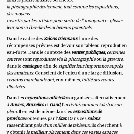
dans la presse illustrée
ou encore
la photographie
deviennent, tout comme les
expositions
,
des moyens
investis par les artistes pour sortir de l’anonymat
et
glisser
leur nom à l’oreille des acheteurs potentiels
.
Dans le cadre des
Salons triennaux
, l’une des
récompenses prévues est de voir son tableau reproduit en
eau-forte. Dans le contexte des
ventes publiques
,
certaines
œuvres
sont
reproduites via la photographie
ou
la gravure
,
dans le
catalogue
, afin de
signifier leur importance auprès
des amateurs
. Conscient de l’enjeu d’une large diffusion,
certains marchands ont
, eux-mêmes,
initié des revues
illustrées
.
Dans les
expositions officielles
organisées alternativement
à
Anvers
,
Bruxelles
et
Gand
, l’
activité commerciale
bat son
plein
. Il en est de même dans les
expositions de
province
soutenues par l’
État
. Dans ces
salons
rassemblant
près d’un millier de tableaux
, ils cherchent à
y obtenir
le meilleur placement
,
dans ces vastes espaces