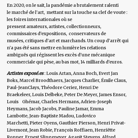
En 2020, on le sait, la pandémie a brutalement ralenti
le marché de l’art, mettant sur la touche sa clef de voute :
les foires internationales où se
pressent amateurs, artistes, collectionneurs,
commissaires d’expositions, conservateurs de
musées, critiques d’art et marchands. Un coup d’arrêt qui
n’a pas été sans mettre en lumière les relations
ambiguës qui régissent les excès d’une mécanique
commerciale qui pèse, au bas mot, 14 milliards d’euros.
Artistes exposé.es
: Louis Artan, Anna Boch, Evert Jan
Boks, Marcel Broodthaers, Jacques Charlier, Émile Claus,
Paul-JeanClays, Théodore Ceriez, Henri De
Braekeleer, Louis Delbeke, Peter De Meyer, James Ensor,
Louis Ghé­mar, Charles Hermans, Adrien-Joseph
Heymans, Jacob Jacobs, Pauline Jamar, Emma
Lambotte, Jean-Baptiste Madou, Ludovico
Marchetti, Pieter Oyens, Gauthier Pierson, Henri Privat-
Livemont, Jean Robie, Fran­çois Roffiaen, Henriëtte
Ronner, Ernest Slingeneyer, Agapit Stevens, Alfred