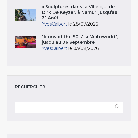
« Sculptures dans la Ville », … de
Dirk De Keyzer, à Namur, jusqu’au
31 Août
YvesCalbert
le 28/07/2026
"Icons of the 90’s", à "Autoworld",
jusqu'au 06 Septembre
YvesCalbert
le 03/08/2026
RECHERCHER