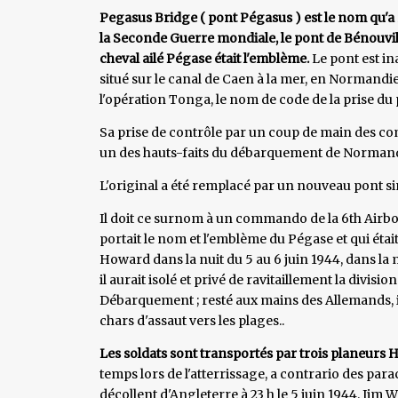
Pegasus Bridge ( pont Pégasus ) est le nom qu'a 
la Seconde Guerre mondiale, le pont de Bénouvil
cheval ailé Pégase était l'emblème.
Le pont est in
situé sur le canal de Caen à la mer, en Normandie
l'opération Tonga, le nom de code de la prise du 
Sa prise de contrôle par un coup de main des co
un des hauts-faits du débarquement de Normandie
L'original a été remplacé par un nouveau pont si
Il doit ce surnom à un commando de la 6th Airbor
portait le nom et l'emblème du Pégase et qui étai
Howard dans la nuit du 5 au 6 juin 1944, dans la m
il aurait isolé et privé de ravitaillement la divis
Débarquement ; resté aux mains des Allemands, i
chars d'assaut vers les plages..
Les soldats sont transportés par trois planeurs 
temps lors de l'atterrissage, a contrario des para
décollent d'Angleterre à 23 h le 5 juin 1944. Jim