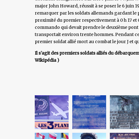
major John Howard, réussit à se poser le 6 juin 19
remarquer par les soldats allemands gardant le p
proximité du premier respectivement à 0 h 17 et 0
commando qui devait prendre le deuxième pont su
transportait environ trente hommes. Pendant ce
premier soldat allié mort au combat le jour J et q
Il s'agit des premiers soldats alliés du débarquem
Wikipédia )