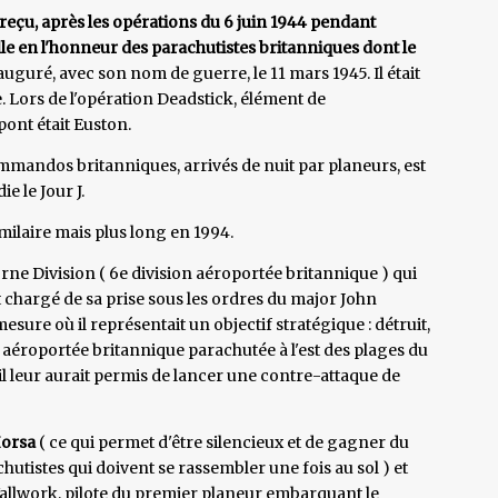
reçu, après les opérations du 6 juin 1944 pendant
le en l'honneur des parachutistes britanniques dont le
auguré, avec son nom de guerre, le 11 mars 1945. Il était
. Lors de l'opération Deadstick, élément de
pont était Euston.
mmandos britanniques, arrivés de nuit par planeurs, est
 le Jour J.
milaire mais plus long en 1994.
ne Division ( 6e division aéroportée britannique ) qui
t chargé de sa prise sous les ordres du major John
esure où il représentait un objectif stratégique : détruit,
ion aéroportée britannique parachutée à l'est des plages du
l leur aurait permis de lancer une contre-attaque de
Horsa
( ce qui permet d'être silencieux et de gagner du
chutistes qui doivent se rassembler une fois au sol ) et
 Wallwork, pilote du premier planeur embarquant le