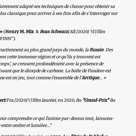
 fortement adapté ses techniques de chasse pour obtenir sa
s classique pour arriver à ses fins afin de s’interroger sur
 »
(
Henry M. Mix
&
Boas Schwarz
/
All.
/2020/ 51'/
film
"FINN").
artiennent au plus grand pays du monde, la
Russie
. Des
r cette immense région et ce qu’ils y trouvent est
mps’, se creusent profondément avec la présence de
issant que le dioxyde de carbone. La boîte de Pandore est
e est en jeu, tout comme l’ensemble de l’
Arctique
… »
ert
/
Fra
./2020/5'/
film lauréat
, en 2020, du
"Grand-Prix"
du
our comprendre ce qui l'anime par-dessus tout, laissons-
e entre ombre et lumière...
"