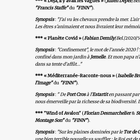
*** « Déjà, il y avait les Vagues »
(
Julien Deper
/
Bel
"Francis Staffe"
du
"FINN"
).
Synopsis
:
"J'ai vu les chevaux prendre la mer. L'air
Les êtres s'animaient et nous livraient leur mémoir
*** « Planète Covid »
(
Fabian Demily
/
Bel.
/2020/5
Synopsis
:
"Confinement", le mot de l’année 2020 ! T
confiné dans mon jardin à
Jemelle
. Et mon papa n’
dans sa tente d’affût..."
*** « Méditerranée-Raconte-nous »
(
Isabelle B
l'Image"
du
"FINN"
).
Synopsis
:
" De
Port Cros
à l'
Estartit
en passant par
nous émerveille par la richesse de sa biodiversité. Il
*** "Wind of Avalon"
(
Florian Desmarchelier
&
S
Montage Son"
du
"FINN"
).
Synopsis
:
"Sur les plaines dominées par le
Tor de 
une bien terrible nouvelle va souffler : le Roi est de r