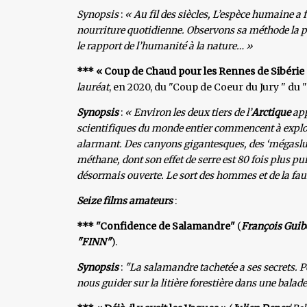
Synopsis
:
« Au fil des siècles, L’espèce humaine a
nourriture quotidienne. Observons sa méthode la plu
le rapport de l’humanité à la nature… »
*** « Coup de Chaud pour les Rennes de Sibérie
lauréat
, en 2020, du "Coup de Coeur du Jury " du 
Synopsis
:
« Environ les deux tiers de l’
Arctique
app
scientifiques du monde entier commencent à explore
alarmant. Des canyons gigantesques, des ‘mégaslu
méthane, dont son effet de serre est 80 fois plus pu
désormais ouverte. Le sort des hommes et de la faun
Seize films amateurs
:
*** "Confidence de Salamandre"
(
François Guib
"FINN"
).
Synopsis
:
"La salamandre tachetée a ses secrets. P
nous guider sur la litière forestière dans une balad