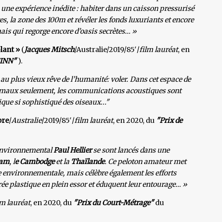
 une expérience inédite : habiter dans un caisson pressurisé
es, la zone des 100m et révéler les fonds luxuriants et encore
ais qui regorge encore d’oasis secrètes… »
lant »
(
Jacques Mitsch
/Australie/2019/85′/
film lauréat
, en
INN"
).
u plus vieux rêve de l’humanité: voler. Dans cet espace de
animaux seulement, les communications acoustiques sont
que si sophistiqué des oiseaux..."
pre
/
Australie
/2019/85′/
film lauréat
, en 2020, du
"Prix de
 environnemental
Paul Hellier
se sont lancés dans une
nam
, l
e Cambodge
et la
Thaïlande
. Ce peloton amateur met
e environnementale, mais célèbre également les efforts
rée plastique en plein essor et éduquent leur entourage… »
lm lauréat
, en 2020, du
"Prix du Court-Métrage"
du