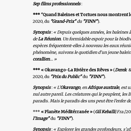
Sep films professionnels
:
*** "Quand Baleines et Tortues nous montrent 
2020, du
"Grand-Prix"
du
"FINN"
).
Synopsis
:
« Depuis quelques années, les baleines à
de
La Réunion
. Un formidable espoir pour la biodiv
espèces fréquentent-elles à nouveau les eaux réuni
phénomène, suivons le quotidien d’un jeune baleinea
corallien
… »
*** « Okavango-La Rivière des Rêves »
(
Derek
2020, du
"Prix du Public"
du
"FINN"
).
Synopsis
:
« L’
Okavango
, en
Afrique australe
, est 
nul autre pareil. Les créatures qui le peuplent, les l
paradis. Mais le paradis des uns peut être l’enfer des
***
« Planète Méditérranée »
(
Gil Kebaïli
/
Fra
./2
l’Image"
du
"FINN"
).
Synopsis
:
« Explorer les grandes profondeurs, s’af