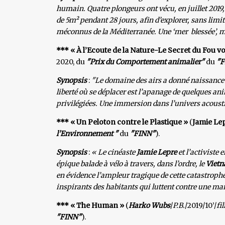
humain. Quatre plongeurs ont vécu, en juillet 2019,
de 5m² pendant 28 jours, afin d’explorer, sans limit
méconnus de la Méditerranée. Une ‘mer blessée’, m
*** « À l’Ecoute de la Nature-Le Secret du Fou vo
2020, du
"Prix du Comportement animalier"
du
"F
Synopsis
:
"Le domaine des airs a donné naissance a
liberté où se déplacer est l’apanage de quelques 
privilégiées. Une immersion dans l’univers acousti
*** « Un Peloton contre le Plastique »
(
Jamie Le
l’Environnement "
du
"FINN"
).
Synopsis
:
« Le cinéaste
Jamie Lepre
et l’activiste
épique balade à vélo à travers, dans l’ordre, le
Viet
en évidence l’ampleur tragique de cette catastroph
inspirants des habitants qui luttent contre une ma
*** « The Human »
(
Harko Wubs
/
P.B.
/2019/10’/
fi
"FINN"
).