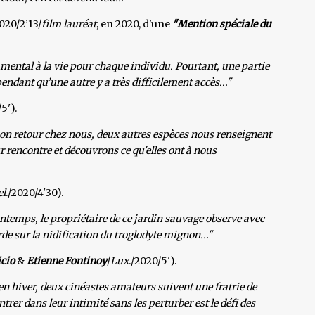
020/2’13/
film lauréat
, en 2020, d'une
"Mention spéciale du
damental à la vie pour chaque individu. Pourtant, une partie
ndant qu’une autre y a très difficilement accès..."
5').
son retour chez nous, deux autres espèces nous renseignent
r rencontre et découvrons ce qu'elles ont à nous
el
./2020/4'30).
intemps, le propriétaire de ce jardin sauvage observe avec
rde sur la nidification du troglodyte mignon..."
cio
&
Etienne Fontinoy
/
Lux
./2020/5').
n hiver, deux cinéastes amateurs suivent une fratrie de
rer dans leur intimité sans les perturber est le défi des