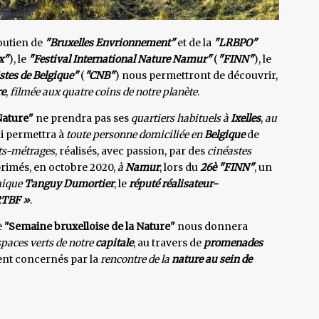
soutien de
"Bruxelles Envrionnement"
et de la
"LRBPO"
x"
), le
"Festival International Nature Namur"
(
"FINN"
), le
stes de Belgique"
(
"CNB"
) nous permettront de découvrir,
re
,
filmée aux quatre coins de notre planète
.
Nature"
ne prendra pas ses
quartiers habituels à
Ixelles
,
au
ui permettra à
toute personne domiciliée en
Belgique
de
ts-métrages
, réalisés, avec passion, par des
cinéastes
primés, en octobre 2020,
à
Namur
, lors du
26è "FINN"
, un
ique
Tanguy Dumortier
, le
réputé réalisateur-
RTBF »
.
è
"Semaine bruxelloise de la Nature"
nous donnera
paces verts de notre
capitale
, au travers de
promenades
ent concernés par la
rencontre de la
nature au sein de