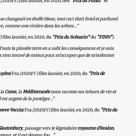
.
/2020/5'/
film lauréat
, en 2020, des
"Prix du Public"
et
 se changeait en étoffe bleue, tout ceci était froid et parfumé.
e, comme une rivière dans les arbres...
"
'/
film lauréat
, en 2020, du
"Prix du Scénario"
du
"FINN"
).
oute la planète terre en a subi les conséquences et je suis
a rien trouvé de mieux pour m’occuper que de m'enfermer
ruyère
/
Fra.
/2020/5′/
film lauréat
, en 2020, du
"Prix de
 la
Corse
, la
Méditerranée
nous raconte ses trésors de vie et
 est urgent de la protéger..."
teeve Voccia
/
Fra.
/2020/5'/
film lauréat
, en 2020, du
"Prix du
Glastonbury
, passage vers le légendaire
royaume d'Avalon
,
etour, et il est devenu fou..."