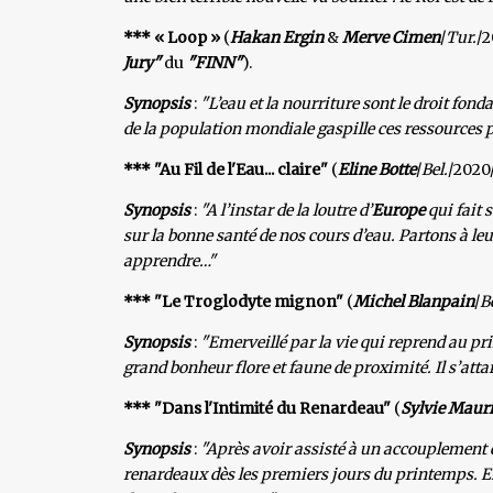
*** « Loop »
(
Hakan Ergin
&
Merve Cimen
/
Tur.
/2
Jury"
du
"FINN"
).
Synopsis
:
"L’eau et la nourriture sont le droit fon
de la population mondiale gaspille ces ressources pe
*** "Au Fil de l'Eau... claire"
(
Eline Botte
/
Bel.
/2020/
Synopsis
:
"A l’instar de la loutre d’
Europe
qui fait 
sur la bonne santé de nos cours d’eau. Partons à leu
apprendre…"
*** "Le Troglodyte mignon"
(
Michel Blanpain
/
B
Synopsis
:
"Emerveillé par la vie qui reprend au pr
grand bonheur flore et faune de proximité. Il s’atta
*** "Dans l'Intimité du Renardeau"
(
Sylvie Mauri
Synopsis
:
"Après avoir assisté à un accouplement e
renardeaux dès les premiers jours du printemps. Ent