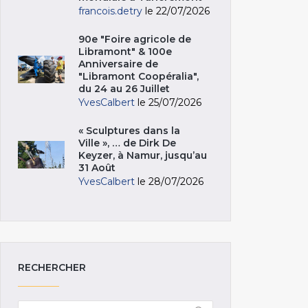
francois.detry
le 22/07/2026
90e "Foire agricole de
Libramont" & 100e
Anniversaire de
"Libramont Coopéralia",
du 24 au 26 Juillet
YvesCalbert
le 25/07/2026
« Sculptures dans la
Ville », … de Dirk De
Keyzer, à Namur, jusqu’au
31 Août
YvesCalbert
le 28/07/2026
RECHERCHER