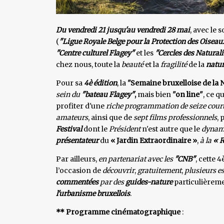
Du vendredi 21 jusqu'au vendredi 28 mai
, avec le 
(
"Ligue Royale Belge pour la Protection des Oiseau
"Centre culturel Flagey"
et les
"Cercles des Naturali
chez nous, toute la
beauté
et la
fragilité
de la
natu
Pour sa
4è édition
, la
"Semaine bruxelloise de la 
sein du
"bateau Flagey"
,
mais bien
"on line"
, ce q
profiter d'une
riche programmation de seize cour
amateurs
, ainsi que de
sept films professionnels
, 
Festival
dont le
Président
n'est autre que le
dynam
présentateur
du
« Jardin Extraordinaire »
,
à la
« 
Par ailleurs,
en partenariat avec les
"CNB"
, cette 4
l’occasion de
découvrir
,
gratuitement
,
plusieurs es
commentées
par des
guides-nature
particulièrem
l'urbanisme bruxellois
.
** Programme cinématographique
: