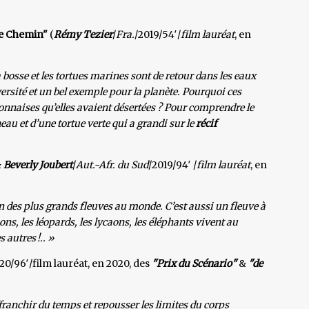
le Chemin"
(
Rémy Tezier
/
Fra.
/2019/54′/
film lauréat
, en
 bosse et les tortues marines sont de retour dans les eaux
ersité et un bel exemple pour la planète. Pourquoi ces
onnaises qu’elles avaient désertées ? Pour comprendre le
u et d’une tortue verte qui a grandi sur le
récif
&
Beverly Joubert
/
Aut.-Afr. du Sud
/2019/94′ /
film lauréat
, en
un des plus grands fleuves au monde. C’est aussi un fleuve à
ions, les léopards, les lycaons, les éléphants vivent au
 autres !.. »
020/96′/film lauréat, en 2020, des
"Prix du Scénario"
&
"de
franchir du temps et repousser les limites du corps