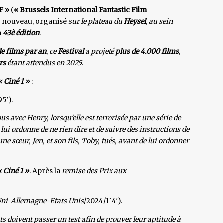
F »
(
« Brussels International Fantastic Film
 à nouveau, organisé
sur le plateau du
Heysel
,
au sein
a
43è édition
.
de films par an
,
ce
Festival
a projeté
plus de 4.000 films
,
rs
étant attendus en 2025
.
« Ciné 1 »
:
5′).
s avec Henry, lorsqu’elle est terrorisée par une série de
i ordonne de ne rien dire et de suivre des instructions de
ne sœur, Jen, et son fils, Toby, tués, avant de lui ordonner
« Ciné 1 »
. Après la
remise des Prix aux
ni-Allemagne-Etats Unis
/2024/114′).
s doivent passer un test afin de prouver leur aptitude à