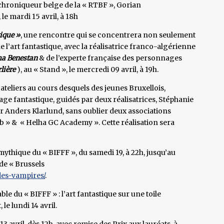
 chroniqueur belge de la « RTBF », Gorian
le mardi 15 avril, à 18h
ique »
, une rencontre qui se concentrera non seulement
e l’art fantastique, avec la réalisatrice franco-algérienne
a Benestan
& de l’experte française des personnages
lière
), au « Stand », le mercredi 09 avril, à 19h.
s ateliers au cours desquels des jeunes Bruxellois,
ge fantastique, guidés par deux réalisatrices, Stéphanie
ur Anders Klarlund, sans oublier deux associations
ab » & « Helha GC Academy ». Cette réalisation sera
mythique du « BIFFF », du samedi 19, à 22h, jusqu’au
de « Brussels
des-vampires/
.
le du « BIFFF » : l’art fantastique sur une toile
le lundi 14 avril.
3 avril, dès 12h, avec remise des Prix aux lauréats, à