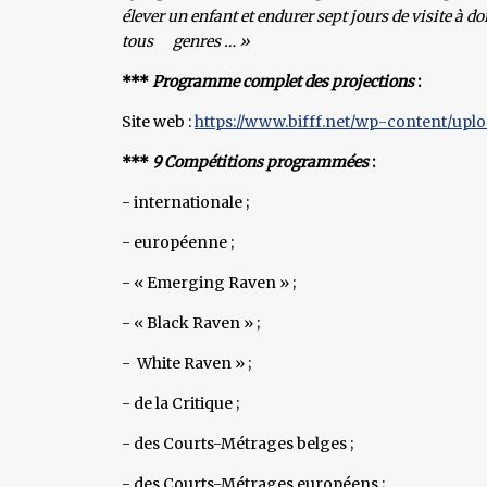
élever un enfant et endurer sept jours de visite à do
tous genres … »
***
Programme complet des projections
:
Site web :
https://www.bifff.net/wp-content/upl
***
9 Compétitions programmées
:
- internationale ;
- européenne ;
- « Emerging Raven » ;
- « Black Raven » ;
- White Raven » ;
- de la Critique ;
- des Courts-Métrages belges ;
- des Courts-Métrages européens ;