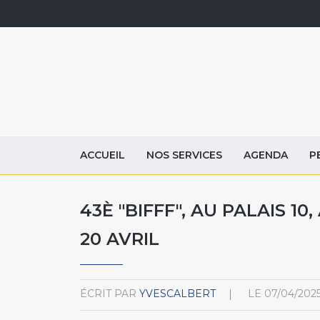
ACCUEIL
NOS SERVICES
AGENDA
P
43È "BIFFF", AU PALAIS 10
20 AVRIL
ÉCRIT PAR
YVESCALBERT
LE
07/04/202