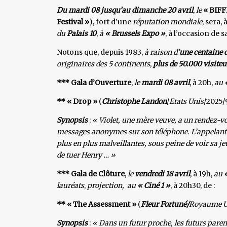
Du mardi 08 jusqu’au dimanche 20 avril
,
le
« BIFF
Festival »
), fort d’une
réputation mondiale
, sera,
du
Palais 10
,
à
« Brussels
Expo »
, à l’occasion de s
Notons que, depuis 1983,
à raison d’
u
ne centaine 
originaires des 5 continents
,
plus de 50.000 visiteu
*** Gala d’Ouverture
,
le
mardi 08 avril
, à 20h,
au
** « Drop »
(
Christophe Landon
/
Etats Unis
/2025/9
Synopsis
:
« Violet, une mère veuve, a un rendez-vou
messages anonymes sur son téléphone. L’appelant lu
plus en plus malveillantes, sous peine de voir sa jeu
de tuer Henry … »
*** Gala de Clôture
,
le
vendredi 18 avril
, à 19h,
au
lauréats
,
projection,
au
« Ciné 1 »
, à 20h30, de :
** « The Assessment »
(
Fleur Fortuné/
Royaume U
Synopsis
:
« Dans un futur proche, les futurs parent