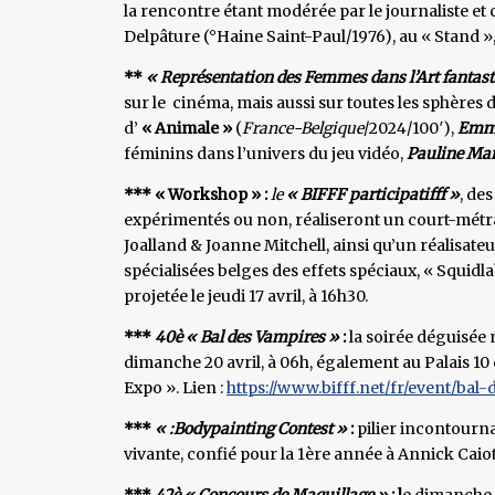
la rencontre étant modérée par le journaliste et
Delpâture (°Haine Saint-Paul/1976), au « Stand », 
**
« Représentation des Femmes dans l’Art fantast
sur le cinéma, mais aussi sur toutes les sphères d
d’
« Animale »
(
France-Belgique
/2024/100′),
Emm
féminins dans l’univers du jeu vidéo,
Pauline Mar
*** « Workshop » :
le
« BIFFF participatifff »
, de
expérimentés ou non, réaliseront un court-métra
Joalland & Joanne Mitchell, ainsi qu’un réalisate
spécialisées belges des effets spéciaux, « Squidl
projetée le jeudi 17 avril, à 16h30.
***
40è « Bal des Vampires »
:
la soirée déguisée 
dimanche 20 avril, à 06h, également au Palais 10 
Expo ». Lien :
https://www.bifff.net/fr/event/bal-
***
« :Bodypainting Contest »
:
pilier incontournab
vivante, confié pour la 1ère année à Annick Caiot, 
***
42è « Concours de Maquillage »
: l
e dimanche 1