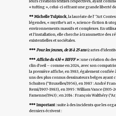
leurs créations textiles respectives, ayant comme
« tufting », celui-ci offrant une grande liberté 
** Michelle Tulpinck
, la lauréate de l' "Art Conte
légendes, « myrthe’s art », science-fiction & uto
environnements massifs et complexes. En utilisant
et l’installation, elle cherche à transmettre des 
existentielles et sociétales.
***
Pour les jeunes, de 16 à 25 ans
(cartes d’identit
***
Affiche du 43è « BIFFF »
:
une création du de
clin d’oeil – comme en 2024, avec son compatriot
la première affiche, en 1983, également confiée à 
uns des plus connus dessinateurs belges ayant cré
Schuiten (°Bruxelles/1956), en 1987 : André Fran
Remi/1907-1983), en 1995 : William Vance (1935-
Famenne/1943) ; en 2014 : François Walthéry (°A
*** Important :
suite à des incidents que les org
derniers écrivent :