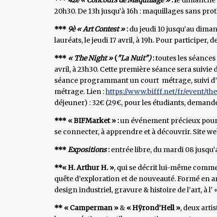
20h30. De 13h jusqu’à 16h : maquillages sans pro
***
9è « Art Contest »
:
du jeudi 10 jusqu’au diman
lauréats, le jeudi 17 avril, à 19h. Pour participer,
***
« The Night »
(
"La Nuit")
:
toutes les séances
avril, à 23h30. Cette première séance sera suivie 
séance programmant un court métrage, suivi d
métrage. Lien :
https://www.bifff.net/fr/event/the
déjeuner) : 32€ (29€, pour les étudiants, demand
*** « BIFMarket » :
un événement précieux pour 
se connecter, à apprendre et à découvrir. Site we
***
Expositions
:
entrée libre, du mardi 08 jusqu’
**« H. Arthur H. »
, qui se décrit lui-même comme 
quête d’exploration et de nouveauté. Formé en ar
design industriel, gravure & histoire de l’art, à 
** « Camperman »
&
« Hÿrond’Hell »
, deux arti