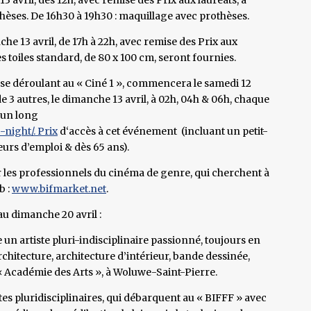
thèses. De 16h30 à 19h30 : maquillage avec prothèses.
che 13 avril, de 17h à 22h, avec remise des Prix aux
 des toiles standard, de 80 x 100 cm, seront fournies.
 se déroulant au « Ciné 1 », commencera le samedi 12
de 3 autres, le dimanche 13 avril, à 02h, 04h & 06h, chaque
’un long
-night/. Prix
d‘accès à cet événement (incluant un petit-
eurs d’emploi & dès 65 ans).
les professionnels du cinéma de genre, qui cherchent à
b :
www.bifmarket.net
.
au dimanche 20 avril :
un artiste pluri-indisciplinaire passionné, toujours en
chitecture, architecture d’intérieur, bande dessinée,
l’ « Académie des Arts », à Woluwe-Saint-Pierre.
stes pluridisciplinaires, qui débarquent au « BIFFF » avec