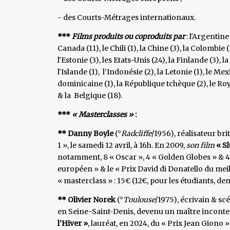
- des Courts-Métrages internationaux.
***
Films produits ou coproduits par
: l'Argentine 
Canada (11), le Chili (1), la Chine (3), la Colombie
l'Estonie (3), les Etats-Unis (24), la Finlande (3), 
l'Islande (1), l’Indonésie (2), la Letonie (1), le M
dominicaine (1), la République tchèque (2), le Roy
& la Belgique (18).
***
« Masterclasses »
:
** Danny Boyle
(°
Radcliffe
/1956), réalisateur br
1 », le samedi 12 avril, à 16h. En 2009,
son film
« S
notamment, 8 « Oscar », 4 « Golden Globes » & 4 
européen » & le « Prix David di Donatello du meil
« masterclass » : 15€ (12€, pour les étudiants, d
** Olivier Norek
(°
Toulouse
/1975), écrivain & scé
en Seine-Saint-Denis, devenu un maître incontes
l’Hiver »
, lauréat, en 2024, du « Prix Jean Giono 