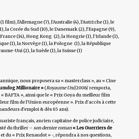
(1 film), l'Allemagne (7), l’Australie (4), l’Autri:che (1), le
 (1), la Corée du Sud (10), le Danemark (2), l'Espagne (9),
la France (14), Hong Kong (2), la Hongrie (1), l’Irlande (1),
exique (1), la Norvège (1), la Pologne (1), la République
aume-Uni (2), la Suède (1), la Suisse (1)
itannique, nous proposera sa « masterclass », au « Cine
lumdog Millionaire »
(
Royaume Uni
/2008/ remporta,
« BAFTA », ainsi que le « Prix Goya du meilleur film
leur film de l’Union européenne ». Prix d’accès à cette
emandeurs d’emploi & dès 65 ans).
nariste français, ancien capitaine de police judiciaire,
té du thriller –
son dernier roman
« Les Guerriers de
» et du « Prix Renaudot » -, répondra à nos questions,