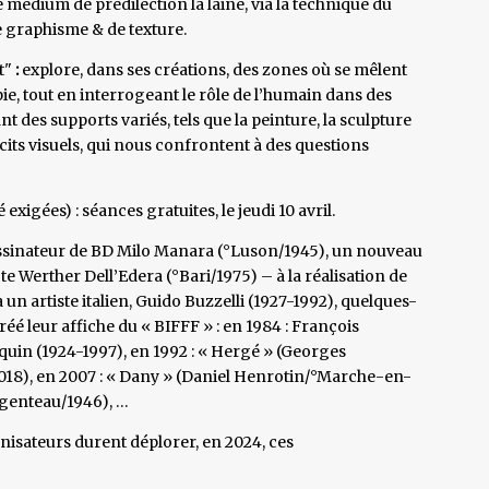
 médium de prédilection la laine, via la technique du
de graphisme & de texture.
st"
:
explore, dans ses créations, des zones où se mêlent
pie, tout en interrogeant le rôle de l’humain dans des
 des supports variés, tels que la peinture, la sculpture
récits visuels, qui nous confrontent à des questions
é exigées) : séances gratuites, le jeudi 10 avril.
ssinateur de BD Milo Manara (°Luson/1945), un nouveau
e Werther Dell’Edera (°Bari/1975) – à la réalisation de
un artiste italien, Guido Buzzelli (1927-1992), quelques-
é leur affiche du « BIFFF » : en 1984 : François
quin (1924-1997), en 1992 : « Hergé » (Georges
2018), en 2007 : « Dany » (Daniel Henrotin/°Marche-en-
rgenteau/1946), …
anisateurs durent déplorer, en 2024, ces