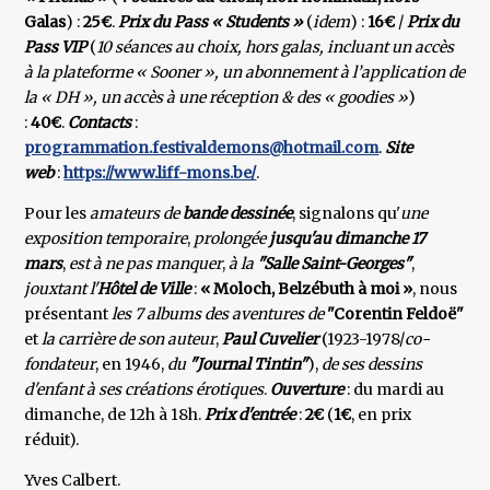
Galas
) :
25€
.
Prix du Pass « Students »
(
idem
) :
16€
/
Prix du
Pass VIP
(
10 séances au choix, hors galas, incluant un accès
à la plateforme « Sooner », un abonnement à l’application de
la « DH », un accès à une réception & des « goodies »
)
:
40€
.
Contacts
:
programmation.festivaldemons@hotmail.com
.
Site
web
:
https://www.liff-mons.be/
.
Pour les
amateurs de
bande dessinée
, signalons qu'
une
exposition temporaire
,
prolongée
jusqu'au dimanche 17
mars
,
est à ne pas manquer
,
à la
"Salle Saint-Georges"
,
jouxtant l'
Hôtel de Ville
:
« Moloch, Belzébuth à moi »
, nous
présentant
les 7 albums des aventures de
"Corentin Feldoë"
et
la carrière de son auteur
,
Paul Cuvelier
(1923-1978/
co-
fondateur
, en 1946,
du
"Journal Tintin"
),
de ses dessins
d'enfant à ses créations érotiques
.
Ouverture
: du mardi au
dimanche, de 12h à 18h.
Prix d'entrée
:
2€
(
1€
, en prix
réduit).
Yves Calbert.