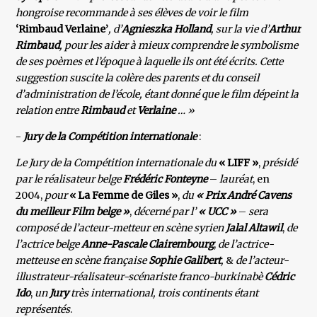
hongroise recommande à ses élèves de voir le film
‘Rimbaud Verlaine’
, d’
Agnieszka Holland
, sur la vie d’
Arthur
Rimbaud
, pour les aider à mieux comprendre le symbolisme
de ses poèmes et l’époque à laquelle ils ont été écrits. Cette
suggestion suscite la colère des parents et du conseil
d’administration de l’école, étant donné que le film dépeint la
relation entre
Rimbaud
et
Verlaine
… »
-
Jury de la Compétition internationale
:
Le Jury de la Compétition internationale du
« LIFF »
,
présidé
par le réalisateur belge
Frédéric Fonteyne
–
lauréat
, en
2004,
pour
« La Femme de Giles »
,
du
« Prix André Cavens
du meilleur Film belge »
,
décerné par
l’
«
UCC »
–
sera
composé de l’acteur-metteur en scène syrien
Jalal Altawil
,
de
l’actrice belge
Anne-Pascale
Clairembourg
,
de l’actrice-
metteuse en scène française
Sophie Galibert
,
&
de l’acteur-
illustrateur-réalisateur-scénariste franco-burkinabè
Cédric
Ido
,
un
Jury
très international, trois continents étant
représentés
.