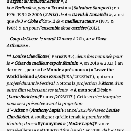
d’argent du meilleur Acteur »
,
à
la
« Berlinale »
,
pour
« Ernesto »
(
Salvatore Samperi
) ; en
1976, 1995 & 2006 (
2 Prix
)
de
4 « David di Donatello »
; ainsi
que
de
3 « Clobe d’Or »
,
2
de
« meilleur acteur »
(1975 &
1985) &
un pour l’
ensemble de sa carrière
(2012).
-
Coup de Coeur
,
le
mardi 12 mars
, à 20h, a
u
« Plaza
Arthouse »
:
**
Louise Chevillotte
(°Paris/1995),
deux fois nominée pour
le
« César du meilleur espoir féminin »
, en 2018 & 2023, l’an
dernier -, pour
« Le Monde après nous »
(
« Leave the
World behind »
/
Sam Esmail
/USA/ 2023/141′), qui sera
projeté durant le Festival
. Notons la
projection
,
à
Mons
,
d’un
autre film valorisant ses talents
:
« A mon seul Désir »
(
Lucie Borleteau
/France/2023/117′). Cette
actrice française,
nous sera présentée avant la projection
d’
« After »
(
Anthony Lapia
/France/ 2023/69’/
avec
Louise
Chevillotte
). A souligner qu’elle tenait
le premier rôle
féminin
,
dans
« Synonymes »
(
Nadav Lapid
/
France-
Israël-Allemagne/2019/123’/
fim lauréat
, en 2019,
de l’ « Ours