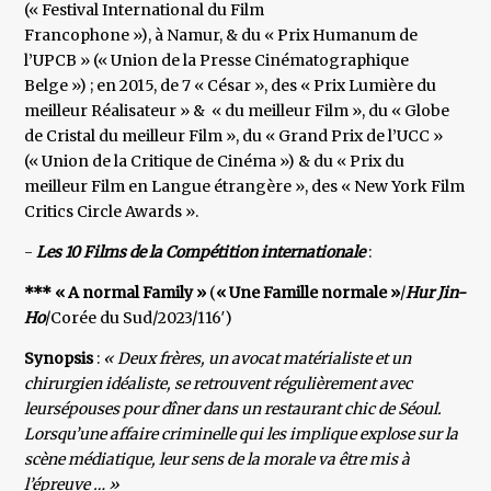
(« Festival International du Film
Francophone »), à Namur, & du « Prix Humanum de
l’UPCB » (« Union de la Presse Cinématographique
Belge ») ; en 2015, de 7 « César », des « Prix Lumière du
meilleur Réalisateur » & « du meilleur Film », du « Globe
de Cristal du meilleur Film », du « Grand Prix de l’UCC »
(« Union de la Critique de Cinéma ») & du « Prix du
meilleur Film en Langue étrangère », des « New York Film
Critics Circle Awards ».
-
Les 10 Films de la Compétition internationale
:
*** « A normal Family »
(
« Une Famille normale »
/
Hur Jin-
Ho
/Corée du Sud/2023/116′)
Synopsis
:
« Deux frères, un avocat matérialiste et un
chirurgien idéaliste, se retrouvent régulièrement avec
leursépouses pour dîner dans un restaurant chic de Séoul.
Lorsqu’une affaire criminelle qui les implique explose sur la
scène médiatique, leur sens de la morale va être mis à
l’épreuve … »