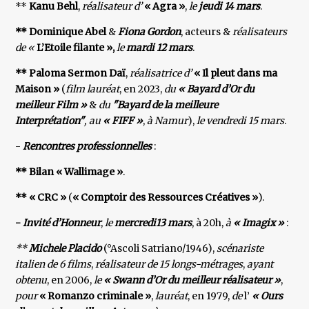
**
Kanu Behl
,
réalisateur d’
« Agra »
,
le
jeudi 14 mars
.
** Dominique Abel
&
Fiona Gordon
, acteurs &
réalisateurs
de «
L’Etoile filante »,
le
mardi 12 mars
.
** Paloma Sermon Daï
,
réalisatrice d’
« Il pleut dans ma
Maison »
(
film lauréat
, en 2023,
du
« Bayard d’Or du
meilleur
Film »
&
du
"Bayard de la meilleure
Interprétation"
, au
« FIFF »
,
à Namur
),
le vendredi 15 mars
.
-
Rencontres professionnelles
:
** Bilan « Wallimage »
.
** « CRC »
(
« Comptoir des Ressources Créatives »
).
-
Invité d’Honneur
,
le
mercredi13 mars
, à 20h,
à
« Imagix »
:
**
Michele Placido
(°Ascoli Satriano/1946),
scénariste
italien de 6 films
,
réalisateur de 15 longs-métrages
,
ayant
obtenu
, en 2006,
le
« Swann d’Or du meilleur réalisateur »
,
pour
« Romanzo criminale »
,
lauréat
, en 1979,
de
l’
« Ours