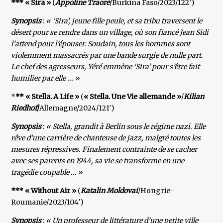
*** « Sira »
(
Appoline Traoré
/Burkina Faso/2023/122′)
Synopsis
:
« ‘Sira’, jeune fille peule, et sa tribu traversent le
désert pour se rendre dans un village, où son fiancé Jean Sidi
l’attend pour l’épouser. Soudain, tous les hommes sont
violemment massacrés par une bande surgie de nulle part.
Le chef des agresseurs, Yéré emmène ‘Sira’ pour s’être fait
humilier par elle ... »
*
** « Stella. A Life »
(
« Stella. Une Vie allemande »
/
Kilian
Riedhof
/
Allemagne/2024/121′)
Synopsis
:
« Stella, grandit à Berlin sous le régime nazi. Elle
rêve d’une carrière de chanteuse de jazz, malgré toutes les
mesures répressives. Finalement contrainte de se cacher
avec ses parents en 1944, sa vie se transforme en une
tragédie coupable … »
*** « Without Air »
(
Katalin Moldovai
/Hongrie-
Roumanie/2023/104′)
Synopsis
:
« Un professeur de littérature d’une petite ville