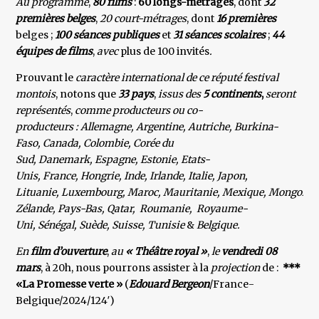
Au programme
,
80 films
:
60 longs-métrages
, dont
32
premières belges
,
20 court-métrages
, dont
16 premières
belges ;
100 séances publiques
et
31 séances scolaires
;
44
équipes de films
,
avec
plus de 100 invités
.
Prouvant le
caractère international de ce réputé festival
montois
, notons que
33 pays
,
issus des
5 continents
,
seront
représentés
,
comme producteurs ou co-
producteurs :
Allemagne, Argentine, Autriche, Burkina-
Faso, Canada, Colombie, Corée du
Sud, Danemark, Espagne, Estonie, Etats-
Unis, France, Hongrie, Inde, Irlande, Italie, Japon,
Lituanie, Luxembourg, Maroc, Mauritanie, Mexique, Mongolie,
Zélande, Pays-Bas, Qatar, Roumanie, Royaume-
Uni, Sénégal, Suède, Suisse, Tunisie
&
Belgique.
En
film d’ouverture
,
au
« Théâtre royal »
,
le
vendredi 08
mars
, à 20h, nous pourrons assister à la
projection
de :
***
«La Promesse verte »
(
Edouard Bergeon
/France-
Belgique/2024/124′)