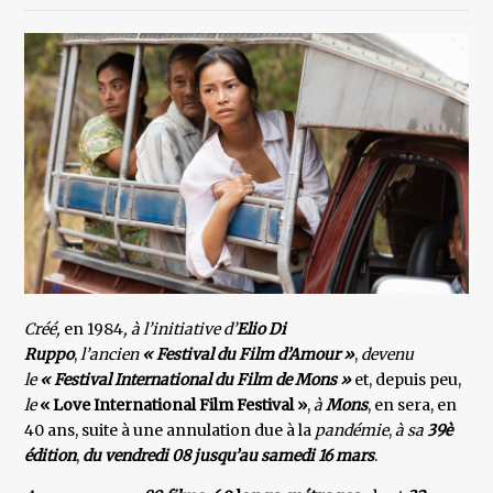
Créé,
en 1984
, à l’initiative d’
Elio Di
Ruppo
,
l’ancien
« Festival du Film d’Amour »
,
devenu
le
« Festival
International du Film de Mons »
et, depuis peu,
le
« Love International Film Festival »
,
à
Mons
, en sera, en
40 ans, suite à une annulation due à la
pandémie
,
à sa
39è
édition
,
du vendredi 08 jusqu’au samedi 16 mars
.