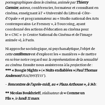
pornographiques dans le cinéma
,
animée par
Thierry
Cormier
, auteur, conférencier, formateur et consultant en
cinéma, enseignant à l’ « Université du Littoral-Côte-
d’Opale » et programmateur au « Studio national des Arts
contemporains-Le Fresnoy », à Tourcoing, ayant
coordonné des actions d’éducation au cinéma pour
le « CNC » (« Centre National du Cinéma et de l’image
animée »), à Paris.
Ni approche sociologique, ni psychanalytique, l’objet de
cette
conférence
est d’explorer les « manières » de mettre
en scène notre regard sur
la représentation de la sexualité
au cinéma
. Ensuite nous assisterons à la
projection
de :
*** « Boogie Nights »
(
« Nuits endiablées »
/
Paul Thomas
Anderson
/USA/1997/153′).
-
Rencontres de l’après-midi, au « Plaza Arthouse », à 14h
:
** Nicolas Boukhrieff
,
réalisateur de
« Comme un
Fils »
,
le
lundi 11 mars
.