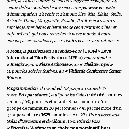
porn’, la ‘cancel culture’ ou encore l’urgence écologique. Au
centre de bon nombre d’entre-eux : une jeunesse en quête
d’émancipation, d’avenir et d’amour. Sira, Mia, Elaha, Stella,
Aristote, Dante, Marguerite, Rosalie, Pauline et les autres
sont les jeunes héros et héroïnes de ces aventures d’hier et
aujourd’hui, qui nous renvoient à notre monde, à notre
époque, à ses paradoxes, à ses doutes et à ses aspirations. »
A
Mons
,
la
passion
sera au rendez-vous
!
Le
39è
« Love
International Film Festival »
(
« LIFF »
)
nous attend, à
« Imagix »
,
au
« Plaza Arthouse »
,
au
« Théâtre royal »
,
et,
pour les soirées festives
,
au
« Wallonia Conference Center
Mons ».
Programmation
:
du vendredi 08 jusqu’au samedi 16
mars
.
Prix par séance
(
sauf pour les Galas
) :
8€
(
6€
, pour les
seniors /
5€
, pour les étudiants & par membre d’un
groupe de minimum 20 personnes /
4€
, par membre d’un
groupe scolaire /
1€25
, pour les « Art. 27).
Prix d’accès aux
Galas d’Ouverture et de Clôture
:
15€
.
Prix du Pass
« Friends »
(
4 séances au choix, non nominatif, hors