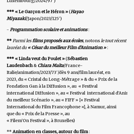
Luxembourg/2024/97′)
*** « Le Garçon et le Héron »
(
Hayao
Miyazaki
/Japon/2023/125′)
-
Programmation scolaire et animations
:
**
Parmi les
films proposés aux écoles
, notons
le tout récent
lauréat du
« César du meilleur Film d’Animation »
:
*** « Linda veut du Poulet »
(
Sébastien
Laudenbach
&
Chiara Malta
/France-
Italie/animation/2023/73′/dès 9 ans/film lauréat, en
2023, du « Cristal du Long-Métrage » & du « Prix de la
Fondation Gan à la Diffusion », au « Festival
international Diffusion », au « Festival international d’Anima
du meilleur Scénario », au « FIFF » {« Festival
International du Film Francophone »}, à Namur, ainsi
que du « Prix de la Presse », au
« Filem’On Festival », à Bruxelles)
**
Animation en classes, autour du film
: