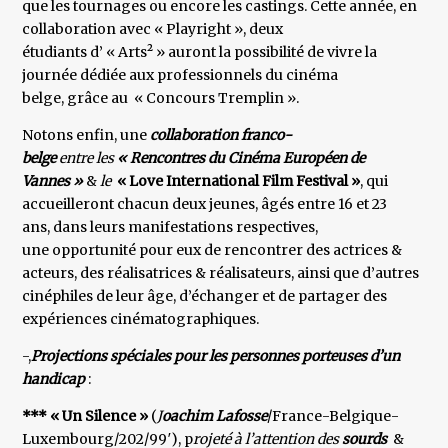
que les tournages ou encore les castings. Cette année, en
collaboration avec « Playright », deux
étudiants d’ « Arts² » auront la possibilité de vivre la
journée dédiée aux professionnels du cinéma
belge, grâce au « Concours Tremplin ».
Notons enfin, une
collaboration franco-
belge
entre les
« Rencontres du Cinéma Européen de
Vannes »
&
le
« Love International Film Festival »
, qui
accueilleront chacun deux jeunes, âgés entre 16 et 23
ans, dans leurs manifestations respectives,
une opportunité pour eux de rencontrer des actrices &
acteurs, des réalisatrices & réalisateurs, ainsi que d’autres
cinéphiles de leur âge, d’échanger et de partager des
expériences cinématographiques.
-,
Projections spéciales pour les personnes porteuses d’un
handicap
:
*** « Un Silence »
(
J
oachim Lafosse
/France-Belgique-
Luxembourg/202/99′), p
rojeté à l’attention des
sourds
&