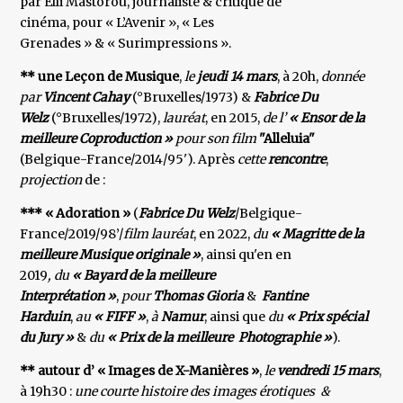
par Elli Mastorou, journaliste & critique de
cinéma, pour « L’Avenir », « Les
Grenades » & « Surimpressions ».
** une Leçon de Musique
,
le
jeudi 14 mars
, à 20h,
donnée
par
Vincent Cahay
(°Bruxelles/1973) &
Fabrice Du
Welz
(°Bruxelles/1972),
lauréat
, en 2015,
de l’
« Ensor de la
meilleure Coproduction »
pour son film
"Alleluia"
(Belgique-France/2014/95'). Après
cette
rencontre
,
projection
de :
*** « Adoration »
(
Fabrice Du Welz
/Belgique-
France/2019/98’/
film lauréat
, en 2022,
du
« Magritte de la
meilleure Musique originale »
, ainsi qu'en
en
2019
, du
« Bayard de la meilleure
Interprétation »
,
pour
Thomas Gioria
&
Fantine
Harduin
,
au
« FIFF »
,
à
Namur
, ainsi que
du
« Prix spécial
du Jury »
&
du
« Prix de la meilleure
Photographie »
).
** autour d’ « Images de X-Manières »
,
le
vendredi 15 mars
,
à 19h30 :
une courte histoire des images érotiques &