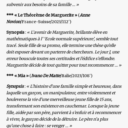
subvenir aux besoins de sa famille … »
*** « Le Théorème de Marguerite »
(
Anne
Novion
/France-Suisse/2023/112′)
Synopsis
:
« L’avenir de Marguerite, brillante élève en
mathématiques à l’ ‘Ecole normale supérieure’, semble tout
tracé. Seule fille de sa promo, elle termine une thèse qu’elle
doit exposer devant un parterre de chercheurs. Le jour J, une
erreur bouscule toutes ses certitudes et l’édifice s’effondre.
Marguerite décide de tout quitter pour tout recommencer … »
*** « Mia »
(
Ivano De Matte
/Italie/2023/108′)
Synopsis
:
« L’histoire d’une famille simple et heureuse, dans
laquelle un garçon, un manipulateur, entre violemment et
bouleverse la vie d’une merveilleuse jeune fille de 15 ans,
transformant son existence en cauchemar. Lorsque la jeune
fille, aidée par son père, parvient à s’enfuir et à recommencer
à vivre, le garçon décide de la détruire. Le père n’a plus
qu’une chose à faire : se venger … »