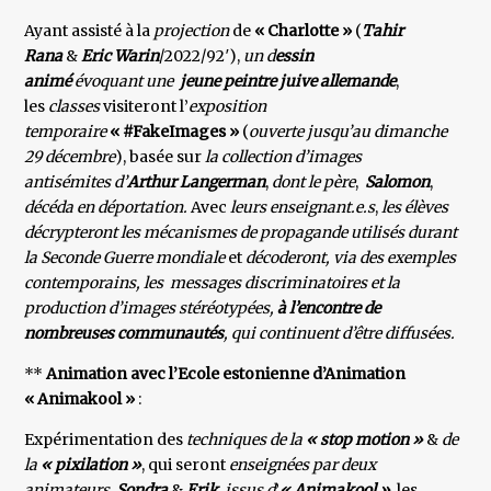
Ayant assisté à la
projection
de
« Charlotte »
(
Tahir
Rana
&
Eric Warin
/2022/92′),
un d
essin
animé
évoquant une
jeune peintre juive allemande
,
les
classes
visiteront l’
exposition
temporaire
« #FakeImages »
(
ouverte jusqu’au
dimanche
29 décembre
), basée sur
la collection d’images
antisémites d’
Arthur Langerman
,
dont le père
,
Salomon
,
décéda en déportation.
Avec
leurs enseignant.e.s
,
les élèves
décrypteront les mécanismes de propagande utilisés durant
la Seconde Guerre mondiale
et
décoderont, via des exemples
contemporains, les messages discriminatoires et la
production d’images stéréotypées,
à l’encontre de
nombreuses communautés
, qui continuent d’être diffusées.
**
Animation avec l’Ecole estonienne d’Animation
« Animakool »
:
Expérimentation des
techniques de la
« stop motion »
&
de
la
« pixilation »
, qui seront
enseignées par deux
animateurs
,
Sondra
&
Erik
,
issus d
’
« Animakool »
, les