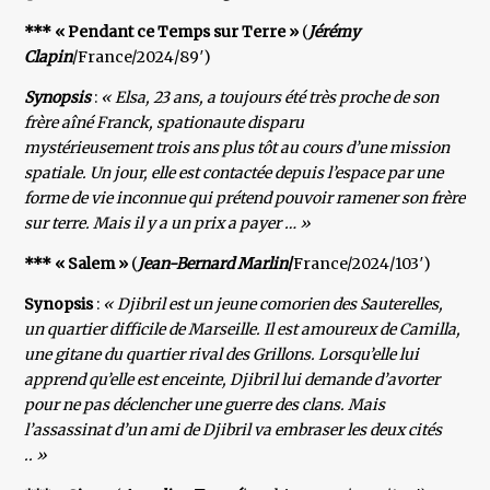
*** « Pendant ce Temps sur Terre »
(
Jérémy
Clapin
/France/2024/89′)
Synopsis
:
« Elsa, 23 ans, a toujours été très proche de son
frère aîné Franck, spationaute disparu
mystérieusement trois ans plus tôt au cours d’une mission
spatiale. Un jour, elle est contactée depuis l’espace par une
forme de vie inconnue qui prétend pouvoir ramener son frère
sur terre. Mais il y a un prix a payer … »
*** « Salem »
(
Jean-Bernard Marlin
/
France/2024/103′)
Synopsis
:
« Djibril est un jeune comorien des Sauterelles,
un quartier difficile de Marseille. Il est amoureux de Camilla,
une gitane du quartier rival des Grillons. Lorsqu’elle lui
apprend qu’elle est enceinte, Djibril lui demande d’avorter
pour ne pas déclencher une guerre des clans. Mais
l’assassinat d’un ami de Djibril va embraser les deux cités
.. »