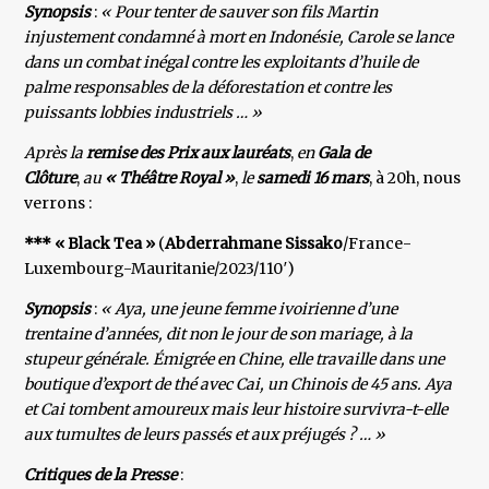
Synopsis
:
« Pour tenter de sauver son fils Martin
injustement condamné à mort en Indonésie, Carole se lance
dans un combat inégal contre les exploitants d’huile de
palme responsables de la déforestation et contre les
puissants lobbies industriels … »
Après la
remise des Prix aux lauréats
,
en
Gala de
Clôture
,
au
« Théâtre Royal »
,
le
samedi 16 mars
, à 20h, nous
verrons :
*** « Black Tea »
(
Abderrahmane Sissako
/France-
Luxembourg-Mauritanie/2023/110′)
Synopsis
:
« Aya, une jeune femme ivoirienne d’une
trentaine d’années, dit non le jour de son mariage, à la
stupeur générale. Émigrée en Chine, elle travaille dans une
boutique d’export de thé avec Cai, un Chinois de 45 ans. Aya
et Cai tombent amoureux mais leur histoire survivra-t-elle
aux tumultes de leurs passés et aux préjugés ? … »
Critiques de la Presse
: