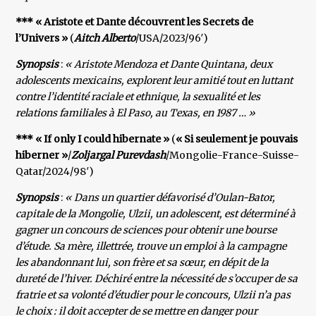
*** « Aristote et Dante découvrent les Secrets de
l’Univers »
(
Aitch Alberto
/USA/2023/96′)
Synopsis
:
« Aristote Mendoza et Dante Quintana, deux
adolescents mexicains, explorent leur amitié tout en luttant
contre l’identité raciale et ethnique, la sexualité et les
relations familiales à El Paso, au Texas, en 1987 … »
*** « If only I could hibernate »
(
« Si seulement je pouvais
hiberner »
/
Zoljargal Purevdash
/Mongolie-France-Suisse-
Qatar/2024/98′)
Synopsis
:
« Dans un quartier défavorisé d’Oulan-Bator,
capitale de la Mongolie, Ulzii, un adolescent, est déterminé à
gagner un concours de sciences pour obtenir une bourse
d’étude. Sa mère, illettrée, trouve un emploi à la campagne
les abandonnant lui, son frère et sa sœur, en dépit de la
dureté de l’hiver. Déchiré entre la nécessité de s’occuper de sa
fratrie et sa volonté d’étudier pour le concours, Ulzii n’a pas
le choix : il doit accepter de se mettre en danger pour