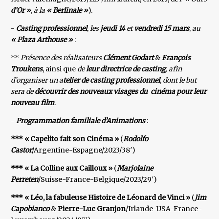
d’Or »
,
à la
« Berlinale »
).
-
Casting professionnel
,
les
jeudi 14
et
vendredi 15 mars
,
au
« Plaza Arthouse »
:
**
Présence des réalisateurs
Clément Godart
&
François
Troukens
, ainsi que
de
leur directrice de casting
,
afin
d’organiser un a
telier de casting professionnel
,
dont le but
sera de
découvrir des nouveaux visages du
cinéma pour leur
nouveau film
.
-
Programmation familiale d’Animations
:
*** « Capelito fait son Cinéma »
(
Rodolfo
Castor
/Argentine-Espagne/2023/38′)
*** « La Colline aux Cailloux »
(
Marjolaine
Perreten
/Suisse-France-Belgique/2023/29′)
*** « Léo, la fabuleuse Histoire de Léonard de Vinci »
(
Jim
Capobianco
&
Pierre-Luc Granjon
/Irlande-USA-France-