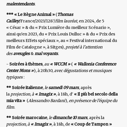
malentendants
.
*** « Le Règne Animal »
(
Thomas
Cailley
/France/2023/128’/
film lauréat
, en 2024, de 5
« César » & du « Prix Lumière du meilleur Scénario »,
ainsi qu’en 2023, du « Prix Louis Dulluc » & du « Prix des
meilleurs Effets spéciaux », au « Festival international du
Film de Catalogne », à Sitges),
projeté à l’attention
des
aveugles
&
mal
voyants
.
-
Soirées à thèmes
,
au
« WCCM »
(
« Wallonia Conference
Center Mons »
), à 20h30,
avec dégustations et musiques
typiques
:
** Soirée italienne
,
le
samedi 09 mars
, après
la
projection
,
à
« Imagix »
, à 18h, d’
« Il più bel secolo della
mia
vita »
(
Alessandro Bardani
),
en présence de l’équipe du
film
.
** Soirée marocaine
,
le
dimanche 10 mars
, après la
projection
,
à
« Imagix »
, à 18h, de
« Coup de Tampon »