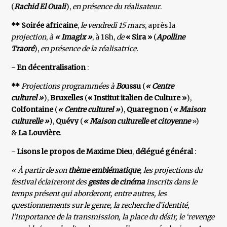
(
Rachid
El Ouali
),
en présence du réalisateur
.
** Soirée africaine
,
le vendredi 15 mars
, après la
projection
,
à
« Imagix »
, à 18h,
de
« Sira »
(
Apolline
Traoré
),
en présence de la réalisatrice.
-
En décentralisation
:
**
Projections programmées à
Bo
ussu
(
« Centre
culturel »
),
Bruxelles
(
« Institut italien de Culture »
),
Colfontaine
(
« Centre culturel »
),
Quaregnon
(
« Maison
culturelle »
),
Quévy
(
« Maison culturelle et citoyenne
»)
&
La Louvière
.
-
Lisons le propos de Maxime Dieu
,
délégué général
:
« À partir de son
thème emblématique
, les projections du
festival éclaireront des
gestes de cinéma
inscrits dans le
temps présent qui aborderont, entre autres, les
questionnements sur le genre, la recherche d’identité,
l’importance de la transmission, la place du désir, le ‘revenge