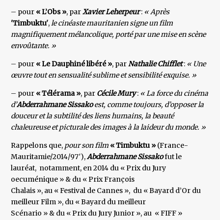
– pour
« L’Obs »
, par
Xavier Leherpeur
:
« Après
'Timbuktu'
,
le cinéaste mauritanien signe un film
magnifiquement mélancolique, porté par une mise en scène
envoûtante. »
– pour
« Le Dauphiné libéré »
, par
Nathalie Chifflet
:
« Une
œuvre tout en sensualité sublime et sensibilité exquise. »
– pour
« Télérama »
, par
Cécile Mury
:
« La force du cinéma
d’
Abderrahmane Sissako
est, comme toujours, d’opposer la
douceur et la subtilité des liens humains, la beauté
chaleureuse et picturale des images à la laideur du monde. »
Rappelons que,
pour son film
« Timbuktu »
(France-
Mauritamie/2014/97′),
Abderrahmane Sissako
fut le
lauréat, notamment, en 2014 du « Prix du Jury
oecuménique » & du « Prix François
Chalais », au « Festival de Cannes », du « Bayard d’Or du
meilleur Film », du « Bayard du meilleur
Scénario » & du « Prix du Jury Junior », au « FIFF »