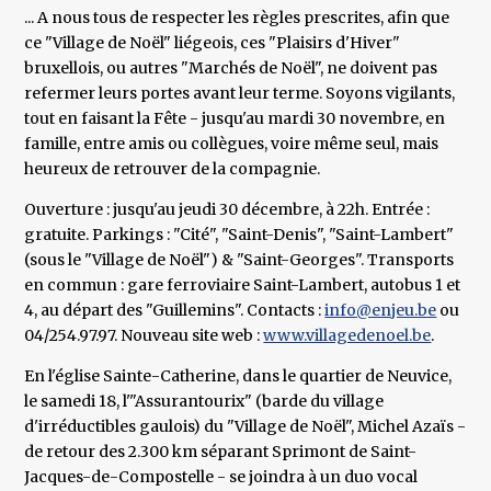
... A nous tous de respecter les règles prescrites, afin que
ce "Village de Noël" liégeois, ces "Plaisirs d'Hiver"
bruxellois, ou autres "Marchés de Noël", ne doivent pas
refermer leurs portes avant leur terme. Soyons vigilants,
tout en faisant la Fête - jusqu'au mardi 30 novembre, en
famille, entre amis ou collègues, voire même seul, mais
heureux de retrouver de la compagnie.
Ouverture : jusqu'au jeudi 30 décembre, à 22h. Entrée :
gratuite. Parkings : "Cité", "Saint-Denis", "Saint-Lambert"
(sous le "Village de Noël") & "Saint-Georges". Transports
en commun : gare ferroviaire Saint-Lambert, autobus 1 et
4, au départ des "Guillemins". Contacts :
info@enjeu.be
ou
04/254.97.97. Nouveau site web :
www.villagedenoel.be
.
En l'église Sainte-Catherine, dans le quartier de Neuvice,
le samedi 18, l'"Assurantourix" (barde du village
d'irréductibles gaulois) du "Village de Noël", Michel Azaïs -
de retour des 2.300 km séparant Sprimont de Saint-
Jacques-de-Compostelle - se joindra à un duo vocal