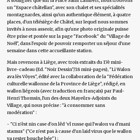
A souligner que sur la Place Saint Lambert, nous trouvons
un "Espace châtellan", avec son chalet et ses spécialités
montagnardes, ainsi qu'un authentique élément, à quatre
places, d'un télésiège de Châtel, sur lequel nous sommes
invités à nous asseoir, afin qu'une photo originale puisse
être prise et postée sur la page "Facebook" du "Village de
Noël", dans l'espoir de pouvoir remporter un séjour d'une
semaine dans cette accueillante station.
Mais revenons à Liège, avec trois extraits du 17è mini-
livre-cadeau (Ed. "Noir Dessin"/18 mini-pages), "Li Walon
ava lès Vôyes", édité avec la collaboration de la "Fédération
culturelle wallonne de la Province de Liège", rédigé, en
wallon liégeois (avec traduction en français) par Paul-
Henri Thomsin, l'un des deux Mayeûrs-Adjoints du
Village, qui nous précise : "à consommer sans
modération" :
- "Ci n'èst nin case d'on lêd 'vî russe qui l'walon va d'mani
stamus" ("Ce n'est pas à cause d'un laid virus que le wallon
va rester bouche bée") ;