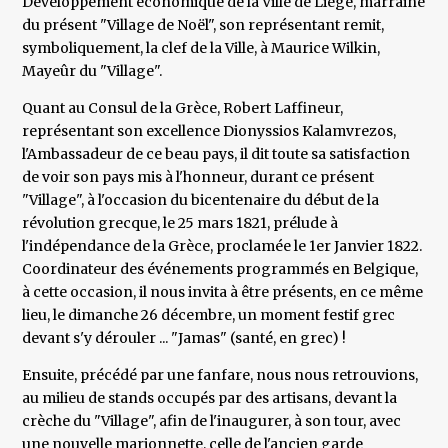
Développement économique de la Ville de Liège, marraine
du présent "Village de Noël", son représentant remit,
symboliquement, la clef de la Ville, à Maurice Wilkin,
Mayeûr du "Village".
Quant au Consul de la Grèce, Robert Laffineur,
représentant son excellence Dionyssios Kalamvrezos,
l'Ambassadeur de ce beau pays, il dit toute sa satisfaction
de voir son pays mis à l'honneur, durant ce présent
"Village", à l'occasion du bicentenaire du début de la
révolution grecque, le 25 mars 1821, prélude à
l'indépendance de la Grèce, proclamée le 1er Janvier 1822.
Coordinateur des événements programmés en Belgique,
à cette occasion, il nous invita à être présents, en ce même
lieu, le dimanche 26 décembre, un moment festif grec
devant s'y dérouler ... "Jamas" (santé, en grec) !
Ensuite, précédé par une fanfare, nous nous retrouvions,
au milieu de stands occupés par des artisans, devant la
crèche du "Village", afin de l'inaugurer, à son tour, avec
une nouvelle marionnette, celle de l'ancien garde