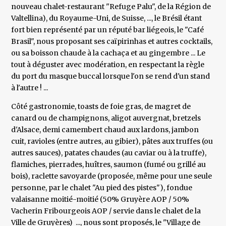
nouveau chalet-restaurant "Refuge Palu", de la Région de
Valtellina), du Royaume-Uni, de Suisse, ..., le Brésil étant
fort bien représenté par un réputé bar liégeois, le "Café
Brasil", nous proposant ses caïpirinhas et autres cocktails,
ou sa boisson chaude à la cachaça et au gingembre ... Le
tout à déguster avec modération, en respectant la règle
du port du masque buccal lorsque l'on se rend d'un stand
à l'autre ! ...
Côté gastronomie, toasts de foie gras, de magret de
canard ou de champignons, aligot auvergnat, bretzels
d'Alsace, demi camembert chaud aux lardons, jambon
cuit, ravioles (entre autres, au gibier), pâtes aux truffes (ou
autres sauces), patates chaudes (au caviar ou à la truffe),
flamiches, pierrades, huîtres, saumon (fumé ou grillé au
bois), raclette savoyarde (proposée, même pour une seule
personne, par le chalet "Au pied des pistes"), fondue
valaisanne moitié-moitié (50% Gruyère AOP / 50%
Vacherin Fribourgeois AOP / servie dans le chalet de la
Ville de Gruyères) ..., nous sont proposés, le "Village de