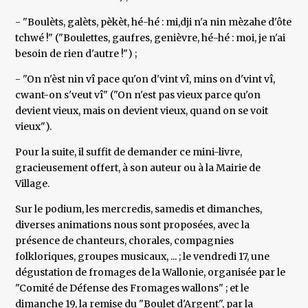
- "Boulèts, galèts, pèkèt, hé-hé : mi,dji n'a nin mèzahe d'ôte
tchwé !" ("Boulettes, gaufres, genièvre, hé-hé : moi, je n'ai
besoin de rien d'autre !") ;
- "On n'èst nin vî pace qu'on d'vint vî, mins on d'vint vî,
cwant-on s'veut vî" ("On n'est pas vieux parce qu'on
devient vieux, mais on devient vieux, quand on se voit
vieux").
Pour la suite, il suffit de demander ce mini-livre,
gracieusement offert, à son auteur ou à la Mairie de
Village.
Sur le podium, les mercredis, samedis et dimanches,
diverses animations nous sont proposées, avec la
présence de chanteurs, chorales, compagnies
folkloriques, groupes musicaux, ... ; le vendredi 17, une
dégustation de fromages de la Wallonie, organisée par le
"Comité de Défense des Fromages wallons" ; et le
dimanche 19, la remise du "Boulet d'Argent", par la