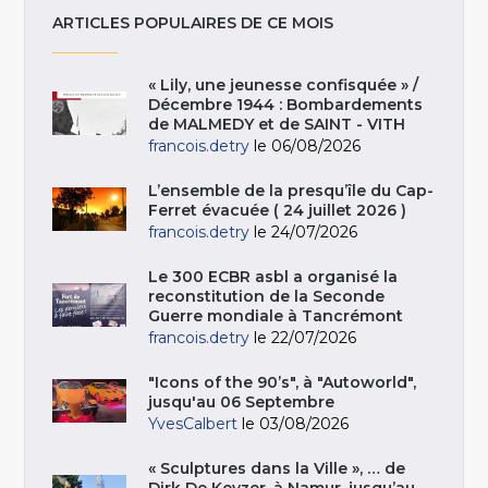
ARTICLES POPULAIRES DE CE MOIS
« Lily, une jeunesse confisquée » /
Décembre 1944 : Bombardements
de MALMEDY et de SAINT - VITH
francois.detry
le 06/08/2026
L’ensemble de la presqu’île du Cap-
Ferret évacuée ( 24 juillet 2026 )
francois.detry
le 24/07/2026
Le 300 ECBR asbl a organisé la
reconstitution de la Seconde
Guerre mondiale à Tancrémont
francois.detry
le 22/07/2026
"Icons of the 90’s", à "Autoworld",
jusqu'au 06 Septembre
YvesCalbert
le 03/08/2026
« Sculptures dans la Ville », … de