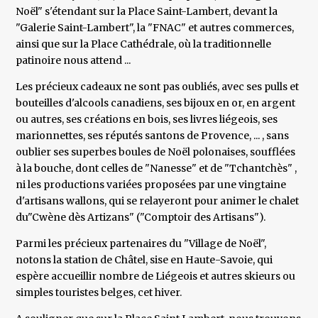
Noël" s'étendant sur la Place Saint-Lambert, devant la
"Galerie Saint-Lambert", la "FNAC" et autres commerces,
ainsi que sur la Place Cathédrale, où la traditionnelle
patinoire nous attend ...
Les précieux cadeaux ne sont pas oubliés, avec ses pulls et
bouteilles d'alcools canadiens, ses bijoux en or, en argent
ou autres, ses créations en bois, ses livres liégeois, ses
marionnettes, ses réputés santons de Provence, ... , sans
oublier ses superbes boules de Noël polonaises, soufflées
à la bouche, dont celles de "Nanesse" et de "Tchantchès" ,
ni les productions variées proposées par une vingtaine
d'artisans wallons, qui se relayeront pour animer le chalet
du"Cwène dès Artizans" ("Comptoir des Artisans").
Parmi les précieux partenaires du "Village de Noël",
notons la station de Châtel, sise en Haute-Savoie, qui
espère accueillir nombre de Liégeois et autres skieurs ou
simples touristes belges, cet hiver.