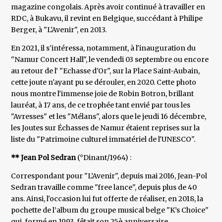
magazine congolais. Après avoir continué à travailler en
RDC, à Bukavu, il revint en Belgique, succédant à Philipe
Berger, à "L'Avenir", en 2013.
En 2021, il s'intéressa, notamment, à l'inauguration du
"Namur Concert Hall", le vendedi 03 septembre ou encore
au retour de l' "Echasse d'Or", sur la Place Saint-Aubain,
cette joute n'ayant pu se dérouler, en 2020. Cette photo
nous montre l'immense joie de Robin Botron, brillant
lauréat, à 17 ans, de ce trophée tant envié par tous les
"Avresses" et les "Mélans", alors que le jeudi 16 décembre,
les Joutes sur Échasses de Namur étaient reprises sur la
liste du "Patrimoine culturel immatériel de l'UNESCO".
** Jean Pol Sedran
(°Dinant/1964) :
Correspondant pour "L’Avenir", depuis mai 2016, Jean-Pol
Sedran travaille comme "free lance", depuis plus de 40
ans. Ainsi, l'occasion lui fut offerte de réaliser, en 2018, la
pochette de l’album du groupe musical belge "K’s Choice"
qui, formé en 1993, fêtait son 25è anniversaire.