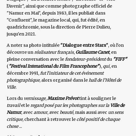
l'Avenir", ainsi que comme photographe officiel de
"Namur en Mai", depuis 1983, il les publiait dans
"Confluent", le magazine local, qui, fut édité, en
quadrichromie, sous la direction de Pierre Dulieu,
jusqu'en 2021.
A noter sa photo intitulée
"Dialogue entre Stars"
, où l'on
découvre un
réalisateur français
,
Guillaume Canet
, en
pleine conversation avec le
fondateur-président
du
"FIFF"
(
"Festival Intenational du Film Francophone"
),
qui
, en
décembre 1991,
fut l'initiateur de cet événement
photographique
, alors organisé dans le
hall de l’Hôtel de
Ville
.
Lors du
vernissage
,
Maxime Prévot
tint à souligner le
travail
et le
regard posé par les photographes sur la
Ville de
Namur
, avec
amour
, avec
beauté
, mais aussi avec
un sens
critique
, cherchant à retrouver le
côté positif de chaque
chose
...