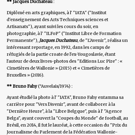
** Jacques Duchateau
:
Diplômé en arts graphiques, à l' "IATA" ("Institut
d'enseignement des Arts Techniques sciences et
Artisanats"), ayant suivi les cours du soir, en
photographie, à l’ "ILFoP" ("Institut Libre de Formation
Permanente"),
Jacques Duchateau
, de "L'Avenir", réalisa un
intéressant reportage, en 1992, dans les camps de
réfugiés de la partie croate de l'ex-Yougoslavie, étant
l'auteur de deux livres-photos des "Editions Luc Pire" : «
Cimetières de Wallonie » (2015) et « Cimetières de
Bruxelles » (2016).
** Bruno Fahy
(°Auvelais/1974) :
Ayant étudié la photo à l' "IATA", Bruno Fahy entamma sa
carrière pour "Vers l'Avenir", avant de collaborer à la
"Dernière Heure", à la "Libre Belgque", puis à l' "Agence
Belga", ayant couvert la "Coupes du Monde" de football, au
Brésil, en 2014, il fut le lauréat, à cette occasion du "Prix du
Journalisme du Parlement de la Fédération Wallonie-