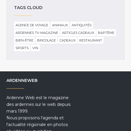
TAGS CLOUD
AGENCE DE VOYAGE
ANIMAUX
ANTIQUITÉS
ARDENNES TV-MAGAZINE
ARTICLES CADEAUX
BAPTÊME
BIEN-ÊTRE
BRICOLAGE
CADEAUX
RESTAURANT
SPORTS
VIN
ARDENNEWEB
Ardenne Web est le magazine
des ardennes sur le web depuis
mars 1999.
Nous proposons l'agenda et
l'actualité régionale en photos