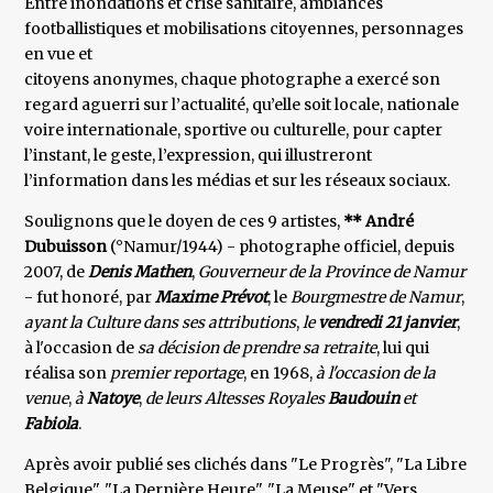
Entre inondations et crise sanitaire, ambiances
footballistiques et mobilisations citoyennes, personnages
en vue et
citoyens anonymes, chaque photographe a exercé son
regard aguerri sur l’actualité, qu’elle soit locale, nationale
voire internationale, sportive ou culturelle, pour capter
l’instant, le geste, l’expression, qui illustreront
l’information dans les médias et sur les réseaux sociaux.
Soulignons que le doyen de ces 9 artistes,
** André
Dubuisson
(°Namur/1944) - photographe officiel, depuis
2007, de
Denis Mathen
,
Gouverneur de la Province de Namur
- fut honoré, par
Maxime Prévot
, le
Bourgmestre de
Namur
,
ayant la Culture dans ses attributions
,
le
vendredi 21 janvier
,
à l'occasion de
sa décision de prendre sa
retraite
, lui qui
réalisa son
premier reportage
, en 1968,
à l'occasion de la
venue
,
à
Natoye
,
de leurs Altesses Royales
Baudouin
et
Fabiola
.
Après avoir publié ses clichés dans "Le Progrès", "La Libre
Belgique", "La Dernière Heure", "La Meuse" et "Vers