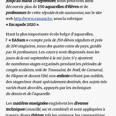
Jusqu’au mardi 15 septembre
, nous pourrons ainsi
découvrir plus de
150 aquarelles d’élèves
et de
professeurs
de cette
réputée école namuroise
, sur le site
web
http://www.eanam.be
, sous la rubrique
« Escapade 2020 »
.
Etant la plus importante école belge d’aquarelles,
l’
« EANam »
compte
près de 250 élèves réguliers
et
près
de 200 stagiaires
,
issus des quatre coins du pays
,
guidés
par 14 professeurs
. Les
cours
y sont dispensés
tous les
jours de la mi-septembre à la mi-juin
. S’y ajoutent
de
nombreux stages
organisés pendant les
périodes de
congés scolaires
, soit de
Toussaint
, de
Noël
, de
Carnaval
,
de
Pâques
et
durant l’été
, nos
enfants
n’étant pas
oubliés
,
des
stages
leur étant
spécialement destinés
, des
sujets très
variés
étant abordés, appuyés par les
techniques
du dessin
et
de l’aquarelle
.
Les
matières enseignées
englobent les
diverses
techniques
(
mouillé
,
sec
et
combiné
) et sont appliquées à
travers
divers
thèmes
, tels les
animaux
, les
compositions