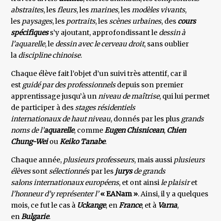
abstraites
, les
fleurs
, les
marines
, les
modèles vivants
,
les
paysages
, les
portraits
, les
scènes urbaines
, des
cours
spécifiques
s’y ajoutant, approfondissant le
dessin à
l’aquarelle
, le
dessin avec le cerveau droit
, sans oublier
la
discipline chinoise
.
Chaque élève fait l’objet d’un suivi très attentif, car il
est
guidé par des professionnels
depuis son premier
apprentissage jusqu’à un
niveau de maîtrise
, qui lui permet
de participer à des
stages résidentiels
internationaux de haut niveau
, donnés par les plus
grands
noms de l’
aquarelle
, comme
Eugen Chisnicean
,
Chien
Chung-Wei
ou
Keiko Tanabe
.
Chaque année,
plusieurs professeurs
, mais aussi
plusieurs
élèves
sont
sélectionnés
par les
jurys
de grands
salons internationaux européens
, et ont ainsi
le plaisir
et
l’honneur d’y représenter l’
« EANam »
. Ainsi, il y a quelques
mois, ce fut le cas à
Uckange
, en
France
, et à
Varna
,
en
Bulgarie
.