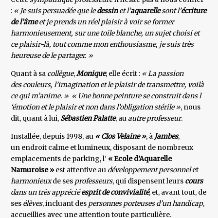
:
« Je suis persuadée que le
dessin
et l’
aquarelle
sont l’
écriture
de l’âme
et je prends un réel plaisir à voir se former
harmonieusement, sur une toile blanche, un sujet choisi et
ce plaisir-là, tout comme mon enthousiasme, je suis très
heureuse de le partager. »
Quant à sa
collègue
,
Monique
, elle écrit :
« La passion
des couleurs, l’imagination et le plaisir de transmettre, voilà
ce qui m’anime. »
« Une bonne peinture se construit dans l
‘émotion et le plaisir et non dans l’obligation stérile »
, nous
dit, quant à lui,
Sébastien Palatte
, au
autre professeur
.
Installée, depuis 1998, au
« Clos Velaine »
, à
Jambes
,
un endroit calme et lumineux, disposant de nombreux
emplacements de parking, l’
« Ecole d’Aquarelle
Namuroise »
est attentive au
développement personnel
et
harmonieux
de ses
professeurs
, qui dispensent leurs
cours
dans un très apprécié
esprit de convivialité
, et, avant tout, de
ses
élèves
, incluant des
personnes porteuses d’un handicap
,
accueillies avec une attention toute particulière.