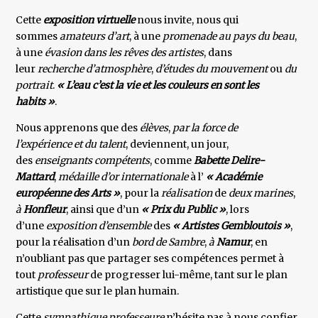
Cette
exposition virtuelle
nous invite, nous qui
sommes
amateurs d’art
, à une
promenade au pays du beau
,
à une
évasion dans les rêves des artistes
, dans
leur
recherche d’atmosphère
,
d’études du mouvement
ou
du
portrait
.
« L’eau c’est la vie et les couleurs en sont les
habits »
.
Nous apprenons que des
élèves
,
par la force de
l’expérience et du talent
, deviennent, un jour,
des
enseignants compétents
, comme
Babette Delire-
Mattard
,
médaille d’or internationale
à l’
« Académie
européenne des Arts »
, pour la
réalisation
de
deux marines
,
à
Honfleur
, ainsi que d’un
« Prix du Public »
, lors
d’une
exposition
d’ensemble
des
« Artistes Gembloutois »
,
pour la réalisation d’un
bord de Sambre
,
à
Namur
, en
n’oubliant pas que partager ses compétences permet à
tout
professeur
de progresser lui-même, tant sur le plan
artistique que sur le plan humain.
Cette
sympathique professeure
n’hésite pas à nous confier