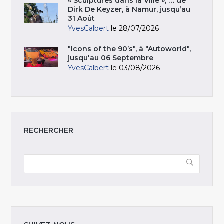
« Sculptures dans la Ville », … de
Dirk De Keyzer, à Namur, jusqu’au
31 Août
YvesCalbert
le 28/07/2026
"Icons of the 90’s", à "Autoworld",
jusqu'au 06 Septembre
YvesCalbert
le 03/08/2026
RECHERCHER