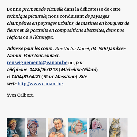
Bonne
promenade virtuelle
dans la délicatesse de cette
technique picturale
, nous conduisant
de paysages
champêtres en paysages urbains
,
de marines en bouquets de
fleurs
et
de portraits en compositions abstraites
,
dans nos
régions
ou
à l’étranger
…
Adresse pour les cours
:
Rue Victor Nonet
,
04
,
5100
Jambes-
Namur
.
Pour tout contact
:
renseignements@eanam.be
ou,
par
téléphone
:
0486/76.02.23
(
Micheline Gillard
)
et
0474/83.64.27
(
Marc
Massinon
).
Site
web
:
http://www.eanam.be
.
Yves Calbert.