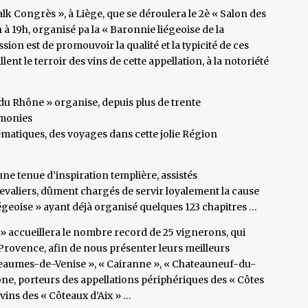
valk Congrès », à Liège, que se déroulera le 2è « Salon des
à 19h, organisé pa la « Baronnie liégeoise de la
on est de promouvoir la qualité et la typicité de ces
lent le terroir des vins de cette appellation, à la notoriété
 du Rhône » organise, depuis plus de trente
émonies
hématiques, des voyages dans cette jolie Région
 tenue d’inspiration templière, assistés
hevaliers, dûment chargés de servir loyalement la cause
égeoise » ayant déjà organisé quelques 123 chapitres …
» accueillera le nombre record de 25 vignerons, qui
Provence, afin de nous présenter leurs meilleurs
eaumes-de-Venise », « Cairanne », « Chateauneuf-du-
ône, porteurs des appellations périphériques des « Côtes
vins des « Côteaux d’Aix » …