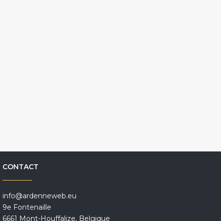
CONTACT
info@ardenneweb.eu
9e Fontenaille
6661 Mont-Houffalize, Belgique