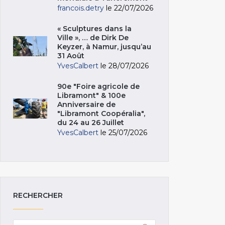
francois.detry
le 22/07/2026
« Sculptures dans la
Ville », … de Dirk De
Keyzer, à Namur, jusqu’au
31 Août
YvesCalbert
le 28/07/2026
90e "Foire agricole de
Libramont" & 100e
Anniversaire de
"Libramont Coopéralia",
du 24 au 26 Juillet
YvesCalbert
le 25/07/2026
RECHERCHER