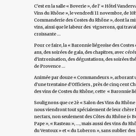
C’est en la salle « Boverie », de l’ « Hôtel Vander
Vins du Rhône », le vendredi 11 novembre, de 10h 
Commanderie des Costes du Rhône », dont la missi
vins, ainsi que le labeur des vignerons, qui travail
croissante …
Pour ce faire, la « Baronnie liégeoise des Costes
ans, des soirées de gala, des chapitres, avec cér
d’intronisation, des dégustations, des soirées t
de Provence …
Animée par douze « Commandeurs », arborant une
d’une trentaine d’Officiers , près de cinq cent C
des vins de Costes du Rhône, cette « Baronnie li
Soulignons que ce 2è « Salon des Vins du Rhône 
nous viendront tout spécialement de leur chère 
nectars, non seulement des Côtes du Rhône (« B
Pape », « Rasteau », …, mais aussi des vins du Rh
du Ventoux » et « du Luberon », sans oublier des 