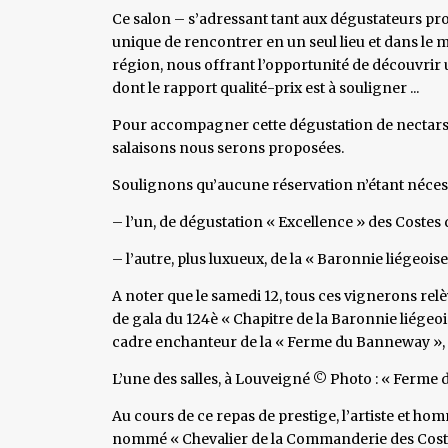
Ce salon – s’adressant tant aux dégustateurs pr
unique de rencontrer en un seul lieu et dans l
région, nous offrant l’opportunité de découvrir u
dont le rapport qualité-prix est à souligner ...
Pour accompagner cette dégustation de nectars 
salaisons nous serons proposées.
Soulignons qu’aucune réservation n’étant nécess
– l’un, de dégustation « Excellence » des Costes
– l’autre, plus luxueux, de la « Baronnie liégeoi
A noter que le samedi 12, tous ces vignerons relè
de gala du 124è « Chapitre de la Baronnie liégeoi
cadre enchanteur de la « Ferme du Banneway »,
L’une des salles, à Louveigné © Photo : « Ferme
Au cours de ce repas de prestige, l’artiste et h
nommé « Chevalier de la Commanderie des Coste