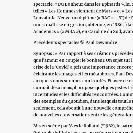
spectacle, « Du Bonheur dans les Epinards », lui 
telles « Les Hommes viennent de Mars » et « Les F
Louvain-la-Neuve, un diplôme (« BAC » + 5″)de 
une « maîtrise en gestion, obtenue, en 1986, à l
Academics » (« MBA »), en Caroline du Sud, avan
Précédents spectacles © Paul Dewandre
Synopsis : « Par rapport à ses créations précéde
que l’amour en couple : le bonheur. Un sujet sur le
crise de la ‘Covid’, a pris une importance enco
éclairante les images et les métaphores, Paul D
auxquels nous sommes confrontés. Et avec ce mé
connaît désormais, il propose quelques pistes t
incertitudes et les difficultés rencontrées. Co
des exemples du quotidien, dans lesquels tout l
seulement, cela aboutit à une nouvelle compréhe
de nouvelles conversations entre les génération
Mis en scène par Yves le Rolland (°1962), le patr
Guignols de l’Info”, ce seul en scène est pourvu 