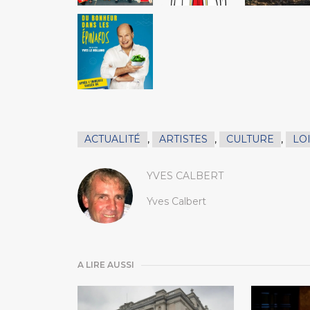
ACTUALITÉ
,
ARTISTES
,
CULTURE
,
LO
YVES CALBERT
Yves Calbert
A LIRE AUSSI