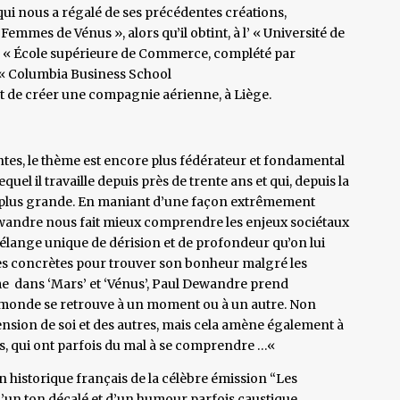
qui nous a régalé de ses précédentes créations,
emmes de Vénus », alors qu’il obtint, à l’ « Université de
l’ « École supérieure de Commerce, complété par
a « Columbia Business School
t de créer une compagnie aérienne, à Liège.
ntes, le thème est encore plus fédérateur et fondamental
quel il travaille depuis près de trente ans et qui, depuis la
re plus grande. En maniant d’une façon extrêmement
ewandre nous fait mieux comprendre les enjeux sociétaux
lange unique de dérision et de profondeur qu’on lui
rès concrètes pour trouver son bonheur malgré les
mme dans ‘Mars’ et ‘Vénus’, Paul Dewandre prend
e monde se retrouve à un moment ou à un autre. Non
nsion de soi et des autres, mais cela amène également à
s, qui ont parfois du mal à se comprendre …«
on historique français de la célèbre émission “Les
d’un ton décalé et d’un humour parfois caustique,