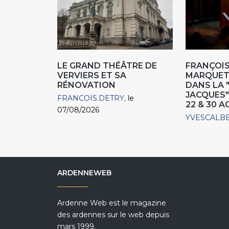
LE GRAND THÉÂTRE DE
FRANÇOIS
VERVIERS ET SA
MARQUET,
RÉNOVATION
DANS LA 
JACQUES"
FRANCOIS.DETRY
le
22 & 30 
07/08/2026
YVESCALB
ARDENNEWEB
Ardenne Web est le magazine
des ardennes sur le web depuis
mars 1999.