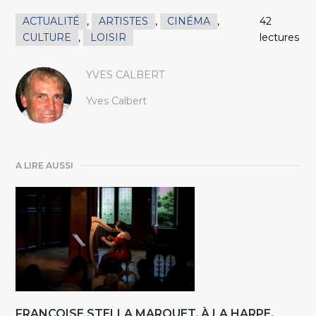
ACTUALITÉ
,
ARTISTES
,
CINÉMA
,
42
CULTURE
,
LOISIR
lectures
YVES CALBERT
Yves Calbert
A LIRE AUSSI
FRANÇOISE STELLA MARQUET, À LA HARPE,