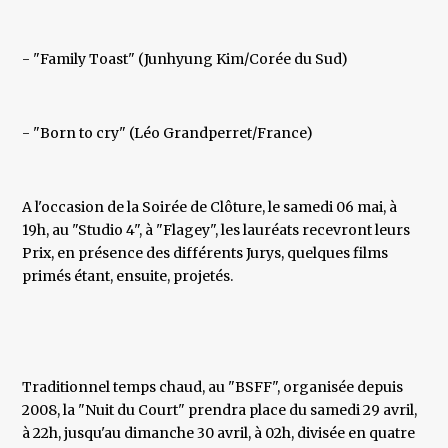
- "Family Toast" (Junhyung Kim/Corée du Sud)
- "Born to cry" (Léo Grandperret/France)
A l'occasion de la Soirée de Clôture, le samedi 06 mai, à
19h, au "Studio 4", à "Flagey", les lauréats recevront leurs
Prix, en présence des différents Jurys, quelques films
primés étant, ensuite, projetés.
Traditionnel temps chaud, au "BSFF", organisée depuis
2008, la "Nuit du Court" prendra place du samedi 29 avril,
à 22h, jusqu'au dimanche 30 avril, à 02h, divisée en quatre