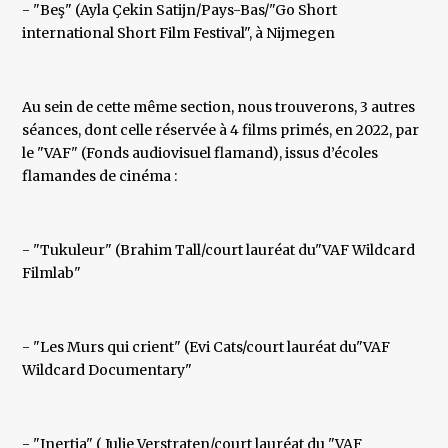
- "Beş" (Ayla Çekin Satijn/Pays-Bas/"Go Short
international Short Film Festival", à Nijmegen
Au sein de cette même section, nous trouverons, 3 autres
séances, dont celle réservée à 4 films primés, en 2022, par
le "VAF" (Fonds audiovisuel flamand), issus d’écoles
flamandes de cinéma :
- "Tukuleur" (Brahim Tall/court lauréat du"VAF Wildcard
Filmlab"
- "Les Murs qui crient" (Evi Cats/court lauréat du"VAF
Wildcard Documentary"
- "Inertia" ( Julie Verstraten/court lauréat du "VAF