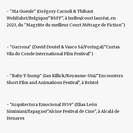
- "Ma Gueule" (Grégory Carnoli & Thibaut
Wohlfahrt/Belgique/"BSFF", à Ixelles/court lauréat, en
2023, du "Magritte du meilleur Court Métrage de Fiction")
- "Garrona" (David Doutel & Vasco Sá/Portugal/"Curtas
Vila do Conde international Film Festival")
- "Baby T-hump" (Ian Killick/Royaume-Uni/"Encounters
Short Film and Animations Festival", à Bristol
- "Arquitectura Emocional 1959" (Elias León
Siminiani/Espagne/"Alcine Festival de Cine", à Alcalá de
Henares