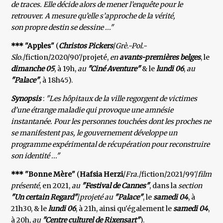
de traces. Elle décide alors de mener l’enquête pour le
retrouver. A mesure qu’elle s’approche de la vérité,
son propre destin se dessine ..."
*** "Apples"
(
Christos Pickers
/
Grè.-Pol.-
Slo.
/fiction/2020/90'/projeté,
en
avants-premières belges
, le
dimanche
05
, à 19h,
au
"Ciné Aventure"
& le
lundi 06
,
au
"Palace"
, à 18h45).
Synopsis
:
"Les hôpitaux de la ville regorgent de victimes
d’une étrange maladie qui provoque une amnésie
instantanée. Pour les personnes touchées dont les proches ne
se manifestent pas, le gouvernement développe un
programme expérimental de récupération pour reconstruire
son identité ..."
*** "Bonne Mère"
(
Hafsia Herzi
/
Fra.
/fiction/2021/99'/
film
présenté
, en 2021,
au
"Festival de Cannes"
, dans la
section
"Un certain Regard"
/
projeté au
"Palace"
, le
samedi 04
, à
21h30, & le
lundi 06
, à 21h, ainsi qu'également le
samedi 04
,
à 20h,
au
"Centre culturel de Rixensart"
).