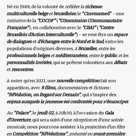
Né en 1989, de la volonté de
refléter la
richesse
multiculturelle belge
et
bruxelloise
, le
"Cinemamed"
- une
initiative
de la
"COCOF"
(
"C0mmission COmmunautaire
Française"
), en
collaboration
avec le
"CBAI"
(
"Centre
Bruxellois d’Action Interculturelle"
) - se veut être un
espace
de dialogues
et
d’échanges entre le Nord et le Sud
, entre les
populations d’origines diverses,
à
Bruxelles
,
entre les
professionnels belges
et
méditerranéens
,
entre le
public
et les
personnalités invitées
, qui se prêtent volontiers aux
débats
et
rencontres
.
A noter qu'en 2021, une
nouvelle compétition
fait son
apparition, avec
8 films,
documentaires
et
fictions
:
“RêVolution, un Regard sur Demain”
, qui s’inspire des
enjeux auxquels la jeunesse est confrontée pour s’émanciper
.
Au
"Palace"
, le
jeudi 02
, à 20h30, à l'occasion du
Gala
d'Ouverture
, qui sera suivi d'une
réception
et d'une
soirée
musicale
, nous pourrons assister à la
projection d'un
film
en
Compétition
"RêVolutions"
,
présenté en
avant-première