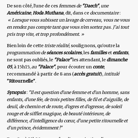
De son côté, l'une de ces
femmes de
"Daech"
,
une
Américaine
,
Hoda Muthana
, dit, dans ce
documentaire
:
« Lorsque vous subissez un lavage de cerveau, vous ne vous
en rendez pas compte tant que vous n’en sortez pas. J’ai tout
pris trop vite, et trop profondément. »
Bien loin de cette
triste réalité
, soulignons, qu'outre la
programmation de
séances scolaires
, les
familles
et
enfants
,
ne sont pas oubliés, le
"Palace"
les attendant, le
dimanche
05
, à 15h15,
au
"Palace"
, pour écouter un
conte
,
recommandé à partir de 8 ans (
accès gratuit
),
intitulé
"Ritournelle"
.
Synopsis
:
"Il est question d'une femme et d'un homme, sans
enfants, d'une fée, de trois petites filles, de fil et d’aiguille, de
deuil, de chemin et de route, d’ogres et d’ogresse, de soleil
rouge et de sifflet magique, de beauté intérieure, de
différence, d’intelligence du cœur, d’une petite ritournelle et
d’un prince, évidemment !"