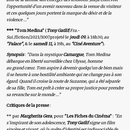
l’opportunité d’un avenir nouveau dans la venue du visiteur
et ces quelques jours portent la marque du désir et de la
violence ..."
*** "Tom Medina"
(
Tony Gatlif
/
Fra.-
Sui.
/fiction/2021/100'/projeté le
jeudi 09
, à 18h30,
au
"Palace"
,
& le
samedi 11,
à 19h, au
"Ciné Aventure"
).
Synopsis
:
"Dans la mystique
Camargue
, Tom Medina
débarque en liberté surveillée chez Ulysse, homme
au grand cœur. Tom aspire à devenir quelqu’un de bien mais
il se heurte à une hostilité ambiante qui ne change pas à son
égard. Quand il croise la route de Suzanne, qui a été séparée
de sa fille, Tom est prêt à créer sa propre justice pour prendre
sa revanche sur le monde ..."
Critiques de la presse
:
** par
Margherita Gera
, pour
"Les Fiches du Cinéma"
:
"En
s’inspirant de son adolescence,
Tony Gatlif
signe un film
sincère et vivant, où la quête d’identité est indissociable de