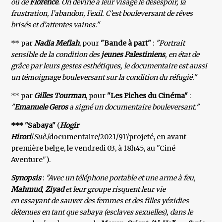
ou de
Florence
. On devine à leur visage le désespoir, la
frustration, l’abandon, l’exil. C’est bouleversant de rêves
brisés et d’attentes vaines."
** par
Nadia Meflah
, pour
"Bande à part"
:
"Portrait
sensible de la condition des
jeunes Palestiniens
, en état de
grâce par leurs gestes esthétiques, le documentaire est aussi
un témoignage bouleversant sur la condition du réfugié."
** par
Gilles Tourman
, pour
"Les Fiches du Cinéma"
:
"
Emanuele Geros
a signé un documentaire bouleversant."
*** "Sabaya"
(
Hogir
Hirori
/
Suè
./documentaire/2021/91'/projeté, en avant-
première belge, le vendredi 03, à 18h45, au "Ciné
Aventure").
Synopsis
:
"Avec un téléphone portable et une arme à feu,
Mahmud
,
Ziyad
et leur groupe risquent leur vie
en essayant de sauver des femmes et des filles yézidies
détenues en tant que sabaya (esclaves sexuelles), dans le