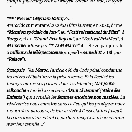
camp le plus dangereux du
Moyen-Orient
,
'Al-Hol'
, en
Syrie
...
"
*** "Mères"
(
Myriam Bakir
/
Fra.-
Maroc
/documentaire/2020/62'/
film lauréat
, en 2020, d'une
"Mention spéciale du Jury"
, au
"Festival national du Film"
,
à
Tanger
, et du
"Grand-Prix Enjeux"
,
au
"Festival PrixMed"
,
à
Marseille
/
diffusé par
"TV2 M Maroc"
, il a été vu par près de
3 millions de téléspectateurs
/
projeté
le
samedi 11
, à 18h,
au
"
Palace"
).
Synopsis
:
"Au
Maroc
, l'article 490 du Code pénal condamne
les mères célibataires à la prison ferme. Et la Société les
fustige comme des parias. Pour les défendre,
Mahjouba
Edbouche
a fondé l’association
'Oum El Banine'
(
'Mère des
Enfants'
) qui accueille les
femmes enceintes non mariées
. La
réalisatrice nous entraîne dans ce lieu qui les protège et nous
montre leur parcours, de leur arrivée à l’association jusqu’à
la naissance d’un enfant et, parfois, jusqu’à la réconciliation
avec leur famille ..."