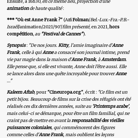
Ensuite, à 16h30,
en ce même lieu
,
projection d'une
animation
de haute qualité
:
*** "Où est Anne Frank ?"
(A
ri Folman
/
Bel.-Lux.-Fra.-P.B.-
Israël
/animation/2021/90'/
film présenté
, en 2021,
hors
compétition
,
au
"Festival de Cannes"
).
Synopsis
:
"De nos jours.
Kitty
, l’amie imaginaire d’
Anne
Frank
, celle à qui
Anne
a consacré son journal intime, prend
vie par magie dans la maison d’
Anne Frank
, à
Amsterdam
.
Elle pense que, si elle est vivante, Anne doit l’être aussi. Elle
se lance alors dans une quête incroyable pour trouver
Anne
..."
Kaleem Aftab
, pour
"Cineuropa.org"
, écrit :
"Ce film est un
petit bijou. Beaucoup de films sur la crise des réfugiés ont été
réalisés ces dix dernières années, suite au
'Printemps arabe'
,
mais celui-ci se démarque, pour être un film familial, qui ne
craint pas de mettre en avant la
responsabilité des vieilles
puissances coloniales
, qui commémorent des figures
comme celles d'
Anne Frank
, mais oublient les leçons