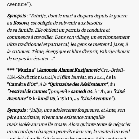
Aventure").
Synopsis
:
"Fahrije, dont le mari a disparu depuis la guerre
au
Kosovo
, est obligée de subvenir aux besoins
de sa famille. Elle obtient un permis de conduire et
commence à travailler. Dans son village, un environnement
ultra traditionnel et patriarcal, les gens se mettent à jaser, à
la critiquer. Têtue, énergique et libre d’esprit, Fahrije choisit
de ne pas les écouter ..."
*** "Murina"
(
Antonela Alamat Kusijanovic
/
Cro.-Brésil-
USA-Slo.
/fiction/2021/90'/
film lauréat
, en 2021, de la
"Caméra d'Or
",
à la
"Quinzaine des Réalisateurs"
, du
"Festival de Cannes"
/
projeté
le
samedi 04
, à 17h, au
"Ciné
Aventure"
& le
lundi 06
, à 19h15,
au
"Ciné Aventure"
).
Synopsis
:
"Julija, une adolescente fougueuse, et Ante, son
père autoritaire, vivent une existence tranquille
mais isolée sur une île croate. Alors qu’Ante tente de négocier
un accord qui changera peut-être leur vie, la visite d’un vieil
ami de la famille fait émerger des tensions. Julija entrevoit