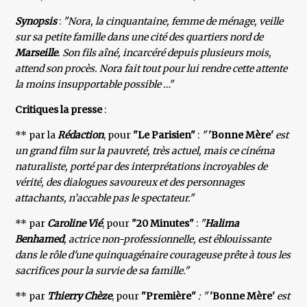
Synopsis
:
"Nora, la cinquantaine, femme de ménage, veille
sur sa petite famille dans une cité des quartiers nord de
Marseille
. Son fils aîné, incarcéré depuis plusieurs mois,
attend son procès. Nora fait tout pour lui rendre cette attente
la moins insupportable possible …"
Critiques la presse
:
** par la
Rédaction
, pour
"Le Parisien"
:
"
'Bonne Mère'
est
un grand film sur la pauvreté, très actuel, mais ce cinéma
naturaliste, porté par des interprétations incroyables de
vérité, des dialogues savoureux et des personnages
attachants, n’accable pas le spectateur."
** par
Caroline Vié
, pour
"20 Minutes"
:
"
Halima
Benhamed
, actrice non-professionnelle, est éblouissante
dans le rôle d'une quinquagénaire courageuse prête à tous les
sacrifices pour la survie de sa famille."
** par
Thierry Chèze
, pour
"Première"
: "
'Bonne Mère'
est