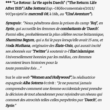
*** "Le Retour
: la Vie après Daech"
(
"The Return: Life
After ISIS"
/
Alba Sottora
/
Esp.-UK
/documentaire/2021/
90'/projeté le
mercredi 08
, à 18h,
au
"Ciné Aventure"
).
Synopsis
:
"Nous pénétrons dans la prison du camp
'Roj'
, en
Syrie
, qui accueille les femmes de
combattants de 'Daech'
.
Parmi elles, probablement la plus célèbre recrue britannique,
Shamima Begum
, qui a fui le pays lorsqu’elle avait 15 ans, et
H
oda Muthana
, originaire des
États-Unis
, qui aurait incité
ses abonnés sur
'Twitter'
à soutenir n-l’
État islamique
.
Universellement honnies par les médias, ces femmes
racontent leurs histoires pour la
toute première fois ..."
Sur le
site web
“Women and Hollywood”
, la
réalisatrice
espagnole
Alba Sotorra
écrivit :
“Je ne pourrai jamais
comprendre comment une femme occidentale peut prendre
la décision de tout abandonner pour rejoindre un réseau qui
commet des atrocités telles celles perpétrées par
'Daech'
, en
Syrie
."