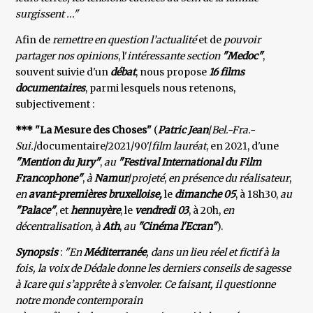
surgissent ..."
Afin de
remettre en question l’actualité
et de
pouvoir
partager nos opinions
, l'
intéressante section
"Medoc"
,
souvent suivie d'un
débat
, nous propose
16 films
documentaires
, parmi lesquels nous retenons,
subjectivement :
*** "La Mesure des Choses"
(
Patric Jean
/
Bel.-Fra.-
Sui.
/documentaire/2021/90'/
film lauréat
, en 2021, d'une
"Mention du Jury"
,
au
"Festival International du Film
Francophone"
,
à
Namur
/
projeté
,
en présence du réalisateur
,
en
avant-premières bruxelloise,
le
dimanche 05
, à 18h30,
au
"Palace"
, et
hennuyère
, le
vendredi 03
, à 20h,
en
décentralisation
,
à
Ath
,
au
"Cinéma l'Ecran"
).
Synopsis
:
"En
Méditerranée
, dans un lieu réel et fictif à la
fois, la voix de Dédale donne les derniers conseils de sagesse
à Icare qui s’apprête à s’envoler. Ce faisant, il questionne
notre monde contemporain