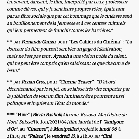
émouvant, dansant, le film, interprété par ceux, professeur
comme élèves, qui y jouent leurs propres rôles, épate tant
par sa fibre sociale que par cet hommage que le cinéaste rend
au bouillonnement de la jeunesse et à ces centres culturels
qui leur permettent de franchir toutes les barrières."
** par
Fernando Ganzo
, pour
"Les Cahiers du Cinéma"
:
"La
douceur du film pourrait sembler un gage d’idéalisation,
mais ne l’est pas tant :
Ayouch
a une vision noble du talent,
qui ne peut être compris qu’en saisissant ce que chacun a de
beau."
** par
Renan Cros
, pour
"Cinema Teaser"
:
"D’abord
décontenancé par le sujet, on se laisse très vite emporter par
la jubilation de voir un film lumineux être pourtant aussi
politique et inquiet sur l’état du monde."
*** "Hive"
(
Blerta Basholl
/
Albanie-Kosovo-Macédoine du
Nord-Suisse
/fiction/2021/84'/
film lauréat
de l'
"Antigone
d’Or"
, au
"Cinemed"
,
à
Montpellier
/
projeté
le
lundi 06
, à
21h30,
au
"Palace"
,
le
vendredi 10
, à 21h30,
au
"Ciné