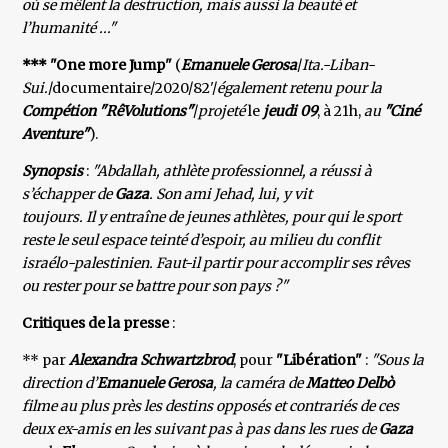
où se mêlent la destruction, mais aussi la beauté et
l’humanité ..."
*** "One more Jump"
(
Emanuele Gerosa
/
Ita.-Liban-
Sui.
/documentaire/2020/82'/
également retenu pour la
Compétion "RêVolutions"
/
projeté
le
jeudi 09
, à 21h,
au
"Ciné
Aventure"
).
Synopsis
:
"Abdallah, athlète professionnel, a réussi à
s’échapper de
Gaza
. Son ami Jehad, lui, y vit
toujours. Il y entraîne de jeunes athlètes, pour qui le sport
reste le seul espace teinté d’espoir, au milieu du conflit
israélo-palestinien. Faut-il partir pour accomplir ses rêves
ou rester pour se battre pour son pays ?"
Critiques de la presse
:
** par
Alexandra Schwartzbrod
, pour
"Libération"
:
"Sous la
direction d’
Emanuele Gerosa
, la caméra de
Matteo
Delbò
filme au plus près les destins opposés et contrariés de ces
deux ex-amis en les suivant pas à pas dans les rues de
Gaza