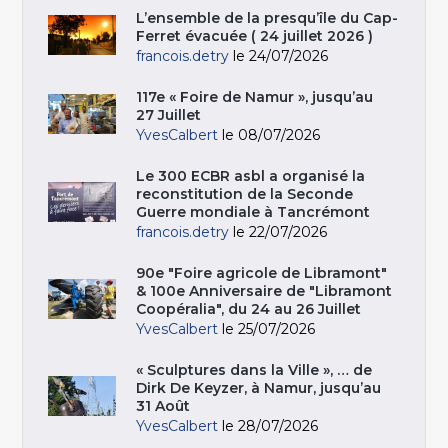
L’ensemble de la presqu’île du Cap-
Ferret évacuée ( 24 juillet 2026 )
francois.detry
le 24/07/2026
117e « Foire de Namur », jusqu’au
27 Juillet
YvesCalbert
le 08/07/2026
Le 300 ECBR asbl a organisé la
reconstitution de la Seconde
Guerre mondiale à Tancrémont
francois.detry
le 22/07/2026
90e "Foire agricole de Libramont"
& 100e Anniversaire de "Libramont
Coopéralia", du 24 au 26 Juillet
YvesCalbert
le 25/07/2026
« Sculptures dans la Ville », … de
Dirk De Keyzer, à Namur, jusqu’au
31 Août
YvesCalbert
le 28/07/2026