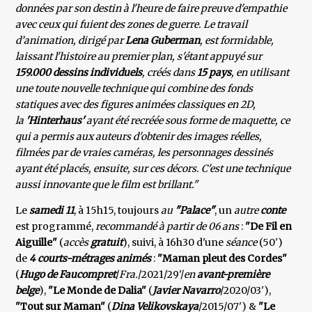
données par son destin à l'heure de faire preuve d'empathie
avec ceux qui fuient des zones de guerre. Le travail
d’animation, dirigé par
Lena Guberman
, est formidable,
laissant l'histoire au premier plan, s'étant appuyé sur
159.000 dessins individuels
, créés dans
15 pays
, en utilisant
une toute nouvelle technique qui combine des fonds
statiques avec des figures animées classiques en 2D,
la
'Hinterhaus'
ayant été recréée sous forme de maquette, ce
qui a permis aux auteurs d'obtenir des images réelles,
filmées par de vraies caméras, les personnages dessinés
ayant été placés, ensuite, sur ces décors. C'est une technique
aussi innovante que le film est brillant."
Le
samedi 11
, à 15h15, toujours
au
"Palace"
, un
autre
conte
est programmé,
recommandé à partir de 06 ans
:
"De Fil en
Aiguille"
(
accès
gratuit
), suivi, à 16h30 d'une
séance
(50')
de
4 courts-métrages animés
:
"Maman pleut des Cordes"
(
Hugo de Faucompret
/
Fra.
/2021/29'/
en
avant-première
belge
),
"Le Monde de Dalia"
(
Javier
Navarro
/2020/03'),
"Tout sur Maman"
(
Dina Velikovskaya
/2015/07') &
"Le