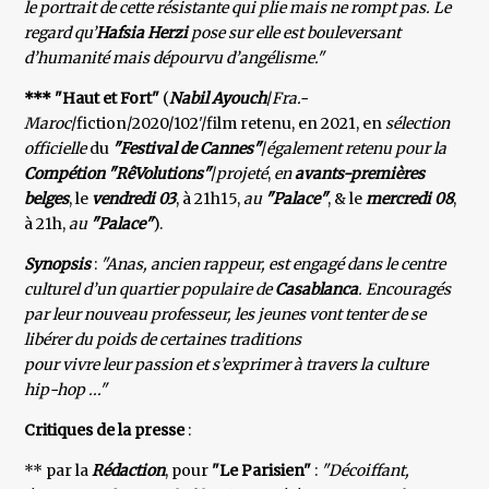
le portrait de cette résistante qui plie mais ne rompt pas. Le
regard qu’
Hafsia Herzi
pose sur elle est bouleversant
d’humanité mais dépourvu d’angélisme."
*** "Haut et Fort"
(
Nabil Ayouch
/
Fra.-
Maroc
/fiction/2020/102'/film retenu, en 2021, en
sélection
officielle
du
"Festival de Cannes"
/
également retenu pour la
Compétion "RêVolutions"​
/
projeté
,
en
avants-premières
belges
, le
vendredi 03
, à 21h15,
au
"Palace"
, & le
mercredi 08
,
à 21h,
au
"Palace"
).
Synopsis
:
"Anas, ancien rappeur, est engagé dans le centre
culturel d’un quartier populaire de
Casablanca
. Encouragés
par leur nouveau professeur, les jeunes vont tenter de se
libérer du poids de certaines traditions
pour vivre leur passion et s’exprimer à travers la culture
hip-hop ..."
Critiques de la presse
:
** par la
Rédaction
, pour
"Le Parisien"
:
"Décoiffant,