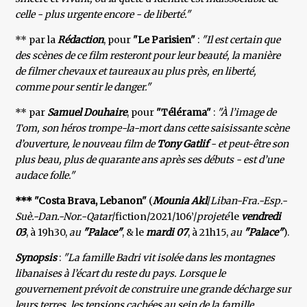
celle - plus urgente encore - de liberté."
** par la
Rédaction
, pour
"Le Parisien"
:
"Il est certain que
des scènes de ce film resteront pour leur beauté, la manière
de filmer chevaux et taureaux au plus près, en liberté,
comme pour sentir le danger."
** par
Samuel Douhaire
, pour
"Télérama"
:
"À l’image de
Tom, son héros trompe-la-mort dans cette saisissante scène
d’ouverture, le nouveau film de
Tony Gatlif
- et peut-être son
plus beau, plus de quarante ans après ses débuts - est d’une
audace folle."
*** "Costa Brava, Lebanon"
(
Mounia Akl
/
Liban-Fra.-Esp.-
Suè.-Dan.-Nor.-Qatar
/fiction/2021/106’/
projeté
le
vendredi
03
, à 19h30,
au
"Palace"
, & le
mardi 07
, à 21h15,
au
"Palace"
).
Synopsis
:
"La famille Badri vit isolée dans les montagnes
libanaises à l’écart du reste du pays. Lorsque le
gouvernement prévoit de construire une grande décharge sur
leurs terres, les tensions cachées au sein de la famille