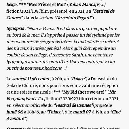
belge
:
*** "Mes Frères et Moi"
(
Yohan
Manca
/
Fra.
/
fiction/2021/108'/film présenté, en 2021,
au
"Festival de
Cannes"
, dans la
section
"Un certain
Regard"
).
Synopsis
:
"Nour a 14 ans. Il vit dans un quartier populaire
au bord de la mer. Il s’apprête à passer un été rythmé par les
mésaventures de ses grands frères, la maladie de sa mère et
des travaux d’intérêt général. Alors qu’il doit repeindre un
couloir de son collège, il rencontre Sarah, une chanteuse
lyrique qui anime un cours d’été. Une rencontre qui va lui
ouvrir de nouveaux horizons …"
Le
samedi 11 décembre
, à 20h,
au
"Palace"
,
à l'occasion du
Gala de Clôture, nous pourrons voir, avant une réception
et une soirée musicale
: *** "My Kid (here we are)"
(
Nir
Bergman
/
Israël-Ita.
/fiction/2020/92'/ film retenu, en 2021,
en
sélection officielle
du
"Festival de Cannes"
/
projeté
le
lundi 06
, à 18h45,
au
"Palace"
, & le
mardi 07
, à 19h,
au
"Ciné
Aventure"
).