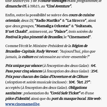
une
séance
(98') de
5 courts-métrages
étant
programmée
, le
dimanche 05
, à 19h15,
au
"Ciné Aventure"
.
Enfin, outre la possibilité se suivre des
cours de cuisine
orientale
,
deux DJ
,
"Radio Martiko"
&
"La Sirocco"
, ainsi
que
deux groupes
,
"Mamaliga Orkestar"
&
"Sultanats,
B’net Chaabi"
, animeront,
au
"Palace"
,
trois soirées du
Festival le plus pimenté de Bruxelles
, le
"Cinemamed"
.
Comme l'écrit le
Ministre-Président de la
Région de
Bruxelles-Capitale
,
Rudy Vervoot
:
"Aujourd’hui, plus que
jamais, la
culture
est nécessaire au vivre-ensemble !"
Prix unique par séance
(
à l'exception des deux Galas
) :
6€
.
Pass pour cinq séances
(
à l'exception des deux Galas
) :
25€
.
Prix pour chacun des Galas d'Ouverture et de Clôture
(
réception
et
soirée musicale incluses
) :
10€
.
"Art. 27"
:
acceptés (
à l'exception des deux Galas
).
Obligations
sanitaires
:
présentation
du
"Covid Safe
Ticket"
et d'une
pièce d'identité
, ainsi que du
port du masque bucal
.
Site web
:
www.cinemamed.be
.