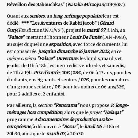
Réveillon des Babouchkas"
(
Natalia
Mirzoyan
/2019/08').
Quant aux
seniors
, un
long-métrage populaire
leur est
dédié :
*** "Les Aventures de Rabbi Jacob"
(
Gérard
Oury
/
Fra.
/fiction/1973/95'), projeté le
mardi 07
, à 14h,
au
"Palace"
, mettant à l'honneur
Louis De Funès
(1914-1983),
au sujet duquel une
exposition
, avec force documents, lui
est consacrée,
jusqu'au dimanche 16 janvier 2022
,
en ce
même cinéma
"Palace"
.
Ouverture
: les lundis, mardis et
jeudis, de 11h à 18h, les mercredis, vendredis et samedis,
de 11h à 19h.
Prix d'entrée
:
10€
(
08€
, de 06 à 17 ans, pour les
étudiants, enseignants et seniors /
07€
, pour les membres
d'un groupe scolaire /
0€
, pour les moins de 06 ans/32€,
pour 2 adultes et 2 enfants).
Par ailleurs, la
section
"Panorama"
nous propose
14 longs-
métrages hors compétition
, alors que le
projet
"Halaqat"
programme
3 documentaires de production arabo-
européenne
, à découvrir
à
"Bozar"
, le
lundi 06
, à 18h et
20h30, ainsi que le
mardi 07
, à 20h30.