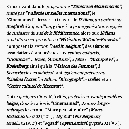
S’inscrivant dans le
programme
“Tunisie en Mouvements”
,
initié par
"Wallonie Bruxelles International"
, le
"Cinemamed"
, dresse, au travers de
17 films
,
un portrait du
Maghreb
d’aujourd’hui
, grâce à la
jeune génération engagée
de cinéastes du
sud de la Méditerranée
, alors que
18 films
produits ou co-produits en
"Fédération
Wallonie-Bruxelles"
composent la
section
"Med in Belgium"
, des
séances
associatives
étant prévues aux
centres
culturels
,
"L'Entrelas"
,
à
Evere
,
"Armillaire"
,
à
Jette
, et
"Archipel 19"
,
à
Koekelberg
, ainsi qu'à la
"Maison des
Femmes"
,
à
Schaerbeek
, des
soirées
étant
également prévues au
"Cinéma l'Ecran"
,
à
Ath
,
au
"Kinograph"
,
à
Ixelles
, et au
"Centre culturel de Rixensart"
.
Outre
quelques films
déjà cités,
projetés en a
vant-premières
belges
,
dans le cadre du
"Cinemamed"
,
3
autres
longs-
métrages
le seront : "
Marx peut attendre"
(
Marco
Bellochio
/
Ita.
/2021/101’),
"My Kid"
(
Nir Bergman
/
Israël
/2021/92’) et
"Squad"
(
Ayten Amin
/Égypte/2021/96’),