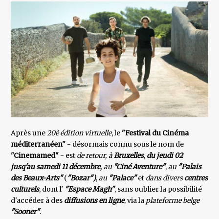
Après une
20è édition virtuelle
, le
"Festival du Cinéma
méditerranéen"
- désormais connu sous le nom de
"Cinemamed"
- est
de retour, à
Bruxelles
,
du jeudi 02
jusq'au samedi 11 décembre
, au
"Ciné Aventure"
,
au
"Palais
des Beaux-Arts"
(
"Bozar")
,
au
"Palace"
et
dans
divers
centres
culturels
, dont l'
"Espace Magh"
, sans oublier la possibilité
d'accéder à des
diffusions en ligne
, via la
plateforme belge
"Sooner"
.