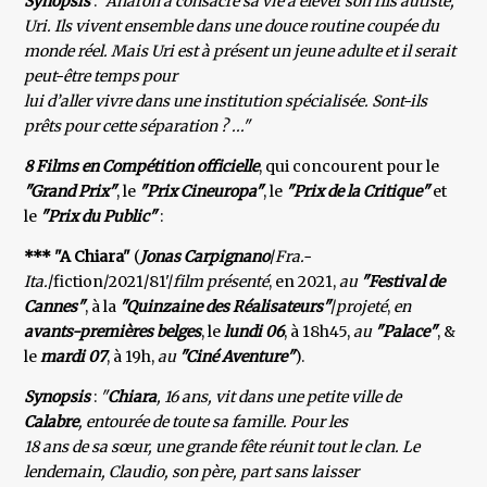
Synopsis
:
"Aharon a consacré sa vie à élever son fils autiste,
Uri. Ils vivent ensemble dans une douce routine coupée du
monde réel. Mais Uri est à présent un jeune adulte et il serait
peut-être temps pour
lui d’aller vivre dans une institution spécialisée. Sont-ils
prêts pour cette séparation ? ..."
8 Films en Compétition officielle
, qui concourent pour le
"Grand Prix"
, le
"Prix Cineuropa"
, le
"Prix de la
Critique"
et
le
"Prix du Public"
:
*** "A Chiara"
(
Jonas Carpignano
/
Fra.-
Ita.
/fiction/2021/81'/
film présenté
, en 2021,
au
"Festival de
Cannes"
, à la
"Quinzaine des Réalisateurs"
/
projeté
,
en
avants-premières belges
, le
lundi 06
, à 18h45,
au
"Palace"
, &
le
mardi 07
, à 19h,
au
"Ciné Aventure"
).
Synopsis
:
"
Chiara
, 16 ans, vit dans une petite ville de
Calabre
, entourée de toute sa famille. Pour les
18 ans de sa sœur, une grande fête réunit tout le clan. Le
lendemain, Claudio, son père, part sans laisser