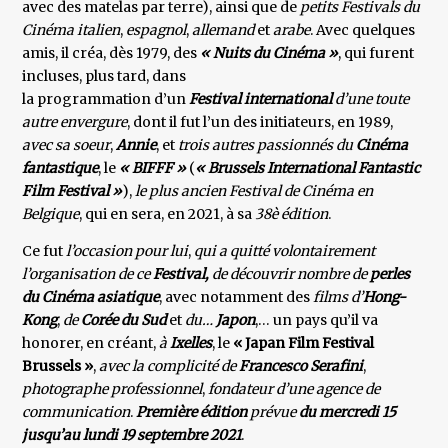
avec des matelas par terre), ainsi que de
petits Festivals du
Cinéma italien
,
espagnol
,
allemand
et
arabe
. Avec quelques
amis, il créa, dès 1979, des
« Nuits du Cinéma »
, qui furent
incluses, plus tard, dans
la programmation d’un
Festival international
d’une toute
autre envergure
, dont il fut l’un des initiateurs, en 1989,
avec sa soeur
,
Annie
, et
trois autres passionnés du
Cinéma
fantastique
, le
« BIFFF »
(
« Brussels International Fantastic
Film Festival »
),
le plus ancien Festival de Cinéma en
Belgique
, qui en sera, en 2021, à sa
38è édition
.
Ce fut
l’occasion pour lui
,
qui a quitté volontairement
l’organisation de ce
Festival,
de découvrir nombre de
perles
du Cinéma asiatique
, avec notamment des
films d’
Hong-
Kong
,
de
Corée du Sud
et
du…
Japon
,… un pays qu’il va
honorer, en créant,
à
Ixelles
, le
« Japan Film Festival
Brussels »
,
avec la complicité de
Francesco Serafini
,
photographe professionnel
,
fondateur d’une agence de
communication
.
Première édition
prévue
du mercredi 15
jusqu’au lundi 19 septembre 2021
.