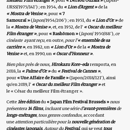
meilleur Film étranger »
, pour
« Dersou Ouzala »
(
Japon-
URSS
/1975/141′) ; en 1954, du
« Lion d’Argent »
de la
« Mostra de Venise »
, pour
« 7
Samouraï »
(
Japon
/1954/206′) ; en 1951, du
« Lion d’Or »
de
la
« Mostra de
Venise »
, et, en 1952, de l’
« Oscar du meilleur
Film étranger »
, pour
« Rashōmon »
(
Japon
/ 1950/88′),
ce
cinéaste
ayant reçu
, en outre,
pour l’
« ensemble de sa
carrière »
, en 1982, un
« Lion d’Or »
de la
« Mostra de
Venise »
et, en 1990, un
« Oscar d’Honneur »
.
Bien plus près de nous,
Hirokazu Kore-eda
remporta, en
2018, la
« Palme d’Or »
du
« Festival de Cannes »
,
pour
« Une Affaire de Famille »
(Japon/2018/121′), ainsi
qu’en 2019, l’
« Oscar du meilleur Film étranger »
et
le « César du meilleur Film étranger ».
Cette
1ère édition
du
« Japan Film Festival Brussels »
nous
présentera
14 films
,
incluant une série d
’avant-premières
de
longs-métrages
,
tous genres confondus
, accordant
une
attention particulière pour la
nouvelle génération de
cinéastes japonais
.
Autour du
Festival
, qui se veut
tous