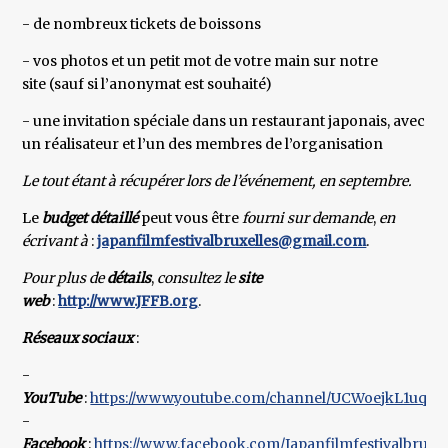
- de nombreux tickets de boissons
- vos photos et un petit mot de votre main sur notre
site (sauf si l’anonymat est souhaité)
- une invitation spéciale dans un restaurant japonais, avec
un réalisateur et l’un des membres de l’organisation
Le tout étant à récupérer lors de l’événement, en septembre.
Le
budget détaillé
peut vous être
fourni sur demande
,
en
écrivant à
:
japanfilmfestivalbruxelles@gmail.com
.
Pour plus de
détails
,
consultez le
site
web
:
http://www.JFFB.org
.
Réseaux sociaux
:
-
YouTube
:
https://www.youtube.com/channel/UCWoejkL1u
-
Facebook
:
https://www.facebook.com/Japanfilmfestivalbrusse