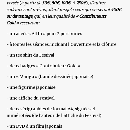
versée
(
à partir de
30€
,
50€
,
100€
et
250€
),
d’autres
cadeaux sont prévus
,
allant jusqu’à ceux qui verseront
500€
ou davantage
,
qui
,
en leur qualité de
« Contributeurs
Gold »
recevront
:
- un accès « All In » pour 2 personnes
- à toutes les séances, incluant l’Ouverture et la Clôture
- un tee shirt du Festival
- deux badges « Contributeur Gold »
- un « Manga » (bande dessinée japonaise)
- une figurine japonaise
- une affiche du Festival
- deux sérigraphies de format A4, signées et
numérotées (de l’auteur de l’affiche du Festival)
- un DVD d’un film japonais