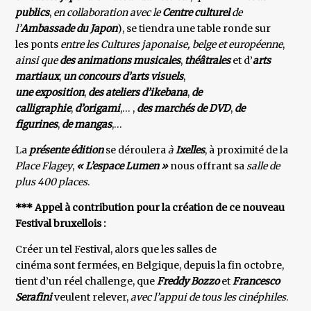
publics
,
en collaboration avec le
Centre
culturel
de
l’
Ambassade du Japon
), se tiendra une table ronde sur
les ponts
entre les Cultures japonaise, belge et
européenne
,
ainsi que
des
animations musicales
,
théâtrales
et d’
arts
martiaux
,
un concours d’arts visuels
,
une exposition
,
des ateliers d’ikebana
,
de
calligraphie
,
d’origami
,… ,
des marchés de DVD
,
de
figurines
,
de mangas
,…
La
présente édition
se déroulera
à
Ixelles
, à proximité de la
Place Flagey
,
« L’espace Lumen »
nous offrant sa
salle de
plus 400 places
.
*** Appel à contribution pour la création de ce nouveau
Festival bruxellois :
Créer un tel Festival, alors que les salles de
cinéma sont fermées, en Belgique, depuis la fin octobre,
tient d’un réel challenge, que
Freddy Bozzo
et
Francesco
Serafini
veulent relever,
avec l’appui de tous les cinéphiles
.