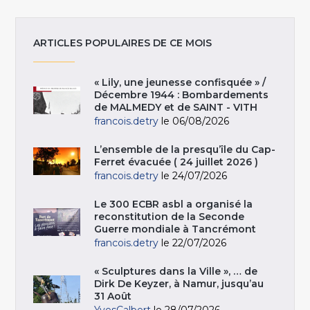
ARTICLES POPULAIRES DE CE MOIS
« Lily, une jeunesse confisquée » /
Décembre 1944 : Bombardements
de MALMEDY et de SAINT - VITH
francois.detry
le 06/08/2026
L’ensemble de la presqu’île du Cap-
Ferret évacuée ( 24 juillet 2026 )
francois.detry
le 24/07/2026
Le 300 ECBR asbl a organisé la
reconstitution de la Seconde
Guerre mondiale à Tancrémont
francois.detry
le 22/07/2026
« Sculptures dans la Ville », … de
Dirk De Keyzer, à Namur, jusqu’au
31 Août
YvesCalbert
le 28/07/2026