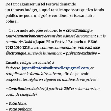
De fait organiser un tel Festival demande
un fameux budget, auquel tant les sponsors que les fonds
publics ne pourront guère contibuer, crise sanitaire
oblige…
… La formule adoptée est donc le
« crowdfunding »
,
tout
virement bancaire
devant être adressé directement sur le
compte de l’
asbl
« Japan Film Festival Brussels »
:
BE08
7512 1036 1213
,
avec
,
comme commentaire
,
votre adresse
électronique
,
suivie de la mention
:
« prévente exclusive »
.
Ensuite,
rédiger un courriel
,
à
l’adresse
:
japanfilmfestivalbruxelles@gmail.com
,
en
remplissant le formulaire suivant
, afin de pouvoir
respecter les
règles en vigueur en matière de vie privée
:
- Contribution choisie
:
(
à partir de
20€
et selon votre bon
coeur de cinéphile
)
- Votre Nom
:
- Votre prénom
: