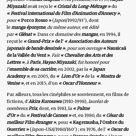
Miyazaki
avait reçu le
« Cristal du Long-Métrage »
du
« Festival international du Film d’Animation d’Annecy »
,
pour
« Porco Rosso »
(
Japon
/1992/93′), dont
le
manga éponyme
,
du même auteur
, est
édité
par
« Glénat »
. Dans ce
domaine des
mangas
, en 1994, il
reçut le
« Grand-Prix »
de l’
« Association des Auteurs
japonais de bande dessinée »
,
pour son ouvrage
« Nausicaä
de la Vallée du Vent »
.
Fait
« Chevalier des Arts et des
Lettres »
,
à
Paris
,
Hayao Miyazaki
,
fut honoré pour
l’
ensemble de sa carrière
, en 2002, par la
« Japan
Academy »
, en 2005, du
« Lion d’Or »
de la
« Mostra de
Venise »
, et en 2015, d’un
« Oscar d’Honneur »
.
Par ailleurs, tous les cinéphiles se souviennent, en films de
fictions, d’
Akira Kurosawa
(1910-1998),
lauréat de
nombreux
Prix
, dont, en 1981, la
« Palme
d’Or »
du
« Festival de Cannes »
et, en 1980, du
« César du
meilleur
Film étranger »
, pour
« Kagemusha, l’Ombre du
Guerrier »
(
Japon-USA
/1980/160′) ; en 1976, de l’
« Oscar du