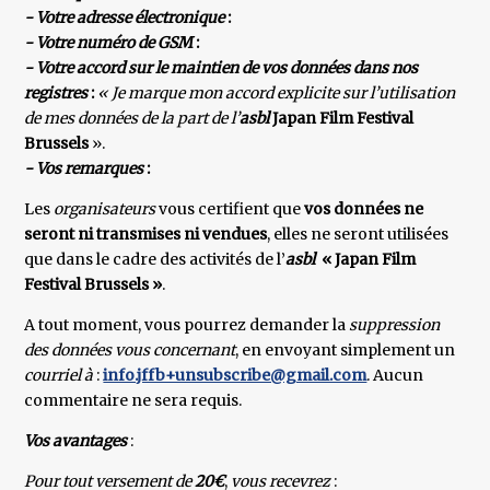
- Votre adresse électronique
:
- Votre numéro de GSM
:
- Votre accord sur le maintien de vos données dans nos
registres
:
« Je marque mon accord explicite sur l’utilisation
de mes données de la part de l’
asbl
Japan Film Festival
Brussels
».
- Vos remarques
:
Les
organisateurs
vous certifient que
vos données ne
seront ni transmises ni vendues
, elles ne seront utilisées
que dans le cadre des activités de l’
asbl
« Japan Film
Festival Brussels »
.
A tout moment, vous pourrez demander la
suppression
des données vous concernant
, en envoyant simplement un
courriel à
:
info.jffb+unsubscribe@gmail.com
. Aucun
commentaire ne sera requis.
Vos avantages
:
Pour tout versement de
20€
,
vous recevrez
: