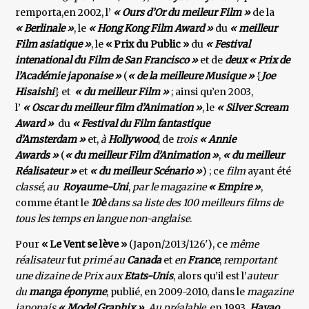
remporta,en 2002, l’
« Ours d’Or du meileur Film »
de la
« Berlinale »
, le
« Hong Kong Film Award »
du
« meilleur
Film asiatique »
, le
« Prix du Public »
du
« Festival
intenational du Film de San Francisco »
et de
deux « Prix de
l’Académie japonaise »
(
« de la meilleure Musique »
{
Joe
Hisaishi
} et
« du meilleur Film »
; ainsi qu’en 2003,
l’
« Oscar du meilleur film d’Animation »
, le
« Silver Scream
Award »
du
« Festival du Film fantastique
d’Amsterdam »
et,
à
Hollywood
, de
trois
« Annie
Awards »
(
« du meilleur Film
d’Animation »
,
« du meilleur
Réalisateur »
et
« du meilleur Scénario »
) ; ce
film
ayant été
classé
,
au
Royaume-Uni
,
par le magazine
« Empire »
,
comme étant le
10è
dans sa liste des 100 meilleurs films
de
tous les temps en langue non-anglaise
.
Pour
« Le Vent se lève »
(Japon/2013/126′), ce
même
réalisateur
fut
primé au
Canada
et
en
France
,
remportant
une dizaine de Prix aux
Etats-Unis
, alors qu’il est l’
auteur
du
manga éponyme
, publié, en 2009-2010, dans le
magazine
japonais
« Model Graphix »
.
Au préalable
, en 1993,
Hayao