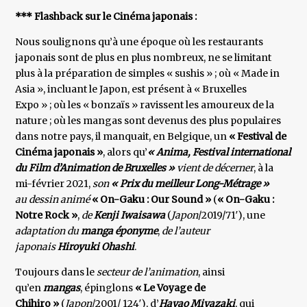
*** Flashback sur le Cinéma japonais :
Nous soulignons qu’à une époque où les restaurants
japonais sont de plus en plus nombreux, ne se limitant
plus à la préparation de simples « sushis » ; où « Made in
Asia », incluant le Japon, est présent à « Bruxelles
Expo » ; où les « bonzaïs » ravissent les amoureux de la
nature ; où les mangas sont devenus des plus populaires
dans notre pays, il manquait, en Belgique, un
« Festival de
Cinéma japonais »
, alors qu’
« Anima, Festival international
du
Film d’Animation de Bruxelles »
vient de décerner
, à la
mi-février 2021,
son
« Prix du meilleur Long-Métrage »
au dessin animé
« On-Gaku : Our Sound »
(
« On-Gaku :
Notre Rock »
,
de
Kenji Iwaisawa
(
Japon
/2019/71′), une
adaptation du
manga éponyme
,
de l’auteur
japonais
Hiroyuki Ohashi
.
Toujours dans le
secteur de l’animation
, ainsi
qu’en
mangas
, épinglons
« Le Voyage de
Chihiro »
(
Japon
/2001/ 124′), d’
Hayao Miyazaki
, qui