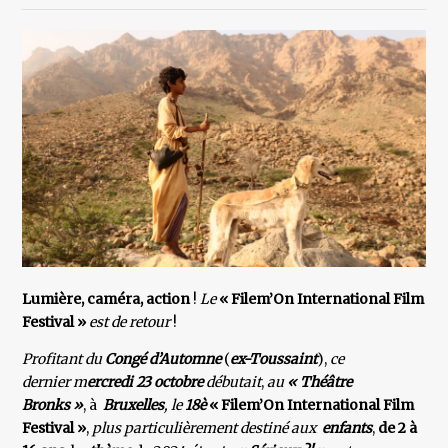
Lumière, caméra, action
!
Le
« Filem’On International Film
Festival »
est de retour
!
Profitant du
Congé d’Automne
(
ex-Toussaint
),
ce
dernier m
ercredi 23 octobre
débutait
,
au
« Théâtre
Bronks »
, à
Bruxelles
, le
18è
« Filem’On International Film
Festival »
,
plus particulièrement destiné aux
enfants
,
de 2 à