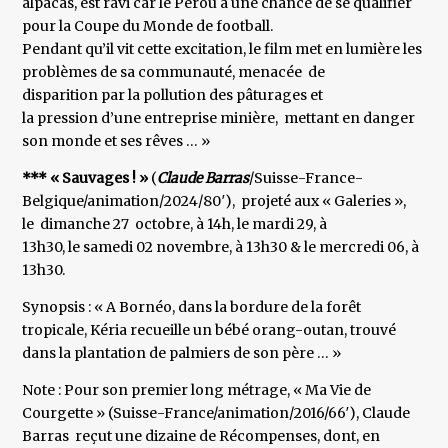
alpacas, est ravi car le Pérou a une chance de se qualifier
pour la Coupe du Monde de football.
Pendant qu’il vit cette excitation, le film met en lumière les
problèmes de sa communauté, menacée de
disparition par la pollution des pâturages et
la pression d’une entreprise minière, mettant en danger
son monde et ses rêves … »
*** « Sauvages ! »
(
Claude Barras
/Suisse-France-
Belgique/animation/2024/80′), projeté aux « Galeries »,
le dimanche 27 octobre, à 14h, le mardi 29, à
13h30, le samedi 02 novembre, à 13h30 & le mercredi 06, à
13h30.
Synopsis : « A Bornéo, dans la bordure de la forêt
tropicale, Kéria recueille un bébé orang-outan, trouvé
dans la plantation de palmiers de son père … »
Note : Pour son premier long métrage, « Ma Vie de
Courgette » (Suisse-France/animation/2016/66′), Claude
Barras reçut une dizaine de Récompenses, dont, en