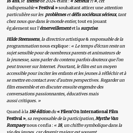
16 ans
, le
thème
de 2024 étant :
« Sérieux ?! »
,
cet
indispensable
« Festival »
souhaitant attirer une
attention
particulière sur les
problèmes
et
défis sociétaux sérieux
,
tant
chez nous que dans le monde
entier,
tout en jouant
également sur l’
émerveillement
et la
surprise
.
Hilde Steenssens
,
la directrice artistique
&
responsable de la
programmation
nous explique :
« Le temps d’écran reste un
sujet sensible pour de nombreux parents et animateurs de
la jeunesse, sans parler du contenu parfois douteux que l’on
peut trouver sur Internet. Pourtant, le film est un moyen
accessible pour inciter les enfants et les jeunes à réfléchir et à
se mettre en contact avec d’autres perspectives. Regarder un
film ensemble et en discuter ensuite engendre des
conversations passionnantes, éducatives mais
aussi critiques. »
Quand à la
18è édition
du
« Filem’On International Film
Festival »
,
sa responsable de la participation
,
Myrthe Van
Rompaey
nous confia :
«
18
, un chiffre symbolique dans la
vie des jeunes, car devenir majeur est souvent