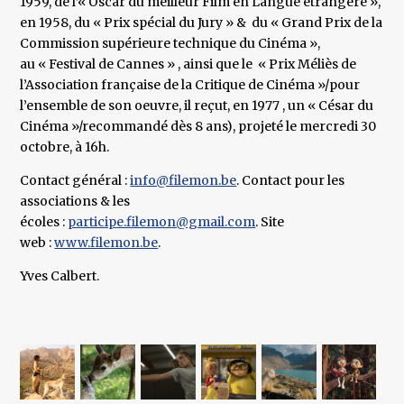
1959, de l’« Oscar du meilleur Film en Langue étrangère »,
en 1958, du « Prix spécial du Jury » & du « Grand Prix de la
Commission supérieure technique du Cinéma »,
au « Festival de Cannes » , ainsi que le « Prix Méliès de
l’Association française de la Critique de Cinéma »/pour
l’ensemble de son oeuvre, il reçut, en 1977 , un « César du
Cinéma »/recommandé dès 8 ans), projeté le mercredi 30
octobre, à 16h.
Contact général :
info@filemon.be
. Contact pour les
associations & les
écoles :
participe.filemon@gmail.com
. Site
web :
www.filemon.be
.
Yves Calbert.