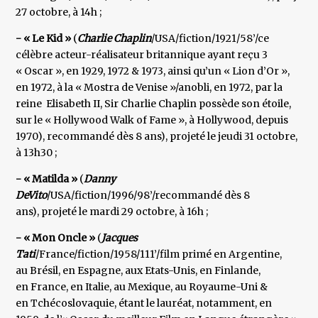
27 octobre, à 14h ;
- « Le Kid »
(
Charlie Chaplin
/USA/fiction/1921/58’/ce
célèbre acteur-réalisateur britannique ayant reçu 3
« Oscar », en 1929, 1972 & 1973, ainsi qu’un « Lion d’Or »,
en 1972, à la « Mostra de Venise »/anobli, en 1972, par la
reine Elisabeth II, Sir Charlie Chaplin possède son étoile,
sur le « Hollywood Walk of Fame », à Hollywood, depuis
1970), recommandé dès 8 ans), projeté le jeudi 31 octobre,
à 13h30 ;
- « Matilda »
(
Danny
DeVito
/USA/fiction/1996/98’/recommandé dès 8
ans), projeté le mardi 29 octobre, à 16h ;
- « Mon Oncle »
(
Jacques
Tati
/France/fiction/1958/111’/film primé en Argentine,
au Brésil, en Espagne, aux Etats-Unis, en Finlande,
en France, en Italie, au Mexique, au Royaume-Uni &
en Tchécoslovaquie, étant le lauréat, notamment, en