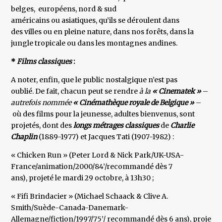
belges, européens, nord & sud
américains ou asiatiques, qu’ils se déroulent dans
des villes ou en pleine nature, dans nos forêts, dans la
jungle tropicale ou dans les montagnes andines.
*
Films classiques
:
A noter, enfin, que le public nostalgique n’est pas
oublié. De fait, chacun peut se rendre
à la
« Cinematek »
–
autrefois nommée
« Cinémathèque royale de Belgique »
–
où des films pour la jeunesse, adultes bienvenus, sont
projetés, dont des
longs métrages classiques
de
Charlie
Chaplin
(1889-1977) et Jacques Tati (1907-1982) :
« Chicken Run » (Peter Lord & Nick Park/UK-USA-
France/animation/2000/84’/recommandé dès 7
ans), projeté le mardi 29 octobre, à 13h30 ;
« Fifi Brindacier » (Michael Schaack & Clive A.
Smith/Suède-Canada-Danemark-
Allemagne/fiction/1997/75’/ recommandé dès 6 ans), projeté