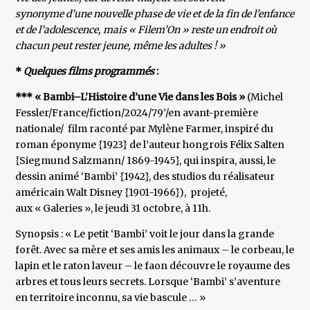
synonyme d’une nouvelle phase de vie et de la fin de l’enfance
et de l’adolescence, mais « Filem’On » reste un endroit où
chacun peut rester jeune, même les adultes ! »
*
Quelques films programmés
:
*** « Bambi–L’Histoire d’une Vie dans les Bois »
(Michel
Fessler/France/fiction/2024/79’/en avant-première
nationale/ film raconté par Mylène Farmer, inspiré du
roman éponyme {1923} de l’auteur hongrois Félix Salten
{Siegmund Salzmann/ 1869-1945}, qui inspira, aussi, le
dessin animé ‘Bambi’ {1942}, des studios du réalisateur
américain Walt Disney {1901-1966}), projeté,
aux « Galeries », le jeudi 31 octobre, à 11h.
Synopsis : « Le petit ‘Bambi’ voit le jour dans la grande
forêt. Avec sa mère et ses amis les animaux – le corbeau, le
lapin et le raton laveur – le faon découvre le royaume des
arbres et tous leurs secrets. Lorsque ‘Bambi’ s’aventure
en territoire inconnu, sa vie bascule … »