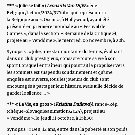
*** « Julie se tait »
(
Leonardo Van Dijl
/Suède-
Belgique/fiction/2024/97’/film qui représentera
la Belgique aux « Oscar », à Hollywood, ayant été
présenté en première mondiale au « Festival de
Cannes », dans la section « Semaine de la Critique »),
projeté au « Vendôme », le mercredi 06 novembre, à 20h.
Synopsis : « Julie, une star montante du tennis, évoluant
dans un club prestigieux, consacre toute sa vie à son
sport Lorsque l’entraîneur qui pourrait la propulser vers
les sommets est suspendu soudainement et qu’une
enquête est ouverte, tous les joueurs du club sont
encouragés à partager leur histoire. Mais Julie décide de
garder le silence … »
*** « La Vie, en gros »
(
Kristina Dufková/
France-Rép.
tchèque-Slovaquie/animation/2024), projeté au
« Vendôme », le jeudi 31 octobre, à 15h30;
Synopsis : « Ben, 12 ans, entre dans la puberté et son poids