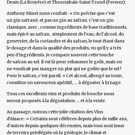
Denis (La Bruyère) et Thorembais-Saint-Trond (Perwez).
Anthony Minet nous confiait : « On précise que c’est
un gin safrané, et pas un gin au safran. C’est un gin
classique, avec , comme ingrédients de base traditionnels,
mais épicé au safran, simplement de l’eau, de l’alcool, du
genevrier, de la coriandre et du safran, le tout étant dans
le dosage et dans la qualité des produits, vu qu’il y a très
peu d’ingrédients. Je compare souvent cette touche
de safran au sel. Il est là pour rehausser le goût, mais on
ne voudrait pas manger un plat qui ne goûte que le sel !
Pour le safran, c’est pareil. » Cet alcool, allongé au tonic,
constitue un savoureux apéritif, … à déguster à Ernage.
Tous ces excellents vins et produits de bouche nous
seront proposés à la dégustation … et à la vente.
Au passage, notons cette jolie citation des Vins
d’Alsace : « Certains sont célèbres depuis plus de mille ans,
d’autres depuis quelques décennies, mais tous sont issus
de terroirs privilégiés où la géologie, le climat et