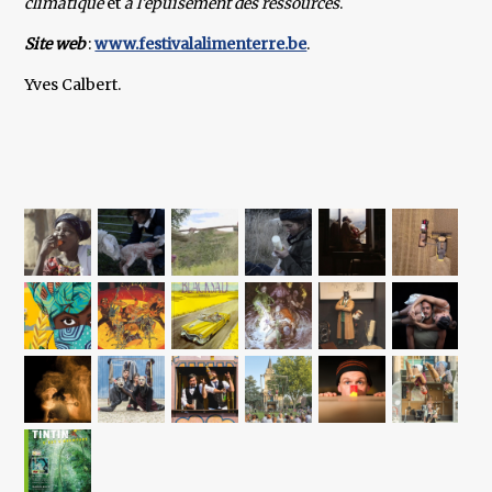
climatique
et
à l’épuisement des ressources
.
Site web
:
www.festivalalimenterre.be
.
Yves Calbert.