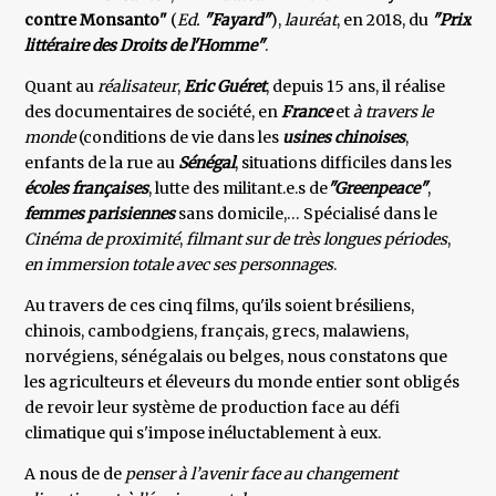
contre Monsanto"
(
Ed.
"Fayard"
),
lauréat
, en 2018, du
"Prix
littéraire des Droits de l'Homme"
.
Quant au
réalisateur
,
Eric Guéret
, depuis 15 ans, il réalise
des documentaires de société, en
France
et
à travers le
monde
(conditions de vie dans les
usines chinoises
,
enfants de la rue au
Sénégal
, situations difficiles dans les
écoles françaises
, lutte des militant.e.s de
"Greenpeace"
,
femmes parisiennes
sans domicile,… Spécialisé dans le
Cinéma de proximité
,
filmant sur de très longues périodes
,
en immersion totale avec ses personnages
.
Au travers de ces cinq films, qu'ils soient brésiliens,
chinois, cambodgiens, français, grecs, malawiens,
norvégiens, sénégalais ou belges, nous constatons que
les agriculteurs et éleveurs du monde entier sont obligés
de revoir leur système de production face au défi
climatique qui s'impose inéluctablement à eux.
A nous de de
penser à l’avenir face au changement