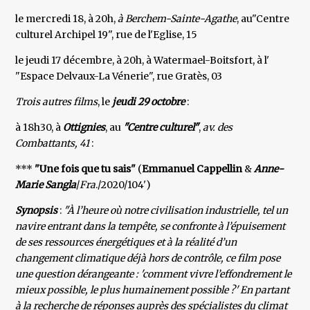
le mercredi 18, à 20h,
à Berchem-Sainte-Agathe
, au"Centre
culturel Archipel 19", rue de l'Eglise, 15
le jeudi 17 décembre, à 20h, à Watermael-Boitsfort, à l'
"Espace Delvaux-La Vénerie", rue Gratès, 03
Trois autres films
, le
jeudi 29 octobre
:
à 18h30, à
Ottignies
, au
"Centre culturel"
,
av. des
Combattants, 41
:
***
"Une fois que tu sais"
(
Emmanuel Cappellin
&
Anne-
Marie Sangla
/
Fra
./2020/104')
Synopsis
:
"À l’heure où notre civilisation industrielle, tel un
navire entrant dans la tempête, se confronte à l’épuisement
de ses ressources énergétiques et à la réalité d’un
changement climatique déjà hors de contrôle, ce film pose
une question dérangeante : 'comment vivre l’effondrement le
mieux possible, le plus humainement possible ?' En partant
à la recherche de réponses auprès des spécialistes du climat