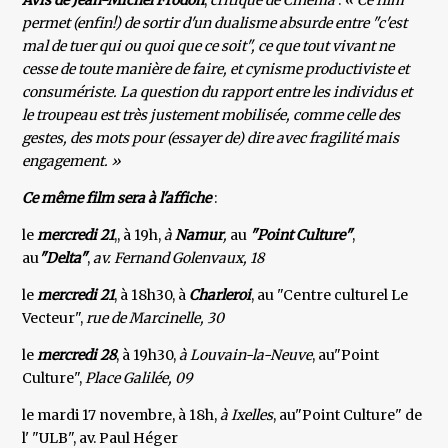
Avis de Jean-Michel Frodon
,
critique de Cinéma
:
« Ce film
permet (enfin!) de sortir d'un dualisme absurde entre "c'est
mal de tuer qui ou quoi que ce soit", ce que tout vivant ne
cesse de toute manière de faire, et cynisme productiviste et
consumériste. La question du rapport entre les individus et
le troupeau est très justement mobilisée, comme celle des
gestes, des mots pour (essayer de) dire avec fragilité mais
engagement. »
Ce même film sera à l'affiche
:
le
mercredi 21
,, à 19h,
à
Namur
,
au
"Point Culture"
,
au
"Delta"
,
av. Fernand Golenvaux, 18
le
mercredi 21
, à 18h30, à
Charleroi
, au "Centre culturel Le
Vecteur",
rue de Marcinelle, 30
le
mercredi 28
, à 19h30,
à Louvain-la-Neuve
, au"Point
Culture",
Place Galilée, 09
le mardi 17 novembre, à 18h,
à Ixelles
, au"Point Culture" de
l' "ULB", av. Paul Héger