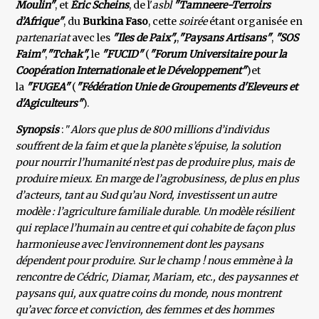
Moulin"
, et
Éric Scheins
, de l'
asbl
"Tamneere-Terroirs
d’Afrique"
, du
Burkina Faso
, cette
soirée
étant organisée en
partenariat
avec les
"Iles de Paix",
,
"Paysans Artisans"
,
"SOS
Faim"
,
"Tchak",
le
"FUCID"
(
"Forum Universitaire pour la
Coopération Internationale et le Développement"
)et
la
"FUGEA"
(
"Fédération Unie de Groupements d'Eleveurs et
d'Agiculteurs"
).
Synopsis
: "
Alors que plus de 800 millions d’individus
souffrent de la faim et que la planète s’épuise, la solution
pour nourrir l’huma­nité n’est pas de produire plus, mais de
produire mieux. En marge de l’agrobusiness, de plus en plus
d’acteurs, tant au Sud qu’au Nord, investissent un autre
modèle : l’agriculture fami­liale durable. Un modèle résilient
qui replace l’humain au centre et qui cohabite de façon plus
har­monieuse avec l’environnement dont les paysans
dépendent pour produire. Sur le champ ! nous emmène à la
rencontre de Cédric, Diamar, Mariam, etc., des paysannes et
paysans qui, aux quatre coins du monde, nous montrent
qu’avec force et conviction, des femmes et des hommes