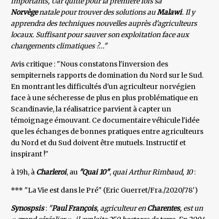
importants, Uâr quitte pour la première fois sa
Norvège
natale pour trouver des solutions au
Malawi
. Il y
apprendra des techniques nouvelles auprès d'agriculteurs
locaux. Suffisant pour sauver son exploitation face aux
changements climatiques ?..."
Avis critique : "Nous constatons l'inversion des
sempiternels rapports de domination du Nord sur le Sud.
En montrant les difficultés d'un agriculteur norvégien
face à une sécheresse de plus en plus problématique en
Scandinavie, la réalisatrice parvient à capter un
témoignage émouvant. Ce documentaire véhicule l'idée
que les échanges de bonnes pratiques entre agriculteurs
du Nord et du Sud doivent être mutuels. Instructif et
inspirant !"
à 19h, à
Charleroi
, au
"Quai 10"
,
quai Arthur Rimbaud, 10
:
*** "La Vie est dans le Pré" (Eric Guerret/Fra./2020/78')
Synospsis
:
"
Paul François
, agriculteur en
Charentes
, est un