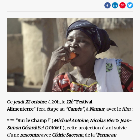
Ce
jeudi 22 octobre
, à 20h, le
12è
"Festival
Alimenterre"
fera étape au
"Caméo"
, à
Namur
, avec le
film
:
***
"Sur le Champ !"
(
Michael Antoine
,
Nicolas Bier
&
Jean-
Simon Gérard
/
Bel.
/2010/61'), cette projection étant suivie
d'une
rencontre
avec
Cédric Saccone
, de la
"Ferme au