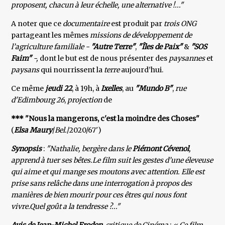
proposent, chacun à leur échelle, une alternative !..."
A noter que ce
documentaire
est produit par
trois ONG
partageant les mêmes
missions de développement de
l’agriculture familiale -
"Autre Terre"
,
"Îles de Paix"
&
"SOS
Faim"
-,
dont le but est de nous présenter des
paysannes
et
paysans
qui nourrissent la
terre
aujourd’hui.
Ce même
jeudi 22
, à 19h, à
Ixelles
, au
"Mundo B"
,
rue
d'Edimbourg 26
,
projection
de
*** "Nous la mangerons, c'est la moindre des Choses"
(
Elsa Maury
/
Bel.
/2020/67')
Synopsis
:
"Nathalie, bergère dans le
Piémont Cévenol
,
apprend à tuer ses bêtes.Le film suit les gestes d’une éleveuse
qui aime et qui mange ses moutons avec attention. Elle est
prise sans relâche dans une interrogation à propos des
manières de bien mourir pour ces êtres qui nous font
vivre.Quel goût a la tendresse ?..."