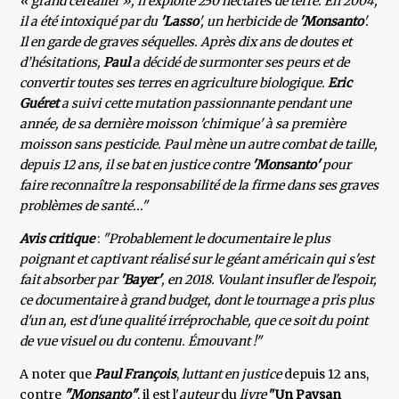
« grand céréalier », il exploite 250 hectares de terre. En 2004,
il a été intoxiqué par du
'Lasso
', un herbicide de
'Monsanto
'.
Il en garde de graves séquelles. Après dix ans de doutes et
d’hésitations,
Paul
a décidé de surmonter ses peurs et de
convertir toutes ses terres en agriculture biologique.
Eric
Guéret
a suivi cette mutation passionnante pendant une
année, de sa dernière moisson 'chimique' à sa première
moisson sans pesticide. Paul mène un autre combat de taille,
depuis 12 ans, il se bat en justice contre
'Monsanto'
pour
faire reconnaître la responsabilité de la firme dans ses graves
problèmes de santé..."
Avis critique
:
"Probablement le documentaire le plus
poignant et captivant réalisé sur le géant américain qui s'est
fait absorber par
'Bayer'
, en 2018. Voulant insufler de l'espoir,
ce documentaire à grand budget, dont le tournage a pris plus
d'un an, est d'une qualité irréprochable, que ce soit du point
de vue visuel ou du contenu. Émouvant !"
A noter que
Paul François
,
luttant en justice
depuis 12 ans,
contre
"Monsanto"
, il est l'
auteur
du
livre
"Un Paysan