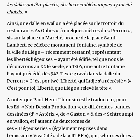
les dalles ont être placées, des lieux emblématiques ayant été
choisis. »
Ainsi, une dalle en wallon a été placée sur le trottoir du
restaurant « As Ouhès », à quelques mètres du « Perron »,
sis sur la place du Marché, proche de la place Saint-
Lambert, ce célèbre monument-fontaine, symbole de
la Ville de Liège – récemment restauré, représentant
les libertés liégeoises – ayant été édifié, tel que nous le
découvrons au XXIè siècle, en 1305, une autre fontaine
l’ayant précédé, dès 942. Texte gravé dans la dalle du
Perron : « C’ èst por twè, Lîbèrté, qui Lîdje s’a rècrèsté » («
C’est pour toi, Liberté, que Liège a relevé la tête ».
A noter que Paul-­Henri Thomsin est le traducteur, pour
les Ed. « Noir Dessin Production », de différentes bandes
dessinées (d’ « Astérix », de « Gaston » & des « Schtroumpfs »
en wallon, et l’auteur de deux tomes de
ses « Liégeoiseries » (également reprises dans
l’émission « Viva Cité » de la « RTBF »), qui, selon ses dires :