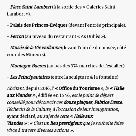
-
Place Saint-Lambert
(à la sortie des « Galeries Saint-
Lambert »).
-
Palais des Princes-Evèques
(devant l’entrée principale).
-
Perron
(au niveau du restaurant « As Ouhès »).
-
Musée de la Vie wallonne
(devant l’entrée du musée, côté
cour des Mineurs).
-
Montagne Bueren
(au bas des 374 marches de l’escalier).
-
Les Principautaires
(entre la sculpture & la fontaine).
Abritant
, depuis 2016, l’
« Office du Tourisme »
,
la
« Halle
aux Viandes »
, édifiée en 1546,
est le point de départ
conseillé pour découvrir ces
douze plaques
,
Fabrice Dreze
,
l’échevin de la Culture, à l’occasion de leur inauguration
,
ayant déclaré,
au sujet de cette
« Halle aux
Viandes »
:
« C’est un
lieu prestigieux
que je souhaite faire
vivre à travers diverses actions ».