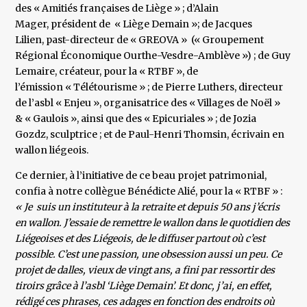
des « Amitiés françaises de Liège » ; d’Alain
Mager, président de « Liège Demain »; de Jacques
Lilien, past-directeur de « GREOVA » (« Groupement
Régional Économique Ourthe-Vesdre-Amblève ») ; de Guy
Lemaire, créateur, pour la « RTBF », de
l’émission « Télétourisme » ; de Pierre Luthers, directeur
de l’asbl « Enjeu », organisatrice des « Villages de Noël »
& « Gaulois », ainsi que des « Epicuriales » ; de Jozia
Gozdz, sculptrice ; et de Paul-­Henri Thomsin, écrivain en
wallon liégeois.
Ce dernier, à l’initiative de ce beau projet patrimonial,
confia à notre collègue Bénédicte Alié, pour la « RTBF » :
« Je suis un instituteur à la retraite et depuis 50 ans j’écris
en wallon. J’essaie de remettre le wallon dans le quotidien des
Liégeoises et des Liégeois, de le diffuser partout où c’est
possible. C’est une passion, une obsession aussi un peu. Ce
projet de dalles, vieux de vingt ans, a fini par ressortir des
tiroirs grâce à l’asbl ‘Liège Demain’. Et donc, j’ai, en effet,
rédigé ces phrases, ces adages en fonction des endroits où