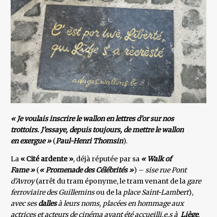
« Je voulais inscrire le wallon en lettres d’or sur nos
trottoirs. J’essaye, depuis toujours, de mettre le wallon
en exergue »
(
Paul-­Henri Thomsin
).
La
« Cité ardente »
, déjà réputée par sa
« Walk of
Fame »
(
« Promenade des Célébrités »
) –
sise rue Pont
d’Avroy
(arrêt du tram éponyme, le tram venant de la
gare
ferroviaire des Guillemins
ou de la
place Saint-Lambert
),
avec ses
dalles
à leurs noms, placées en hommage aux
actrices et acteurs de cinéma ayant été accueilli.e.s à
Liège
,