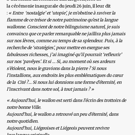
la cérémonie inaugurale du jeudi 26 juin, il leur dit
:
« Entre ‘nostalgie’ et ‘utopie’, je m’obstine à raviver la
flamme de ce trésor de notre patrimoine qu’est la langue
wallonne. Conscient de notre bilinguisme naturel, je suis
convaincu que ce parler remarquable ne jaillira plus jamais
sur nos lèvres, comme au temps de sa splendeur. Puis, à la
recherche de ‘stratégies’, pour mettre en exergue ses
fabuleuses richesses, j’ai imaginé qu’il pourrait ‘refleurir’
sur nos ‘pavêyes’. Et si … Si, au moment où ses ardeurs
s’étiolent, nous le gravions dans la pierre ? Si nous
l’installions, aux endroits les plus emblématiques du cœur
de la Cité ?… Si nous lui donnions une forme d’éternité, en
l’inscrivant dans notre sol, à tout jamais ? »
« Aujourd’hui, le wallon est serti dans l’écrin des trottoirs de
notre bonne Ville.
Aujourd’hui, le wallon a retrouvé un peu d’éternité, dans
notre quotidien.
Aujourd’hui, Liégeoises et Liégeois peuvent revivre