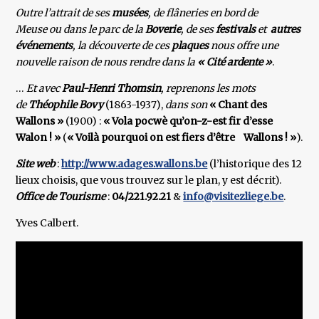
Outre l’attrait de ses
musées
, de flâneries en bord de
Meuse ou dans le parc de la
Boverie
, de ses
festivals
et
autres
événements
, la découverte de ces
plaques
nous offre une
nouvelle raison de nous rendre dans la
« Cité ardente »
.
…
Et avec
Paul-Henri Thomsin
, reprenons les mots
de
Théophile Bovy
(1863-1937),
dans son
« Chant des
Wallons »
(1900) :
« Vola pocwè qu’on-z-est fir d’esse
Walon ! »
(
« Voilà pourquoi on est fiers d’être Wallons ! »
).
Site web
:
http://www.adages.wallons.be
(l’historique des 12
lieux choisis, que vous trouvez sur le plan, y est décrit).
Office de Tourisme
:
04/221.92.21
&
info@visitezliege.be
.
Yves Calbert.