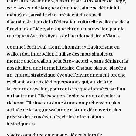
Littérature wallonne », décerné par la Province de Liège,
ce « passeur de langue » (comme il aime se définir lui-
même) est, aussi, le vice-président du conseil
d’administration de la Fédération culturelle wallonne de la
Province de Liège, ainsi que chroniqueur wallon pour la
rubrique « Ava lès vôyes » de l’hebdomadaire « Vlan ».
Comme l’écrit Paul-­Henri Thomsin : « L’aphorisme en
wallon doit interpeller. Il utilise des mots simples et
montre que le wallon peut être « actuel », sans dénigrer la
possibilité d’une forme littéraire. Chaque plaque, placée à
un endroit stratégique, évoque l’environnement proche,
éveillant la curiosité des personnes qui, au-delà de
la lecture du wallon, pourront être questionnées par l’un
ou l’autre mot. Elle évoquera le site, sans en dévoiler la
richesse. Elle invitera donc à une compréhension plus
affinée de la langue wallonne et à une découverte plus
précise des lieux évoqués, via les informations
historiques. »
S’adressant directement aux Liégeois, lors de