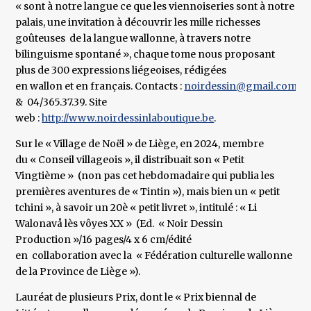
« sont à notre langue ce que les viennoiseries sont à notre
palais, une invitation à découvrir les mille richesses
goûteuses de la langue wallonne, à travers notre
bilinguisme spontané », chaque tome nous proposant
plus de 300 expressions liégeoises, rédigées
en wallon et en français. Contacts :
noirdessin@gmail.com
& 04/365.37.39. Site
web :
http://www.noirdessinlaboutique.be
.
Sur le « Village de Noël » de Liège, en 2024, membre
du « Conseil villageois », il distribuait son « Petit
Vingtième » (non pas cet hebdomadaire qui publia les
premières aventures de « Tintin »), mais bien un « petit
tchini », à savoir un 20è « petit livret », intitulé : « Li
Walonavå lès vôyes XX » (Ed. « Noir Dessin
Production »/16 pages/4 x 6 cm/édité
en collaboration avec la « Fédération culturelle wallonne
de la Province de Liège »).
Lauréat de plusieurs Prix, dont le « Prix biennal de