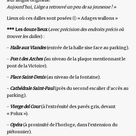
leur langue originelle.
Aujourd’hui, Liège a retrouvé un peu de sa jeunesse ! »
Lieux où ces dalles sont posées ⓒ « Adages wallons »
*** Les douze lieux
(
avec précision des endroits précis où
trouver les dalles
) :
-
Halle aux Viandes
(entrée de la halle sise face au parking).
-
Pon
t des Arches (
au niveau de la plaque mentionnant le
pont de la Victoire).
-
Place Saint-Denis
(au niveau de la fontaine).
-
Cathédrale Saint-Paul
(près du second escalier d’accès au
parking).
-
Vierge del Cour
(à l’extrémité des pavés gris, devant
« Polux »).
-
Opéra
(à proximité de l’horloge, dans l’extension du
piétonnier).