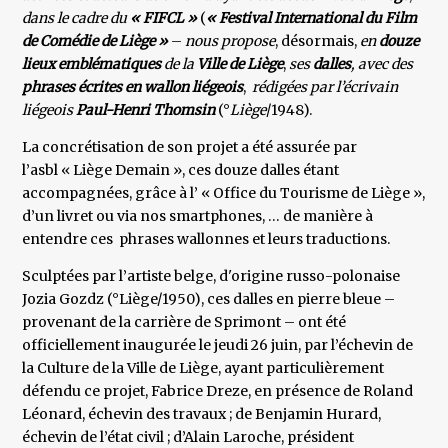
dans le cadre du
« FIFCL »
(
« Festival International du Film
de Comédie de Liège »
–
nous propose
, désormais,
en
douze
lieux emblématiques
de la
Ville de Liège
,
ses
dalles
, avec des
phrases écrites en wallon liégeois
,
rédigées par l’écrivain
liégeois
Paul-Henri Thomsin
(°
Liège
/1948).
La concrétisation de son projet a été assurée par
l’asbl « Liège Demain », ces douze dalles étant
accompagnées, grâce à l’ « Office du Tourisme de Liège »,
d’un livret ou via nos smartphones, … de manière à
entendre ces phrases wallonnes et leurs traductions.
Sculptées par l’artiste belge, d'origine russo-polonaise
Jozia Gozdz (°Liège/1950), ces dalles en pierre bleue –
provenant de la carrière de Sprimont – ont été
officiellement inaugurée le jeudi 26 juin, par l’échevin de
la Culture de la Ville de Liège, ayant particulièrement
défendu ce projet, Fabrice Dreze, en présence de Roland
Léonard, échevin des travaux ; de Benjamin Hurard,
échevin de l’état civil ; d’Alain Laroche, président