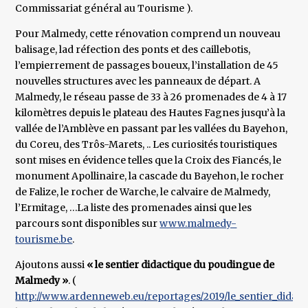
Commissariat général au Tourisme ).
Pour Malmedy, cette rénovation comprend un nouveau
balisage, lad réfection des ponts et des caillebotis,
l’empierrement de passages boueux, l’installation de 45
nouvelles structures avec les panneaux de départ. A
Malmedy, le réseau passe de 33 à 26 promenades de 4 à 17
kilomètres depuis le plateau des Hautes Fagnes jusqu’à la
vallée de l’Amblève en passant par les vallées du Bayehon,
du Coreu, des Trôs-Marets, .. Les curiosités touristiques
sont mises en évidence telles que la Croix des Fiancés, le
monument Apollinaire, la cascade du Bayehon, le rocher
de Falize, le rocher de Warche, le calvaire de Malmedy,
l’Ermitage, …La liste des promenades ainsi que les
parcours sont disponibles sur
www.malmedy-
tourisme.be
.
Ajoutons aussi
« le sentier didactique du poudingue de
Malmedy »
. (
http://www.ardenneweb.eu/reportages/2019/le_sentier_didacti