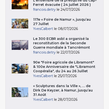
L’ensemble de la presqu’île du Cap-
Ferret évacuée ( 24 juillet 2026 )
francois.detry
le 24/07/2026
117e « Foire de Namur », jusqu’au
27 Juillet
YvesCalbert
le 08/07/2026
Le 300 ECBR asbl a organisé la
reconstitution de la Seconde
Guerre mondiale à Tancrémont
francois.detry
le 22/07/2026
90e "Foire agricole de Libramont"
& 100e Anniversaire de "Libramont
Coopéralia", du 24 au 26 Juillet
YvesCalbert
le 25/07/2026
« Sculptures dans la Ville », … de
Dirk De Keyzer, à Namur, jusqu’au
31 Août
YvesCalbert
le 28/07/2026