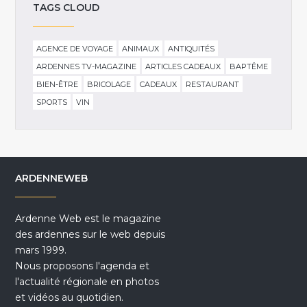
TAGS CLOUD
AGENCE DE VOYAGE
ANIMAUX
ANTIQUITÉS
ARDENNES TV-MAGAZINE
ARTICLES CADEAUX
BAPTÊME
BIEN-ÊTRE
BRICOLAGE
CADEAUX
RESTAURANT
SPORTS
VIN
ARDENNEWEB
Ardenne Web est le magazine
des ardennes sur le web depuis
mars 1999.
Nous proposons l'agenda et
l'actualité régionale en photos
et vidéos au quotidien.