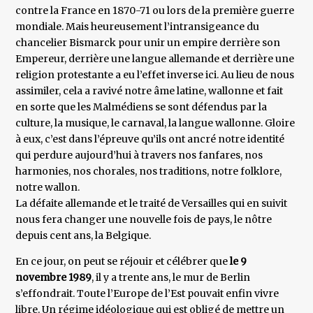
contre la France en 1870-71 ou lors de la première guerre
mondiale. Mais heureusement l’intransigeance du
chancelier Bismarck pour unir un empire derrière son
Empereur, derrière une langue allemande et derrière une
religion protestante a eu l’effet inverse ici. Au lieu de nous
assimiler, cela a ravivé notre âme latine, wallonne et fait
en sorte que les Malmédiens se sont défendus par la
culture, la musique, le carnaval, la langue wallonne. Gloire
à eux, c’est dans l’épreuve qu’ils ont ancré notre identité
qui perdure aujourd’hui à travers nos fanfares, nos
harmonies, nos chorales, nos traditions, notre folklore,
notre wallon.
La défaite allemande et le traité de Versailles qui en suivit
nous fera changer une nouvelle fois de pays, le nôtre
depuis cent ans, la Belgique.
En ce jour, on peut se réjouir et célébrer que
le 9
novembre 1989
, il y a trente ans, le mur de Berlin
s’effondrait. Toute l’Europe de l’Est pouvait enfin vivre
libre. Un régime idéologique qui est obligé de mettre un