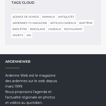
TAGS CLOUD
AGENCE DE VOYAGE
ANIMAUX
ANTIQUITÉS
ARDENNES TV-MAGAZINE
ARTICLES CADEAUX
BAPTÊME
BIEN-ÊTRE
BRICOLAGE
CADEAUX
RESTAURANT
SPORTS
VIN
ARDENNEWEB
Ardenne Web est le magazine
des ardennes sur le web depuis
mars 1999.
Nous proposons l'agenda et
l'actualité régionale en photos
et vidéos au quotidien.