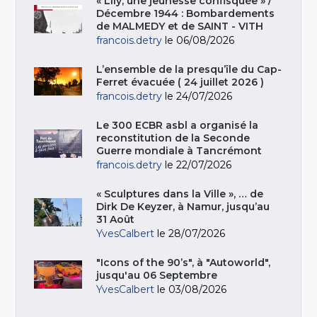
« Lily, une jeunesse confisquée » /
Décembre 1944 : Bombardements
de MALMEDY et de SAINT - VITH
francois.detry
le 06/08/2026
L’ensemble de la presqu’île du Cap-
Ferret évacuée ( 24 juillet 2026 )
francois.detry
le 24/07/2026
Le 300 ECBR asbl a organisé la
reconstitution de la Seconde
Guerre mondiale à Tancrémont
francois.detry
le 22/07/2026
« Sculptures dans la Ville », … de
Dirk De Keyzer, à Namur, jusqu’au
31 Août
YvesCalbert
le 28/07/2026
"Icons of the 90’s", à "Autoworld",
jusqu'au 06 Septembre
YvesCalbert
le 03/08/2026