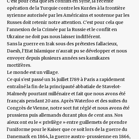
C’est pour cela que les conflits en Syrie, la récente
opération de la Turquie contre les Kurdes à la frontière
syrienne autorisée par les Américains et soutenue par les
Russes doit retenir notre attention. C’est pour cela que
l’annexion de la Crimée par la Russie et le conflit en
Ukraine ne doit pas nous laisser indifférent.
Sans la guerre en Irak sous des prétextes fallacieux,
Daesh, l’Etat Islamique n’aurait pu se développer et nous
envoyer depuis plusieurs années ses kamikazes
mortifères.
Le monde est un village.
Ce qui s’est passé un 14 juillet 1789 à Paris a rapidement
entraîné la fin de la principauté abbatiale de Stavelot-
Malmedy pourtant millénaire et fait que nous avons été
français pendant 20 ans. Après Waterloo et des suites du
Congrès de Vienne, notre sort fut réglé et nous avons été
prussiens puis allemands durant plus de cent ans. Nos
aïeux ont eu le « privilège » entre guillemets de prendre
l’uniforme pour le Kaiser que ce soit lors de la guerre du
Danemark en 1864, la guerre austro-prussienne en 1866,