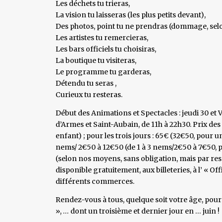
Les déchets tu trieras,
La vision tu laisseras (les plus petits devant),
Des photos, point tu ne prendras (dommage, sel
Les artistes tu remercieras,
Les bars officiels tu choisiras,
La boutique tu visiteras,
Le programme tu garderas,
Détendu tu seras ,
Curieux tu resteras.
Début des Animations et Spectacles : jeudi 30 et Ve
d’Armes et Saint-Aubain, de 11h à 22h30. Prix des
enfant) ; pour les trois jours : 65€ (32€50, pour u
nems/ 2€50 à 12€50 (de 1 à 3 nems/2€50 à 7€50, p
(selon nos moyens, sans obligation, mais par res
disponible gratuitement, aux billeteries, à l’ « O
différents commerces.
Rendez-vous à tous, quelque soit votre âge, pour
», … dont un troisième et dernier jour en … juin !