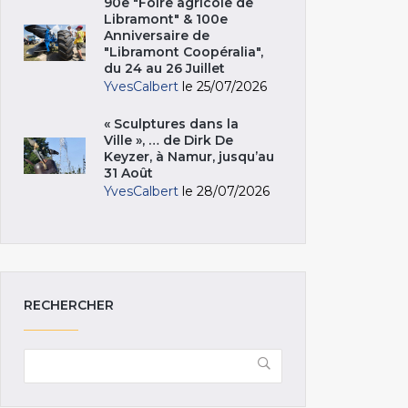
90e "Foire agricole de
Libramont" & 100e
Anniversaire de
"Libramont Coopéralia",
du 24 au 26 Juillet
YvesCalbert
le 25/07/2026
« Sculptures dans la
Ville », … de Dirk De
Keyzer, à Namur, jusqu’au
31 Août
YvesCalbert
le 28/07/2026
RECHERCHER