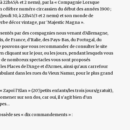
à 22h45/4 et 2 nems), par la « Compagnie Lorsque
 un célèbre numéro circassien du début des années 1900 ;
c/jeudi 30, à 22h45/3 et 2 nems) et son monde de
erbe décor vintage, par ‘Majestic Magna ».
présentés par des compagnies nous venant d’Allemagne,
, de France, d’Italie, des Pays-Bas, du Portugal, du
ne pouvons que vous recommander de consulter le site
 en cliquant sur le jour, ou les jours, pendant lesquels vous
que de nombreux spectacles vous sont proposés
es Places de l’Ange et d’Armes, ainsi qu’aux carrefour
bulant dans les rues du Vieux Namur, pour le plus grand
« Zapoï l’Elan » (20’/petits enfants/les trois jours/gratuit),
romener sur son dos, car oui, il s’agit bien d’un
ppes…
 possède ses « dix commandements » :