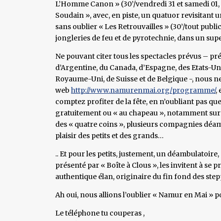
L’Homme Canon » (30’/vendredi 31 et samedi 01, 
Soudain », avec, en piste, un quatuor revisitant
sans oublier « Les Retrouvailles » (30’/tout publi
jongleries de feu et de pyrotechnie, dans un sup
Ne pouvant citer tous les spectacles prévus – 
d’Argentine, du Canada, d’Espagne, des Etats-Unis
Royaume-Uni, de Suisse et de Belgique -, nous 
web
http://www.namurenmai.org/programme/
,
comptez profiter de la fête, en n’oubliant pas 
gratuitement ou « au chapeau », notamment sur l
des « quatre coins », plusieurs compagnies déam
plaisir des petits et des grands…
.. Et pour les petits, justement, un déambulatoire, 
présenté par « Boîte à Clous », les invitent à se p
authentique élan, originaire du fin fond des ste
Ah oui, nous allions l’oublier « Namur en Mai »
Le téléphone tu couperas ,