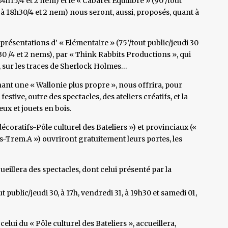
 14h15/4 et 2 nem) et le « Cabaret Equilibre » (90’/tout
, à 18h30/4 et 2 nem) nous seront, aussi, proposés, quant à
résentations d’ « Elémentaire » (75’/tout public/jeudi 30
h30 /4 et 2 nems), par « Think Rabbits Productions », qui
 sur les traces de Sherlock Holmes…
nant une « Wallonie plus propre », nous offrira, pour
estive, outre des spectacles, des ateliers créatifs, et la
eux et jouets en bois.
coratifs-Pôle culturel des Bateliers ») et provinciaux («
s-Trem.A ») ouvriront gratuitement leurs portes, les
ueillera des spectacles, dont celui présenté par la
 public/jeudi 30, à 17h, vendredi 31, à 19h30 et samedi 01,
elui du « Pôle culturel des Bateliers », accueillera,