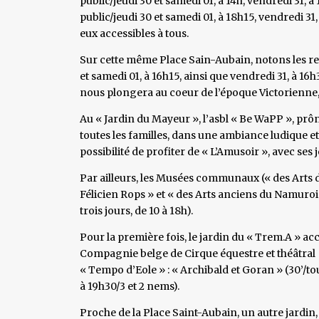
public/jeudi 30 et samedi 01, à 14h, vendredi 31, à
public/jeudi 30 et samedi 01, à 18h15, vendredi 31
eux accessibles à tous.
Sur cette même Place Sain-Aubain, notons les rep
et samedi 01, à 16h15, ainsi que vendredi 31, à 16
nous plongera au coeur de l’époque Victorienne,
Au « Jardin du Mayeur », l’asbl « Be WaPP », prô
toutes les familles, dans une ambiance ludique et f
possibilité de profiter de « L’Amusoir », avec ses j
Par ailleurs, les Musées communaux (« des Arts dé
Félicien Rops » et « des Arts anciens du Namuroi
trois jours, de 10 à 18h).
Pour la première fois, le jardin du « Trem.A » acc
Compagnie belge de Cirque équestre et théâtral
« Tempo d’Eole » : « Archibald et Goran » (30’/tout
à 19h30/3 et 2 nems).
Proche de la Place Saint-Aubain, un autre jardin, c