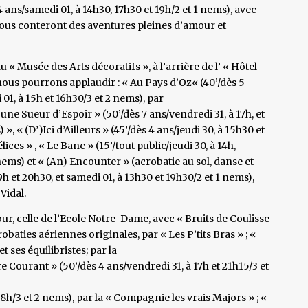
4 ans/samedi 01, à 14h30, 17h30 et 19h/2 et 1 nems), avec
ous conteront des aventures pleines d’amour et
 « Musée des Arts décoratifs », à l’arrière de l’ « Hôtel
 nous pourrons applaudir : « Au Pays d’Oz« (40’/dès 5
 01, à 15h et 16h30/3 et 2 nems), par
une Sueur d’Espoir » (50’/dès 7 ans/vendredi 31, à 17h, et
», « (D’)Ici d’Ailleurs » (45’/dès 4 ans/jeudi 30, à 15h30 et
ces » , « Le Banc » (15’/tout public/jeudi 30, à 14h,
 nems) et « (An) Encounter » (acrobatie au sol, danse et
9h et 20h30, et samedi 01, à 13h30 et 19h30/2 et 1 nems),
Vidal.
our, celle de l’Ecole Notre-Dame, avec « Bruits de Coulisse
robaties aériennes originales, par « Les P’tits Bras » ; «
t ses équilibristes; par la
Courant » (50’/dès 4 ans/vendredi 31, à 17h et 21h15/3 et
8h/3 et 2 nems), par la « Compagnie les vrais Majors » ; «