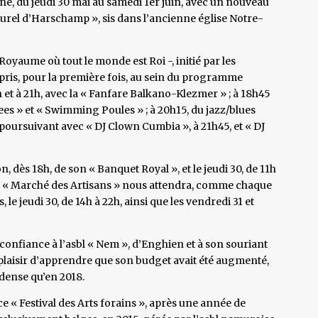
nne, du jeudi 30 mai au samedi 1er juin, avec un nouveau
ulturel d’Harschamp », sis dans l’ancienne église Notre-
Royaume où tout le monde est Roi -, initié par les
pris, pour la première fois, au sein du programme
8h et à 21h, avec la « Fanfare Balkano-Klezmer » ; à 18h45
ees » et « Swimming Poules » ; à 20h15, du jazz/blues
 poursuivant avec « DJ Clown Cumbia », à 21h45, et « DJ
 dès 18h, de son « Banquet Royal », et le jeudi 30, de 11h
nd « Marché des Artisans » nous attendra, comme chaque
le jeudi 30, de 14h à 22h, ainsi que les vendredi 31 et
confiance à l’asbl « Nem », d’Enghien et à son souriant
e plaisir d’apprendre que son budget avait été augmenté,
dense qu’en 2018.
 ce « Festival des Arts forains », après une année de