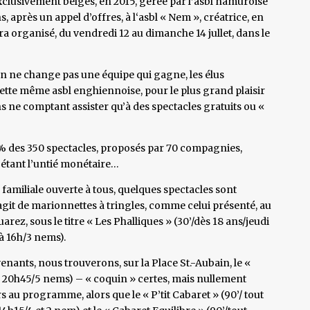
 exclusivement belges, en 2015, gérée par l’asbl namuroise
s, après un appel d’offres, à l‘asbl « Nem », créatrice, en
era organisé, du vendredi 12 au dimanche 14 jullet, dans le
on ne change pas une équipe qui gagne, les élus
tte même asbl enghiennoise, pour le plus grand plaisir
s ne comptant assister qu’à des spectacles gratuits ou «
 des 350 spectacles, proposés par 70 compagnies,
, étant l’untié monétaire…
familiale ouverte à tous, quelques spectacles sont
agit de marionnettes à tringles, comme celui présenté, au
ez, sous le titre « Les Phalliques » (30’/dès 18 ans/jeudi
 à 16h/3 nems).
nants, nous trouverons, sur la Place St.-Aubain, le «
 à 20h45/5 nems) – « coquin » certes, mais nullement
s au programme, alors que le « P’tit Cabaret » (90’/ tout