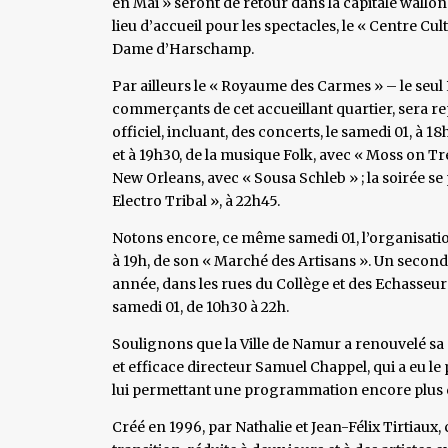
en Mai » seront de retour dans la capitale wallo
lieu d’accueil pour les spectacles, le « Centre C
Dame d’Harschamp.
Par ailleurs le « Royaume des Carmes » – le seul 
commerçants de cet accueillant quartier, sera re
officiel, incluant, des concerts, le samedi 01, à 1
et à 19h30, de la musique Folk, avec « Moss on Tr
New Orleans, avec « Sousa Schleb » ; la soirée se
Electro Tribal », à 22h45.
Notons encore, ce même samedi 01, l’organisation,
à 19h, de son « Marché des Artisans ». Un seco
année, dans les rues du Collège et des Echasseurs, 
samedi 01, de 10h30 à 22h.
Soulignons que la Ville de Namur a renouvelé sa 
et efficace directeur Samuel Chappel, qui a eu l
lui permettant une programmation encore plus 
Créé en 1996, par Nathalie et Jean-Félix Tirtiaux,