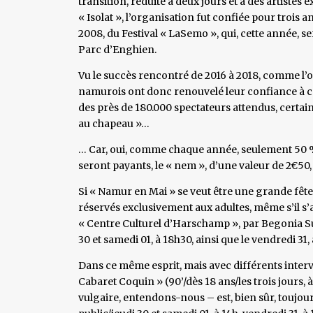
transition, réduite à deux jours et à des artistes
« Isolat », l’organisation fut confiée pour trois an
2008, du Festival « LaSemo », qui, cette année, s
Parc d’Enghien.
Vu le succès rencontré de 2016 à 2018, comme l’
namurois ont donc renouvelé leur confiance à ce
des près de 180.000 spectateurs attendus, certain
au chapeau »…
… Car, oui, comme chaque année, seulement 50 %
seront payants, le « nem », d’une valeur de 2€50
Si « Namur en Mai » se veut être une grande fête 
réservés exclusivement aux adultes, même s’il s’
« Centre Culturel d’Harschamp », par Begonia Suar
30 et samedi 01, à 18h30, ainsi que le vendredi 31,
Dans ce même esprit, mais avec différents interve
Cabaret Coquin » (90’/dès 18 ans/les trois jours,
vulgaire, entendons-nous – est, bien sûr, toujour