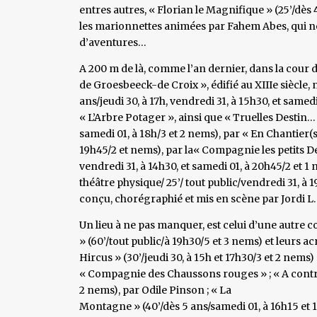
entres autres, « Florian le Magnifique » (25’/dès 
les marionnettes animées par Fahem Abes, qui n
d’aventures…
A 200 m de là, comme l’an dernier, dans la cour du
de Groesbeeck-de Croix », édifié au XIIIe siècle,
ans/jeudi 30, à 17h, vendredi 31, à 15h30, et samedi
« L’Arbre Potager », ainsi que « Truelles Destin… 
samedi 01, à 18h/3 et 2 nems), par « En Chantier(s) 
19h45/2 et nems), par la« Compagnie les petits Déli
vendredi 31, à 14h30, et samedi 01, à 20h45/2 et 1
théâtre physique/ 25’/ tout public/vendredi 31, à 1
conçu, chorégraphié et mis en scène par Jordi L. 
Un lieu à ne pas manquer, est celui d’une autre c
» (60’/tout public/à 19h30/5 et 3 nems) et leurs ac
Hircus » (30’/jeudi 30, à 15h et 17h30/3 et 2 nems) e
« Compagnie des Chaussons rouges » ; « A contre 
2 nems), par Odile Pinson ; « La
Montagne » (40’/dès 5 ans/samedi 01, à 16h15 et 1