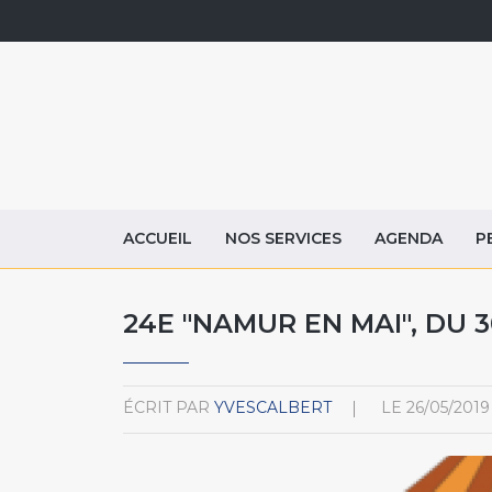
ACCUEIL
NOS SERVICES
AGENDA
P
24E "NAMUR EN MAI", DU 3
ÉCRIT PAR
YVESCALBERT
LE
26/05/2019