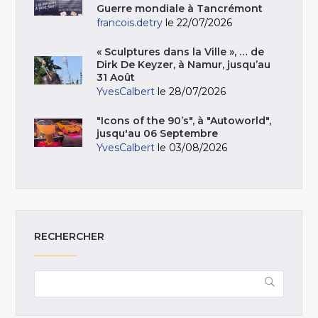
Guerre mondiale à Tancrémont
francois.detry
le 22/07/2026
« Sculptures dans la Ville », … de
Dirk De Keyzer, à Namur, jusqu’au
31 Août
YvesCalbert
le 28/07/2026
"Icons of the 90’s", à "Autoworld",
jusqu'au 06 Septembre
YvesCalbert
le 03/08/2026
RECHERCHER