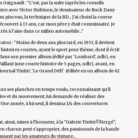
s Gaignault : "C’est, par la suite (après les conseils
ntre avec Victor Hubinon, le dessinateur de Buck Dany
au pinceau, la technique de la BD... J'ai choisi la course
écouvert à 13 ans, car mon père y était commissaire. Je
ès à l’aise dans ce milieu automobile..."
ton : "Moins de deux ans plus tard, en 1953, il devient
 histoires courtes, ayant le sport pour thème, dont il écrit
 dans son premier album (édité par 'Lombard', ndlr), en
 Vaillant (une courte histoire de 5 pages, ndlr), avant, en
ournal Tintin', 'Le Grand Défi' (éditée en un album de 62
urs ses planches en temps voulu, reconnaissant qu'il
tive et du mouvement, lui demande de réaliser des
Une année, à lui seul, il dessina 1/4 des couvertures
, ainsi, mises à l'honneur, à la "Galerie Tintin©Hergé",
 en chacun peut s'approprier, des passionnés de la bande
ssant par les amateurs du vintage...