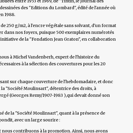
liées entre 1953 et 1969, de "Tintin, le Journal des
dessinées des "Editions du Lombard", édité de l'année où
en 1988.
 de 250 g/m2, à l'encre végétale sans solvant, d'un format
ver dans nos foyers, puisque 500 exemplaires numérotés
l’initiative de la "Fondation Jean Graton", en collaboration
us à Michel Vandenberh, expert de l'histoire du
écessaires à la sélection des couvertures pour les 20
sant sur chaque couverture de l'hebdomadaire, et donc
 la "Société Moulinsart", détentrice des droits, à
Hergé (Georges Remy/1907-1983 ),qui devait donné son
 de la "Société Moulinsart", quant à la présence de
pondit, avec un large sourire :
nt nous contribuons à la promotion. Ainsi, nous avons