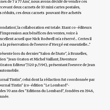
Jeunes de 7 à 77 Ans', nous avons décidé de vendre ces
recevant deux carnets de 10 mini cartes postales,
ts réduits, ces deux carnets pouvant être achetés
Fondation', la collaboration est totale. Etant co-éditeurs
 d'impression aux bénéfices des ventes, voire à
'excellent acueil que Nick Rodwell m'a réservé... Certes il
s la préservation de l'oeuvre d'Hergé est essentielle..."
résente lors du dernier"Salon de l'Auto", à Bruxelles,
n "Jean Graton et Michel Vaillant, l'Aventure
Graton Editeur"/320 p./59€), présentant l'oeuvre de Jean
 automobile.
rnal Tintin", celui dont la rédaction fut coordonnée par
urnal Tintin" (co-édition "Le Lombard"-
n des 70 ans des "Editions du Lombard", fondées en 1946,
année.