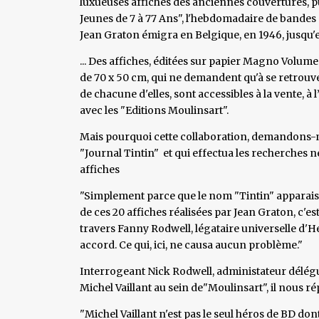
luxueuses affiches des anciennes couvertures, pub
Jeunes de 7 à 77 Ans", l'hebdomadaire de bandes 
Jean Graton émigra en Belgique, en 1946, jusqu'
... Des affiches, éditées sur papier Magno Volume
de 70 x 50 cm, qui ne demandent qu'à se retrou
de chacune d'elles, sont accessibles à la vente, à 
avec les "Editions Moulinsart".
Mais pourquoi cette collaboration, demandons-no
"Journal Tintin" et qui effectua les recherches n
affiches
"Simplement parce que le nom "Tintin" apparais
de ces 20 affiches réalisées par Jean Graton, c'est
travers Fanny Rodwell, légataire universelle d'
accord. Ce qui, ici, ne causa aucun problème."
Interrogeant Nick Rodwell, administateur délégué
Michel Vaillant au sein de"Moulinsart", il nous ré
"Michel Vaillant n'est pas le seul héros de BD do