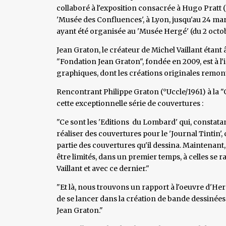
collaboré à l'exposition consacrée à Hugo Pratt (
'Musée des Confluences', à Lyon, jusqu'au 24 mars
ayant été organisée au 'Musée Hergé' (du 2 octobr
Jean Graton, le créateur de Michel Vaillant étant âg
"Fondation Jean Graton", fondée en 2009, est à l'in
graphiques, dont les créations originales remon
Rencontrant Philippe Graton (°Uccle/1961) à la "Ga
cette exceptionnelle série de couvertures :
"Ce sont les 'Editions du Lombard' qui, constata
réaliser des couvertures pour le 'Journal Tintin', 
partie des couvertures qu'il dessina. Maintenant, 
être limités, dans un premier temps, à celles se r
Vaillant et avec ce dernier."
"Et là, nous trouvons un rapport à l'oeuvre d'Her
de se lancer dans la création de bande dessinées.
Jean Graton."