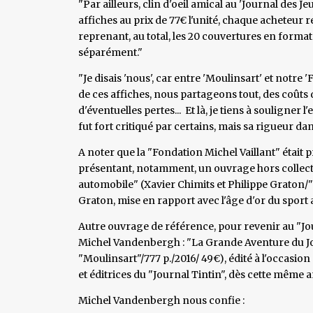
"Par ailleurs, clin d'oeil amical au 'Journal des 
affiches au prix de 77€ l'unité, chaque acheteur 
reprenant, au total, les 20 couvertures en forma
séparément."
"Je disais 'nous', car entre 'Moulinsart' et notre '
de ces affiches, nous partageons tout, des coûts
d'éventuelles pertes... Et là, je tiens à souligner l
fut fort critiqué par certains, mais sa rigueur dan
A noter que la "Fondation Michel Vaillant" était p
présentant, notamment, un ouvrage hors collectio
automobile" (Xavier Chimits et Philippe Graton/"
Graton, mise en rapport avec l'âge d'or du sport
Autre ouvrage de référence, pour revenir au "Jou
Michel Vandenbergh : "La Grande Aventure du Jo
"Moulinsart"/777 p./2016/ 49€), édité à l'occasio
et éditrices du "Journal Tintin", dès cette même 
Michel Vandenbergh nous confie :