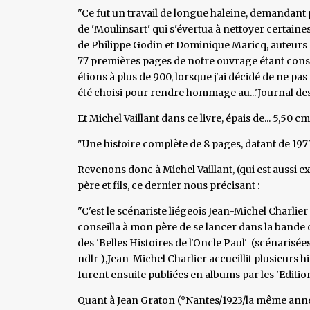
"Ce fut un travail de longue haleine, demandant p
de 'Moulinsart' qui s'évertua à nettoyer certaines
de Philippe Godin et Dominique Maricq, auteurs 
77 premières pages de notre ouvrage étant consa
étions à plus de 900, lorsque j'ai décidé de ne p
été choisi pour rendre hommage au...'Journal des J
Et Michel Vaillant dans ce livre, épais de... 5,50 cm
"Une histoire complète de 8 pages, datant de 1971,
Revenons donc à Michel Vaillant, (qui est aussi e
père et fils, ce dernier nous précisant :
"C'est le scénariste liégeois Jean-Michel Charlier
conseilla à mon père de se lancer dans la bande d
des 'Belles Histoires de l'Oncle Paul' (scénarisées
ndlr ),Jean-Michel Charlier accueillit plusieurs 
furent ensuite publiées en albums par les 'Editio
Quant à Jean Graton (°Nantes/1923/la même année 