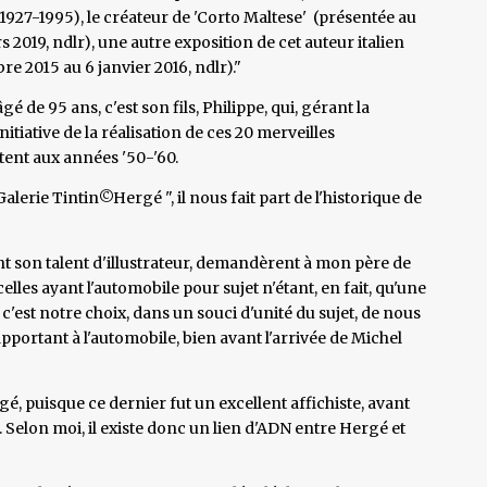
1927-1995), le créateur de 'Corto Maltese' (présentée au
 2019, ndlr), une autre exposition de cet auteur italien
e 2015 au 6 janvier 2016, ndlr)."
é de 95 ans, c'est son fils, Philippe, qui, gérant la
itiative de la réalisation de ces 20 merveilles
tent aux années '50-'60.
lerie Tintin©Hergé ", il nous fait part de l'historique de
nt son talent d'illustrateur, demandèrent à mon père de
celles ayant l'automobile pour sujet n'étant, en fait, qu'une
c'est notre choix, dans un souci d'unité du sujet, de nous
apportant à l'automobile, bien avant l'arrivée de Michel
gé, puisque ce dernier fut un excellent affichiste, avant
 Selon moi, il existe donc un lien d'ADN entre Hergé et