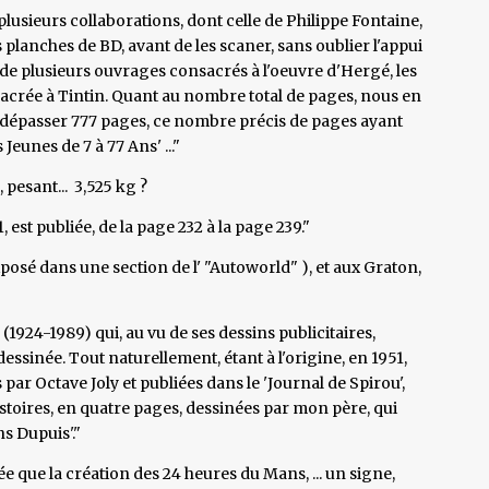
lusieurs collaborations, dont celle de Philippe Fontaine,
 planches de BD, avant de les scaner, sans oublier l'appui
de plusieurs ouvrages consacrés à l'oeuvre d'Hergé, les
crée à Tintin. Quant au nombre total de pages, nous en
as dépasser 777 pages, ce nombre précis de pages ayant
eunes de 7 à 77 Ans' ..."
, pesant... 3,525 kg ?
 est publiée, de la page 232 à la page 239."
xposé dans une section de l' "Autoworld" ), et aux Graton,
 (1924-1989) qui, au vu de ses dessins publicitaires,
essinée. Tout naturellement, étant à l'origine, en 1951,
 par Octave Joly et publiées dans le 'Journal de Spirou',
histoires, en quatre pages, dessinées par mon père, qui
ns Dupuis'."
que la création des 24 heures du Mans, ... un signe,