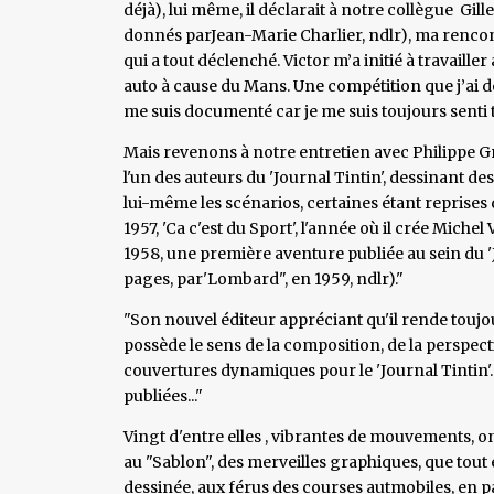
déjà), lui même, il déclarait à notre collègue Gille
donnés parJean-Marie Charlier, ndlr), ma renco
qui a tout déclenché. Victor m’a initié à travailler 
auto à cause du Mans. Une compétition que j’ai d
me suis documenté car je me suis toujours senti tr
Mais revenons à notre entretien avec Philippe Gra
l'un des auteurs du 'Journal Tintin', dessinant des
lui-même les scénarios, certaines étant reprises
1957, 'Ca c'est du Sport', l'année où il crée Michel
1958, une première aventure publiée au sein du 'J
pages, par'Lombard", en 1959, ndlr)."
"Son nouvel éditeur appréciant qu'il rende toujo
possède le sens de la composition, de la perspec
couvertures dynamiques pour le 'Journal Tintin'. 
publiées..."
Vingt d'entre elles , vibrantes de mouvements, ont
au "Sablon", des merveilles graphiques, que tout
dessinée, aux férus des courses autmobiles, en pa