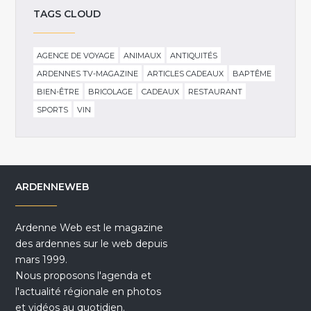
TAGS CLOUD
AGENCE DE VOYAGE
ANIMAUX
ANTIQUITÉS
ARDENNES TV-MAGAZINE
ARTICLES CADEAUX
BAPTÊME
BIEN-ÊTRE
BRICOLAGE
CADEAUX
RESTAURANT
SPORTS
VIN
ARDENNEWEB
Ardenne Web est le magazine
des ardennes sur le web depuis
mars 1999.
Nous proposons l'agenda et
l'actualité régionale en photos
et vidéos au quotidien.