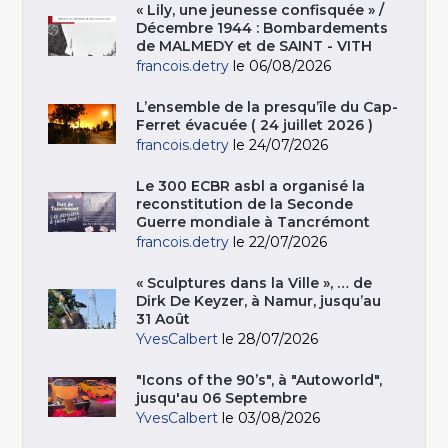
« Lily, une jeunesse confisquée » /
Décembre 1944 : Bombardements
de MALMEDY et de SAINT - VITH
francois.detry
le 06/08/2026
L’ensemble de la presqu’île du Cap-
Ferret évacuée ( 24 juillet 2026 )
francois.detry
le 24/07/2026
Le 300 ECBR asbl a organisé la
reconstitution de la Seconde
Guerre mondiale à Tancrémont
francois.detry
le 22/07/2026
« Sculptures dans la Ville », … de
Dirk De Keyzer, à Namur, jusqu’au
31 Août
YvesCalbert
le 28/07/2026
"Icons of the 90’s", à "Autoworld",
jusqu'au 06 Septembre
YvesCalbert
le 03/08/2026