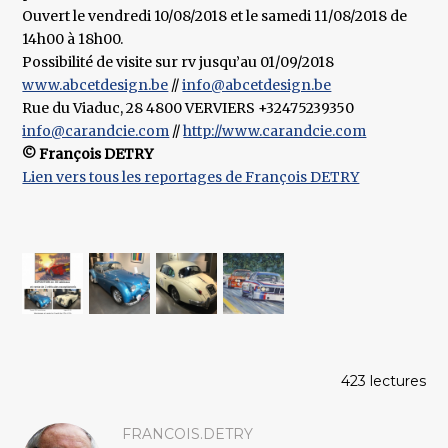
Ouvert le vendredi 10/08/2018 et le samedi 11/08/2018 de
14h00 à 18h00.
Possibilité de visite sur rv jusqu’au 01/09/2018
www.abcetdesign.be
//
info@abcetdesign.be
Rue du Viaduc, 28 4800 VERVIERS +32475239350
info@carandcie.com
//
http://www.carandcie.com
© François DETRY
Lien vers tous les reportages de François DETRY
423 lectures
FRANCOIS.DETRY