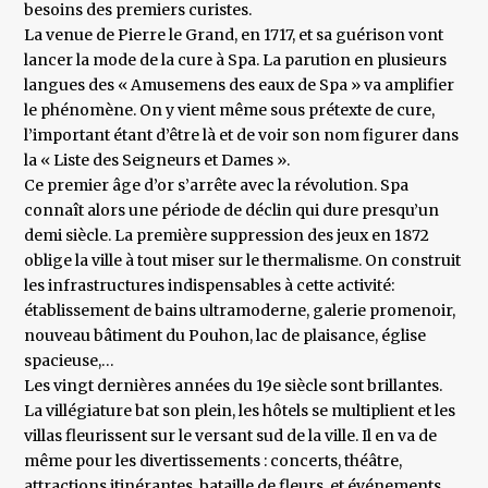
besoins des premiers curistes.
La venue de Pierre le Grand, en 1717, et sa guérison vont
lancer la mode de la cure à Spa. La parution en plusieurs
langues des « Amusemens des eaux de Spa » va amplifier
le phénomène. On y vient même sous prétexte de cure,
l’important étant d’être là et de voir son nom figurer dans
la « Liste des Seigneurs et Dames ».
Ce premier âge d’or s’arrête avec la révolution. Spa
connaît alors une période de déclin qui dure presqu’un
demi siècle. La première suppression des jeux en 1872
oblige la ville à tout miser sur le thermalisme. On construit
les infrastructures indispensables à cette activité:
établissement de bains ultramoderne, galerie promenoir,
nouveau bâtiment du Pouhon, lac de plaisance, église
spacieuse,…
Les vingt dernières années du 19e siècle sont brillantes.
La villégiature bat son plein, les hôtels se multiplient et les
villas fleurissent sur le versant sud de la ville. Il en va de
même pour les divertissements : concerts, théâtre,
attractions itinérantes, bataille de fleurs, et événements