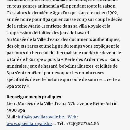
en tous genres animent la ville pendant toute la saison.
C’est alors le deuxième âge d’or qui s’arrête net en 1902,
année noire pour Spa qui encaisse coup sur coup le décès
de la reine Marie-Henriette dans sa Villa Royale et la
suppression définitive des jeux de hasard.
Au Musée de la Ville d’eaux, des documents authentiques,
des objets rares et une ligne du temps vous expliquent le
parcours du berceau du thermalisme moderne devenu le
« Café de l’Europe » puis la « Perle des Ardennes ». Eaux
minérales, jeux de hasard, bobelins illustres, et jolités de
Spa s’entremêlent pour évoquer les nombreuses
spécificités de cette histoire qui coule de source … cette «
Spa Story ».
Renseignements pratiques
Lieu : Musées de la Ville d’eaux, 77b, avenue Reine Astrid,
4900 Spa
Mail :
info@spavillaroyale.be.....Web
:
www.spavillaroyale.be
..... Tél : +32[0]87.77.44.86