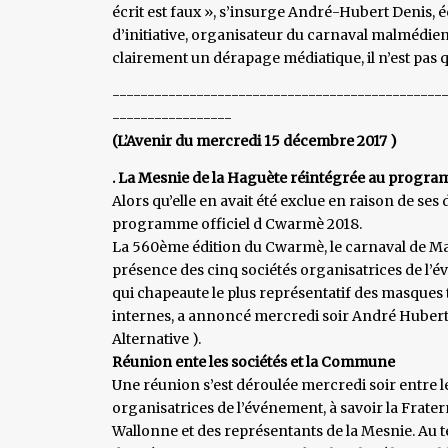
écrit est faux », s’insurge André-Hubert Denis, 
d’initiative, organisateur du carnaval malmédien q
clairement un dérapage médiatique, il n’est pas q
-----------------------------------------------
-----------------
(L’Avenir du mercredi 15 décembre 2017 )
. La Mesnie de la Haguète réintégrée au prog
Alors qu’elle en avait été exclue en raison de ses
programme officiel d Cwarmè 2018.
La 560ème édition du Cwarmè, le carnaval de Ma
présence des cinq sociétés organisatrices de l’
qui chapeaute le plus représentatif des masques
internes, a annoncé mercredi soir André Huber
Alternative ).
Réunion ente les sociétés et la Commune
Une réunion s’est déroulée mercredi soir entre le
organisatrices de l’événement, à savoir la Frater
Wallonne et des représentants de la Mesnie. Au te