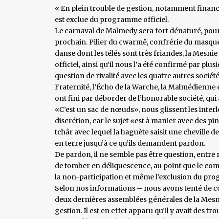
« En plein trouble de gestion, notamment financi
est exclue du programme officiel.
Le carnaval de Malmedy sera fort dénaturé, pour 
prochain. Pilier du cwarmê, confrérie du masque 
danse dont les télés sont très friandes, la Mesn
officiel, ainsi qu’il nous l’a été confirmé par pl
question de rivalité avec les quatre autres sociét
Fraternité, l’Écho de la Warche, la Malmédienne 
ont fini par déborder de l’honorable société, qui 
«C’est un sac de nœuds», nous glissent les interl
discrétion, car le sujet «est à manier avec des p
tchâr avec lequel la haguète saisit une cheville
en terre jusqu’à ce qu’ils demandent pardon.
De pardon, il ne semble pas être question, entre 
de tomber en déliquescence, au point que le comit
la non-participation et même l’exclusion du pr
Selon nos informations – nous avons tenté de con
deux dernières assemblées générales de la Mesni
gestion. Il est en effet apparu qu’il y avait des t