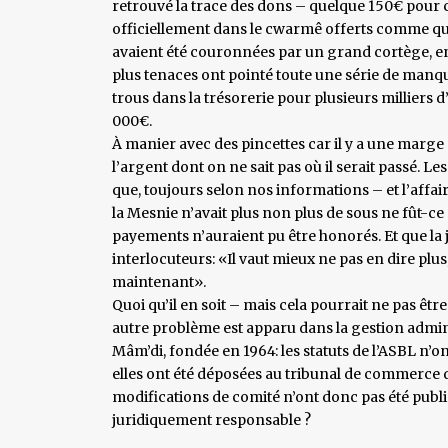
retrouvé la trace des dons – quelque 150€ pour c
officiellement dans le cwarmê offerts comme qu
avaient été couronnées par un grand cortège, en j
plus tenaces ont pointé toute une série de manqu
trous dans la trésorerie pour plusieurs milliers d’
000€.
À manier avec des pincettes car il y a une marge 
l’argent dont on ne sait pas où il serait passé. L
que, toujours selon nos informations – et l’affair
la Mesnie n’avait plus non plus de sous ne fût-c
payements n’auraient pu être honorés. Et que la ju
interlocuteurs: «Il vaut mieux ne pas en dire plus
maintenant».
Quoi qu’il en soit – mais cela pourrait ne pas êtr
autre problème est apparu dans la gestion admini
Mâm’di, fondée en 1964: les statuts de l’ASBL n’o
elles ont été déposées au tribunal de commerce d
modifications de comité n’ont donc pas été publiée
juridiquement responsable ?