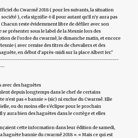
ciel du Cwarmê 2018 ( pour les suivants, la situation
la société ), cela signifie-t-il pour autant qu’il n’y aura pas
. Chacun reste évidemment libre de défiler avec son
 se présenter sous le label de la Mesnie lors des
ception de l’ordre du cwarmê, le dimanche matin, et encore
Mesnie ( avec remise des titres de chevaliers et des
guète, en début d’après-midi sur la place Albert Ier."
--------------------------------------------------------
---
s avec des haguètes
ulent depuis longtemps dans le chef de certains
e n’est pas « bannie » (sic) ni exclue du Cwarmê. Elle
elle, ou du moins elle s’éclipse pour le prochain
Il y aura bien des haguètes dans le cortège et elles
ançaient cette information dans leur édition de samedi,
 la haguète bannie du cwarmê 2018 ». « Mais ce qui est