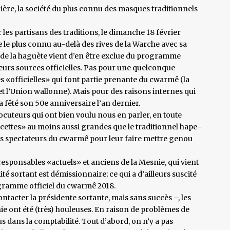
ère, la société du plus connu des masques traditionnels
les partisans des traditions, le dimanche 18 février
le plus connu au-delà des rives de la Warche avec sa
ie de la haguète vient d’en être exclue du programme
usieurs sources officielles. Pas pour une quelconque
és «officielles» qui font partie prenante du cwarmê (la
et l’Union wallonne). Mais pour des raisons internes qui
a fêté son 50e anniversaire l’an dernier.
ocuteurs qui ont bien voulu nous en parler, en toute
incettes» au moins aussi grandes que le traditionnel hape-
 des spectateurs du cwarmê pour leur faire mettre genou
responsables «actuels» et anciens de la Mesnie, qui vient
é sortant est démissionnaire; ce qui a d’ailleurs suscité
ogramme officiel du cwarmê 2018.
tacter la présidente sortante, mais sans succès –, les
e ont été (très) houleuses. En raison de problèmes de
rous dans la comptabilité. Tout d’abord, on n’y a pas