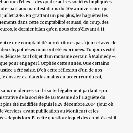
hacune d’elles – des quatre autres sociétés impliquées
ote-part aux manifestations du 50e anniversaire, qui
uillet 2016. En grattant un peu plus, les haguètes les
ements dans cette comptabilité et aussi, du coup, des
euros, le dernier bilan qu’on nous cite s’élevant à 11
entre une comptabilité aux écritures pas à jour et avec de
es deux hypothèses nous ont été exprimées. Toujours est-il
e, délicate, fait l’objet d’un mutisme certain à Malmedy –,
e que pour engager l’Orphée cette année. Que certains
stice a été saisie. D’où cette réflexion d’un de nos
, le dossier est dans les mains du procureur du roi,
e sans incidences sur la suite, légalement parlant –, un
strative de la société de Lu Mesnie do l’Haguète du
nt plus été modifiés depuis le 29 décembre 2004 (jour où
e Verviers, avant publication au Moniteur) et les
s depuis lors. Et cette question: lequel des comités est-il