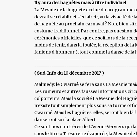
Il y aura des haguètes mais à titre individuel
La Mesnie de la haguète exclue du programme offi
devrait se rétablir et s’éclaircir, vu la vivacité de 
de haguète au prochain carnaval ? Non, bien sûr
costume traditionnel. Par contre, pas question de
cérémonies officielles, que ce soit lors de la ré
moins de tenir, dans la foulée, la réception de la 
fanions d’honneur ), tout comme la danse de la ha
-----------------------------------------------
-----------------------------------------------
( Sud-Info du 10 décembre 2017 )
Malmedy: le Cwarmê se fera sans La Mesnie mai
Les rumeurs et autres fausses informations circ
colporteurs. Mais la société La Mesnie dol Haguèt
n’existe tout simplement plus sous sa forme offici
Cwarmê. Mais les haguètes, elles, seront bien là ! 
danseront sur la place Albert.
Ce sont nos confrères de L’Avenir-Verviers qui l
sous le titre « Trésorerie évaporée, la Mesnie de