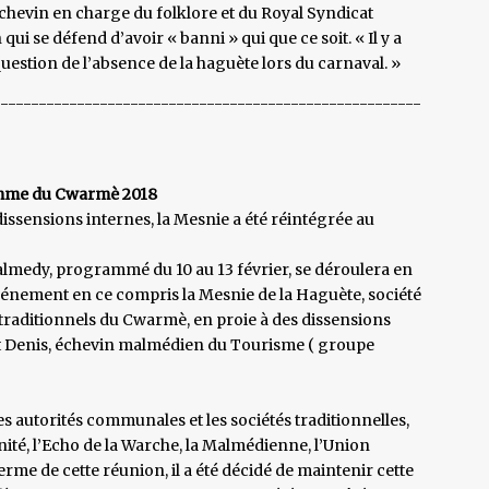
échevin en charge du folklore et du Royal Syndicat
ui se défend d’avoir « banni » qui que ce soit. « Il y a
uestion de l’absence de la haguète lors du carnaval. »
--------------------------------------------------------
ramme du Cwarmè 2018
 dissensions internes, la Mesnie a été réintégrée au
lmedy, programmé du 10 au 13 février, se déroulera en
événement en ce compris la Mesnie de la Haguète, société
 traditionnels du Cwarmè, en proie à des dissensions
t Denis, échevin malmédien du Tourisme ( groupe
s autorités communales et les sociétés traditionnelles,
nité, l’Echo de la Warche, la Malmédienne, l’Union
rme de cette réunion, il a été décidé de maintenir cette