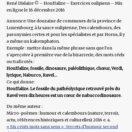
René Dislaire © – Houffalize – Exercices oulipiens – Mis
en ligne le 16 décembre 2016
Annonce: Une douzaine de communes de la province de
Luxembourg à la sauce oulipienne, Des calembours, des
paronymies certes et pour les spécialistes et par Horus, il y
a même un kakemphaton.
Exemple : mettre dans la même phrase sans que l’on
s’aperçoive à première vue de la bizarrerie, des mots réels
ou traficotés :
Houffalize, fossile, dinosaure, paléolithique, chœur, Verdi,
lyrique, Nabucco, Ravel…
Ce qui donne:
Houffalize. Le fossile du pathéolyrique retrouvé près du
Ravel vers dix heures est un cœur de nabuccodinosaure.
Du même auteur :
Micro-poèmes : humour et calembours (nature, terroir,
actu, références historiques et culturelles) 2016 e. a.
« Six cents mots sans sens » : tercets d’humour second