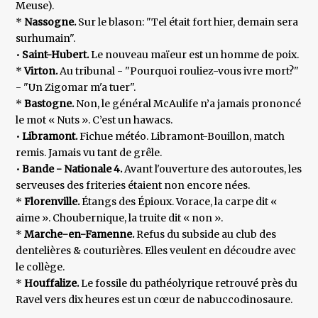
Meuse).
*
Nassogne.
Sur le blason: "Tel était fort hier, demain sera
surhumain".
•
Saint-Hubert.
Le nouveau maïeur est un homme de poix.
*
Virton.
Au tribunal - "Pourquoi rouliez-vous ivre mort?"
- "Un Zigomar m'a tuer".
*
Bastogne.
Non, le général McAulife n’a jamais prononcé
le mot « Nuts ». C’est un hawacs.
•
Libramont.
Fichue météo. Libramont-Bouillon, match
remis. Jamais vu tant de grêle.
•
Bande - Nationale 4.
Avant l'ouverture des autoroutes, les
serveuses des friteries étaient non encore nées.
*
Florenville.
Étangs des Épioux. Vorace, la carpe dit «
aime ». Choubernique, la truite dit « non ».
*
Marche-en-Famenne.
Refus du subside au club des
dentelières & couturières. Elles veulent en découdre avec
le collège.
*
Houffalize.
Le fossile du pathéolyrique retrouvé près du
Ravel vers dix heures est un cœur de nabuccodinosaure.