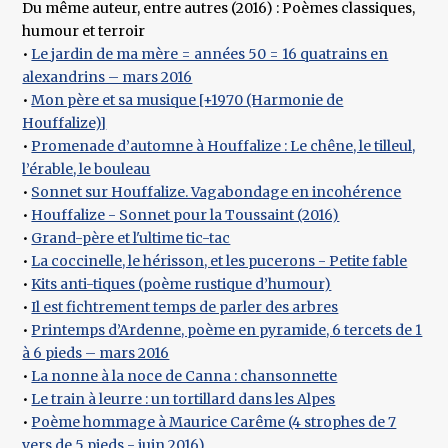
Du même auteur, entre autres (2016) : Poèmes classiques,
humour et terroir
•
Le jardin de ma mère = années 50 = 16 quatrains en
alexandrins – mars 2016
•
Mon père et sa musique [+1970 (Harmonie de
Houffalize)]
•
Promenade d’automne à Houffalize : Le chêne, le tilleul,
l’érable, le bouleau
•
Sonnet sur Houffalize. Vagabondage en incohérence
•
Houffalize - Sonnet pour la Toussaint (2016)
•
Grand-père et l'ultime tic-tac
•
La coccinelle, le hérisson, et les pucerons - Petite fable
•
Kits anti-tiques (poème rustique d’humour)
•
Il est fichtrement temps de parler des arbres
•
Printemps d’Ardenne, poème en pyramide, 6 tercets de 1
à 6 pieds – mars 2016
•
La nonne à la noce de Canna : chansonnette
•
Le train à leurre : un tortillard dans les Alpes
•
Poème hommage à Maurice Carême (4 strophes de 7
vers de 5 pieds - juin 2016)