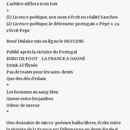
L’arbitre sifflera trois fois
+
(1) Licence poétique, son nom s’écrit en réalité Sanches
(2) Licence poétique, le défenseur portugais « Pépé », ça
s’écrit Pepe
René Dislaire mis en ligne le 08.07.2016
Publié après la victoire du Portugal
EURO DE FOOT - LA FRANCE A GAGNÉ
Drink à l’Élysée
Pas de toasts pour les sans-dents
Que des dés d’edam
*
Les hommes au sang bleu
Queue entre les jambes
Odeur de morue
*
Une douzaine de micro-poèmes haïku libres, écrits entre
la victoire de la France sur l'Allemagne en demi-finale d