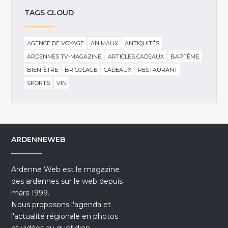
TAGS CLOUD
AGENCE DE VOYAGE
ANIMAUX
ANTIQUITÉS
ARDENNES TV-MAGAZINE
ARTICLES CADEAUX
BAPTÊME
BIEN-ÊTRE
BRICOLAGE
CADEAUX
RESTAURANT
SPORTS
VIN
ARDENNEWEB
Ardenne Web est le magazine
des ardennes sur le web depuis
mars 1999.
Nous proposons l'agenda et
l'actualité régionale en photos
et vidéos au quotidien.