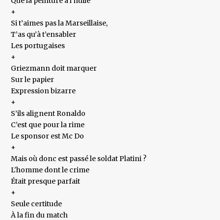
Que la peinture à l’huile
+
Si t’aimes pas la Marseillaise,
T’as qu’à t’ensabler
Les portugaises
+
Griezmann doit marquer
Sur le papier
Expression bizarre
+
S’ils alignent Ronaldo
C’est que pour la rime
Le sponsor est Mc Do
+
Mais où donc est passé le soldat Platini ?
L'homme dont le crime
Était presque parfait
+
Seule certitude
À la fin du match