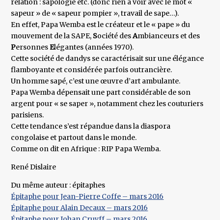
relation : sapologie etc. (donc rien à voir avec le mot «
sapeur » de « sapeur pompier », travail de sape…).
En effet, Papa Wemba est le créateur et le « pape » du
mouvement de la SAPE,
S
ociété des
A
mbianceurs et des
P
ersonnes
E
légantes (années 1970).
Cette société de dandys se caractérisait sur une élégance
flamboyante et considérée parfois outrancière.
Un homme sapé, c’est une œuvre d’art ambulante.
Papa Wemba dépensait une part considérable de son
argent pour « se saper », notamment chez les couturiers
parisiens.
Cette tendance s’est répandue dans la diaspora
congolaise et partout dans le monde.
Comme on dit en Afrique : RIP Papa Wemba.
René Dislaire
Du même auteur : épitaphes
Épitaphe pour Jean-Pierre Coffe – mars 2016
Épitaphe pour Alain Decaux – mars 2016
Épitaphe pour Johan Cruyff – mars 2016