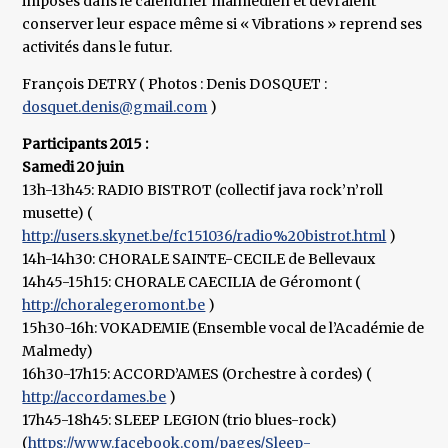
imposés dans le calendrier malmédien et devraient
conserver leur espace même si « Vibrations » reprend ses
activités dans le futur.
François DETRY ( Photos : Denis DOSQUET :
dosquet.denis@gmail.com
)
Participants 2015 :
Samedi 20 juin
13h-13h45: RADIO BISTROT (collectif java rock’n’roll
musette) (
http://users.skynet.be/fc151036/radio%20bistrot.html
)
14h-14h30: CHORALE SAINTE-CECILE de Bellevaux
14h45-15h15: CHORALE CAECILIA de Géromont (
http://choralegeromont.be
)
15h30-16h: VOKADEMIE (Ensemble vocal de l’Académie de
Malmedy)
16h30-17h15: ACCORD’AMES (Orchestre à cordes) (
http://accordames.be
)
17h45-18h45: SLEEP LEGION (trio blues-rock)
(
https://www.facebook.com/pages/Sleep-