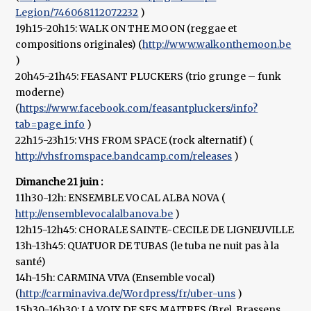
Legion/746068112072232
)
19h15-20h15: WALK ON THE MOON (reggae et
compositions originales) (
http://www.walkonthemoon.be
)
20h45-21h45: FEASANT PLUCKERS (trio grunge – funk
moderne)
(
https://www.facebook.com/feasantpluckers/info?
tab=page_info
)
22h15-23h15: VHS FROM SPACE (rock alternatif) (
http://vhsfromspace.bandcamp.com/releases
)
Dimanche 21 juin :
11h30-12h: ENSEMBLE VOCAL ALBA NOVA (
http://ensemblevocalalbanova.be
)
12h15-12h45: CHORALE SAINTE-CECILE DE LIGNEUVILLE
13h-13h45: QUATUOR DE TUBAS (le tuba ne nuit pas à la
santé)
14h-15h: CARMINA VIVA (Ensemble vocal)
(
http://carminaviva.de/Wordpress/fr/uber-uns
)
15h30-16h30: LA VOIX DE SES MAITRES (Brel, Brassens,